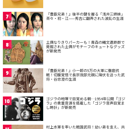
『豊臣兄弟！』後半の鍵を握る「浅井三姉妹」
7
茶々・初・江——秀吉に翻弄された波乱の生涯
土偶なりきりパーカーも！青森の縄文遺跡群で
8
発掘された土偶がモチーフのキュートなグッズ
が新発売
『豊臣兄弟！』小一郎の5万の大軍に徹底抗
9
戦！切腹覚悟で長宗我部元親に降伏を迫った武
将・谷忠澄の生涯
ゴジラの咆哮で目覚める朝…1954年公開『ゴジ
10
ラ』の貴重音源を搭載した「ゴジラ音声目覚ま
し時計」が新発売
村上水軍を率いた戦国武将！幼い弟を支え、共