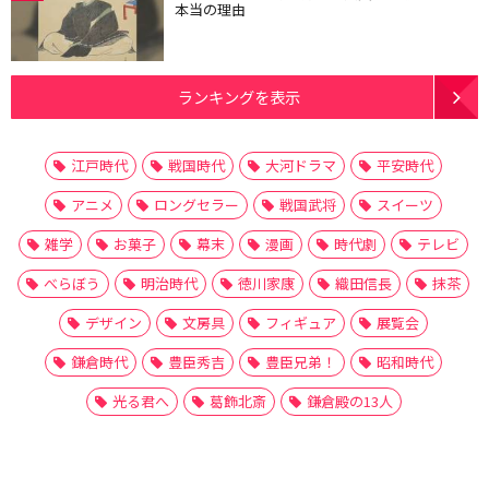
本当の理由
ランキングを表示
江戸時代
戦国時代
大河ドラマ
平安時代
アニメ
ロングセラー
戦国武将
スイーツ
雑学
お菓子
幕末
漫画
時代劇
テレビ
べらぼう
明治時代
徳川家康
織田信長
抹茶
デザイン
文房具
フィギュア
展覧会
鎌倉時代
豊臣秀吉
豊臣兄弟！
昭和時代
光る君へ
葛飾北斎
鎌倉殿の13人