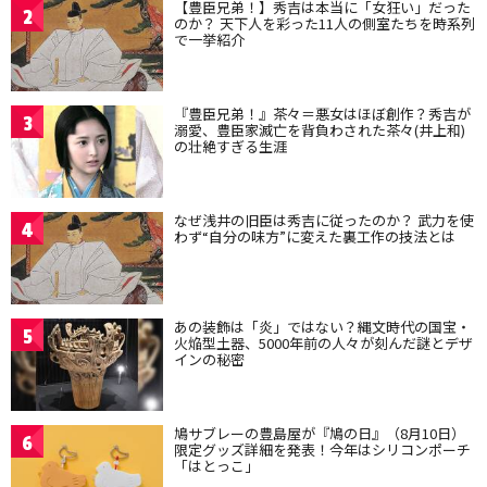
【豊臣兄弟！】秀吉は本当に「女狂い」だった
2
のか？ 天下人を彩った11人の側室たちを時系列
で一挙紹介
『豊臣兄弟！』茶々＝悪女はほぼ創作？秀吉が
3
溺愛、豊臣家滅亡を背負わされた茶々(井上和)
の壮絶すぎる生涯
なぜ浅井の旧臣は秀吉に従ったのか？ 武力を使
4
わず“自分の味方”に変えた裏工作の技法とは
あの装飾は「炎」ではない？縄文時代の国宝・
5
火焔型土器、5000年前の人々が刻んだ謎とデザ
インの秘密
鳩サブレーの豊島屋が『鳩の日』（8月10日）
6
限定グッズ詳細を発表！今年はシリコンポーチ
「はとっこ」