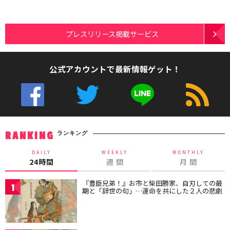
プレスリリース掲載サービス
公式アカウントで最新情報ゲット！
ランキング
RANKING
DAILY
WEEKLY
MONTHLY
24時間
週 間
月 間
『豊臣兄弟！』お市と柴田勝家、自刃しての最
1
期と「辞世の句」…運命を共にした２人の悲劇