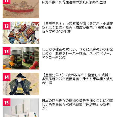
11
に海へ散った得居通幸の波乱に満ちた生涯
『豊臣兄弟！』で萩原護が演じる武将・小堀正
12
次とは？秀長・秀吉・家康が重用、“出家を重
ねた実務派”の生涯
しっかり抹茶の味わい、さらに果実の香りも楽
13
しめる「無糖フレーバー抹茶」ストロベリー、
マンゴー新発売
【豊臣兄弟！】2度の改易から復活した武将・
14
多賀秀種とは？豊臣秀長に仕えた半年間と波乱
の生涯
日本の四季折々の植物や情景を描くことに相応
15
しい色を集めた水彩色鉛筆『色辞典』が新発
売！