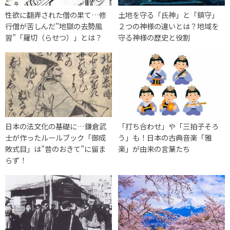
性欲に翻弄された僧の果て…修
土地を守る「氏神」と「鎮守」
行僧が苦しんだ”地獄の去勢風
２つの神様の違いとは？地域を
習”「羅切（らせつ）」とは？
守る神様の歴史と役割
日本の法文化の基礎に…鎌倉武
「打ち合わせ」や「三拍子そろ
士が作ったルールブック「御成
う」も！日本の古典音楽「雅
敗式目」は”昔のおきて”に留ま
楽」が由来の言葉たち
らず！