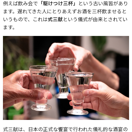
例えば飲み会で
「駆けつけ三杯」
という古い風習があり
ます。遅れてきた人にとりあえずお酒を三杯飲ませると
いうもので、これは
式三献
という儀式が由来とされてい
ます。
式三献は、日本の正式な饗宴で行われた儀礼的な酒宴の