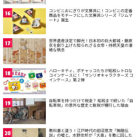
コンビニおにぎりが文房具に！コンビニの定番
16
商品をモチーフにした文房具シリーズ『ジムマ
ート』誕生
世界遺産決定で脚光！日本初の巨大都城・藤原
17
京を創り上げた知られざる女帝・持統天皇の凄
絶な執念
ハローキティ、ポチャッコたちが昭和レトロな
18
コインケースに！「サンリオキャラクターズ コ
インケース」第２弾
自転車を持つだけで税金？ 昭和まで続いた「自
19
転車税」の意外な歴史と脱税が横行した理由
教科書と違う！江戸時代の田沼意次「賄賂伝
20
説」の嘘と、水野忠邦が「大奥」を敵に回した