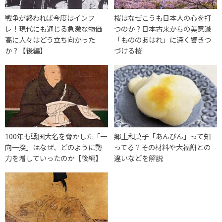
戦争が終われば今度はインフ
桜はなぜこうも日本人の心を打
レ！現代にも通じる急激な物価
つのか？日本古来からの美意識
高に人々はどう立ち向かった
「もののあはれ」に深く響きつ
か？【後編】
づける桜
100年も戦国大名を脅かした「一
郷土和菓子「あんびん」って知
向一揆」はなぜ、どのように勢
ってる？その材料や大福餅との
力を増していったのか【後編】
違いなどを解説