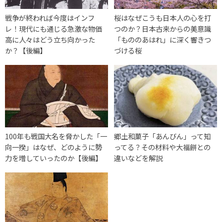
戦争が終われば今度はインフ
桜はなぜこうも日本人の心を打
レ！現代にも通じる急激な物価
つのか？日本古来からの美意識
高に人々はどう立ち向かった
「もののあはれ」に深く響きつ
か？【後編】
づける桜
100年も戦国大名を脅かした「一
郷土和菓子「あんびん」って知
向一揆」はなぜ、どのように勢
ってる？その材料や大福餅との
力を増していったのか【後編】
違いなどを解説