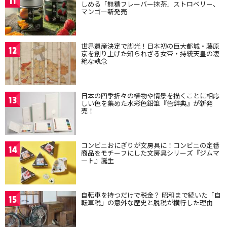
11
しめる「無糖フレーバー抹茶」ストロベリー、
マンゴー新発売
世界遺産決定で脚光！日本初の巨大都城・藤原
12
京を創り上げた知られざる女帝・持統天皇の凄
絶な執念
日本の四季折々の植物や情景を描くことに相応
13
しい色を集めた水彩色鉛筆『色辞典』が新発
売！
コンビニおにぎりが文房具に！コンビニの定番
14
商品をモチーフにした文房具シリーズ『ジムマ
ート』誕生
自転車を持つだけで税金？ 昭和まで続いた「自
15
転車税」の意外な歴史と脱税が横行した理由