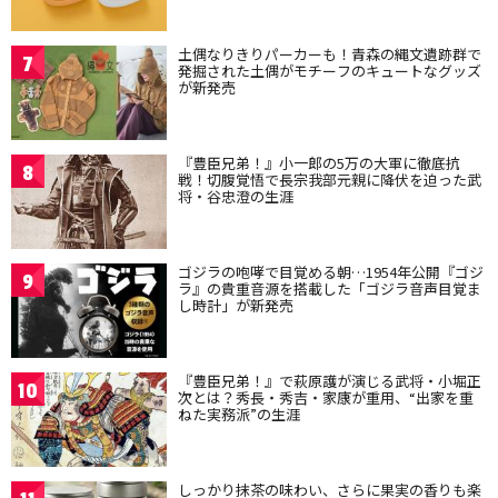
土偶なりきりパーカーも！青森の縄文遺跡群で
7
発掘された土偶がモチーフのキュートなグッズ
が新発売
『豊臣兄弟！』小一郎の5万の大軍に徹底抗
8
戦！切腹覚悟で長宗我部元親に降伏を迫った武
将・谷忠澄の生涯
ゴジラの咆哮で目覚める朝…1954年公開『ゴジ
9
ラ』の貴重音源を搭載した「ゴジラ音声目覚ま
し時計」が新発売
『豊臣兄弟！』で萩原護が演じる武将・小堀正
10
次とは？秀長・秀吉・家康が重用、“出家を重
ねた実務派”の生涯
しっかり抹茶の味わい、さらに果実の香りも楽