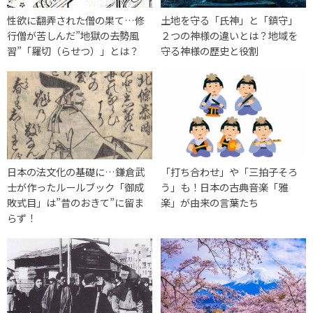
性欲に翻弄された僧の果て…修
土地を守る「氏神」と「鎮守」
行僧が苦しんだ”地獄の去勢風
２つの神様の違いとは？地域を
習”「羅切（らせつ）」とは？
守る神様の歴史と役割
日本の法文化の基礎に…鎌倉武
「打ち合わせ」や「三拍子そろ
士が作ったルールブック「御成
う」も！日本の古典音楽「雅
敗式目」は”昔のおきて”に留ま
楽」が由来の言葉たち
らず！