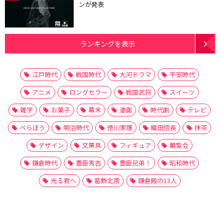
ンが発表
ランキングを表示
江戸時代
戦国時代
大河ドラマ
平安時代
アニメ
ロングセラー
戦国武将
スイーツ
雑学
お菓子
幕末
漫画
時代劇
テレビ
べらぼう
明治時代
徳川家康
織田信長
抹茶
デザイン
文房具
フィギュア
展覧会
鎌倉時代
豊臣秀吉
豊臣兄弟！
昭和時代
光る君へ
葛飾北斎
鎌倉殿の13人