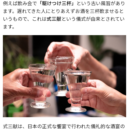
例えば飲み会で
「駆けつけ三杯」
という古い風習があり
ます。遅れてきた人にとりあえずお酒を三杯飲ませると
いうもので、これは
式三献
という儀式が由来とされてい
ます。
式三献は、日本の正式な饗宴で行われた儀礼的な酒宴の