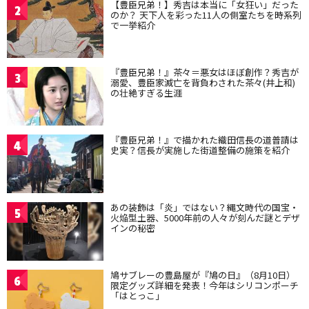
【豊臣兄弟！】秀吉は本当に「女狂い」だった
2
のか？ 天下人を彩った11人の側室たちを時系列
で一挙紹介
『豊臣兄弟！』茶々＝悪女はほぼ創作？秀吉が
3
溺愛、豊臣家滅亡を背負わされた茶々(井上和)
の壮絶すぎる生涯
『豊臣兄弟！』で描かれた織田信長の道普請は
4
史実？信長が実施した街道整備の施策を紹介
あの装飾は「炎」ではない？縄文時代の国宝・
5
火焔型土器、5000年前の人々が刻んだ謎とデザ
インの秘密
鳩サブレーの豊島屋が『鳩の日』（8月10日）
6
限定グッズ詳細を発表！今年はシリコンポーチ
「はとっこ」