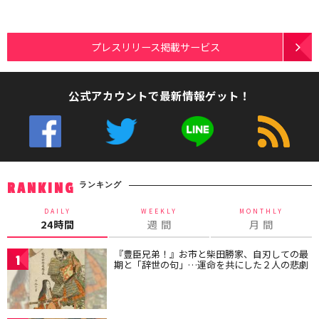
プレスリリース掲載サービス
公式アカウントで最新情報ゲット！
ランキング
RANKING
DAILY
WEEKLY
MONTHLY
24時間
週 間
月 間
『豊臣兄弟！』お市と柴田勝家、自刃しての最
1
期と「辞世の句」…運命を共にした２人の悲劇