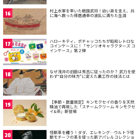
村上水軍を率いた戦国武将！幼い弟を支え、共
16
に海へ散った得居通幸の波乱に満ちた生涯
ハローキティ、ポチャッコたちが昭和レトロな
17
コインケースに！「サンリオキャラクターズ コ
インケース」第２弾
なぜ浅井の旧臣は秀吉に従ったのか？ 武力を使
18
わず“自分の味方”に変えた裏工作の技法とは
【季節・数量限定】キンモクセイの香りを天然
19
精油で再現した「スチームクリーム キンモクセ
イ&茶」新登場
怪獣革を纏う！ダダ、エレキング…ウルトラ怪
20
獣モチーフの革を使った新アパレルコレクショ