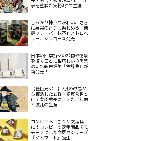
家を重ねた実務派”の生涯
しっかり抹茶の味わい、さら
に果実の香りも楽しめる「無
糖フレーバー抹茶」ストロベ
リー、マンゴー新発売
日本の四季折々の植物や情景
を描くことに相応しい色を集
めた水彩色鉛筆『色辞典』が
新発売！
【豊臣兄弟！】2度の改易か
ら復活した武将・多賀秀種と
は？豊臣秀長に仕えた半年間
と波乱の生涯
コンビニおにぎりが文房具
に！コンビニの定番商品をモ
チーフにした文房具シリーズ
『ジムマート』誕生