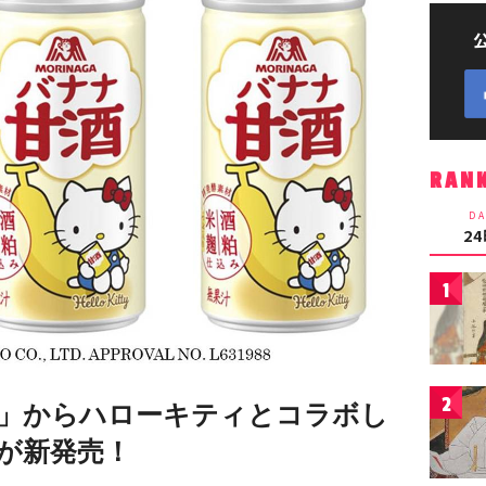
RAN
DA
2
1
2
」からハローキティとコラボし
が新発売！