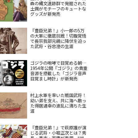
森の縄文遺跡群で発掘された
土偶がモチーフのキュートな
グッズが新発売
『豊臣兄弟！』小一郎の5万
の大軍に徹底抗戦！切腹覚悟
で長宗我部元親に降伏を迫っ
た武将・谷忠澄の生涯
ゴジラの咆哮で目覚める朝…
1954年公開『ゴジラ』の貴重
音源を搭載した「ゴジラ音声
目覚まし時計」が新発売
村上水軍を率いた戦国武将！
幼い弟を支え、共に海へ散っ
た得居通幸の波乱に満ちた生
涯
『豊臣兄弟！』で萩原護が演
じる武将・小堀正次とは？秀
長・秀吉・家康が重用、“出