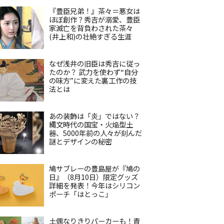
『豊臣兄弟！』茶々＝悪女は
ほぼ創作？秀吉が溺愛、豊臣
家滅亡を背負わされた茶々
(井上和)の壮絶すぎる生涯
なぜ浅井の旧臣は秀吉に従っ
たのか？ 武力を使わず“自分
の味方”に変えた裏工作の技
法とは
あの装飾は「炎」ではない？
縄文時代の国宝・火焔型土
器、5000年前の人々が刻んだ
謎とデザインの秘密
鳩サブレーの豊島屋が『鳩の
日』（8月10日）限定グッズ
詳細を発表！今年はシリコン
ポーチ「はとっこ」
土偶なりきりパーカーも！青