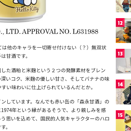
12
しては他のキャラを一切寄せ付けない（？）無双状
13
手は甘酒です。
選した酒粕と米麹という２つの発酵素材をブレン
の深いコク、米麹の優しい甘さ、そしてバナナの味
14
やすい味わいに仕上げられているんだとか。
インしています。なんでも赤い缶の「森永甘酒」の
1974年という縁があるそうで、より親しみを感
15
いう思いを込めて、国民的人気キャラクターのハロ
です。