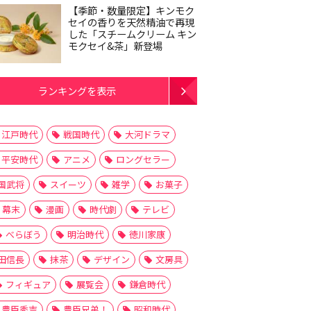
【季節・数量限定】キンモク
セイの香りを天然精油で再現
した「スチームクリーム キン
モクセイ&茶」新登場
ランキングを表示
江戸時代
戦国時代
大河ドラマ
平安時代
アニメ
ロングセラー
国武将
スイーツ
雑学
お菓子
幕末
漫画
時代劇
テレビ
べらぼう
明治時代
徳川家康
田信長
抹茶
デザイン
文房具
フィギュア
展覧会
鎌倉時代
豊臣秀吉
豊臣兄弟！
昭和時代