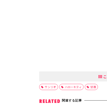
こ
サンリオ
ハローキティ
甘酒
関連する記事
RELATED