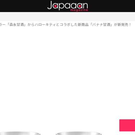
ラー「森永甘酒」からハローキティとコラボした新商品「バナナ甘酒」が新発売！