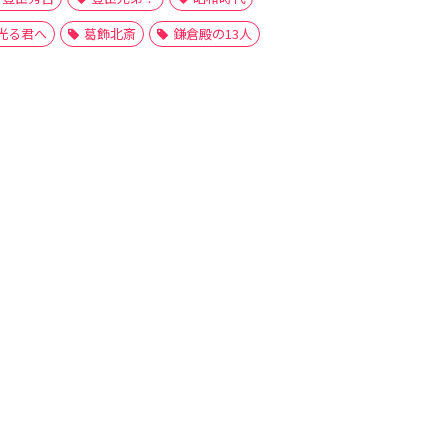
光る君へ
葛飾北斎
鎌倉殿の13人