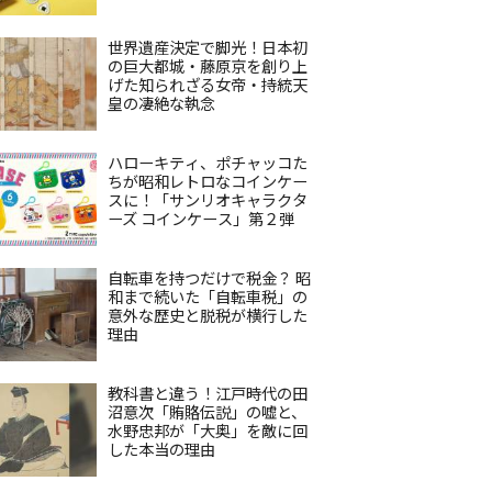
世界遺産決定で脚光！日本初
の巨大都城・藤原京を創り上
げた知られざる女帝・持統天
皇の凄絶な執念
ハローキティ、ポチャッコた
ちが昭和レトロなコインケー
スに！「サンリオキャラクタ
ーズ コインケース」第２弾
自転車を持つだけで税金？ 昭
和まで続いた「自転車税」の
意外な歴史と脱税が横行した
理由
教科書と違う！江戸時代の田
沼意次「賄賂伝説」の嘘と、
水野忠邦が「大奥」を敵に回
した本当の理由