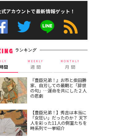
公式アカウントで最新情報ゲット！
ランキング
KING
ILY
WEEKLY
MONTHLY
4時間
週 間
月 間
『豊臣兄弟！』お市と柴田勝
家、自刃しての最期と「辞世
の句」…運命を共にした２人
の悲劇
【豊臣兄弟！】秀吉は本当に
「女狂い」だったのか？ 天下
人を彩った11人の側室たちを
時系列で一挙紹介