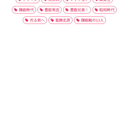
鎌倉時代
豊臣秀吉
豊臣兄弟！
昭和時代
光る君へ
葛飾北斎
鎌倉殿の13人