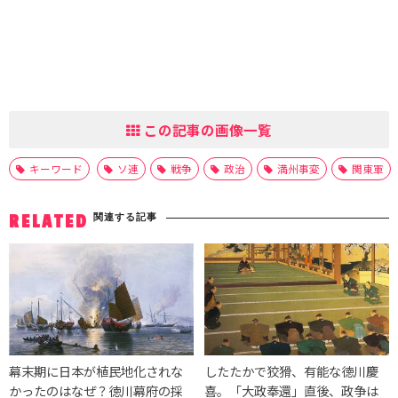
この記事の画像一覧
キーワード
ソ連
戦争
政治
満州事変
関東軍
関連する記事
RELATED
幕末期に日本が植民地化されな
したたかで狡猾、有能な徳川慶
かったのはなぜ？徳川幕府の採
喜。「大政奉還」直後、政争は