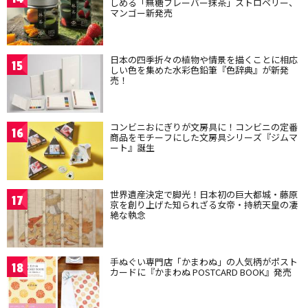
しめる「無糖フレーバー抹茶」ストロベリー、
マンゴー新発売
日本の四季折々の植物や情景を描くことに相応
15
しい色を集めた水彩色鉛筆『色辞典』が新発
売！
コンビニおにぎりが文房具に！コンビニの定番
16
商品をモチーフにした文房具シリーズ『ジムマ
ート』誕生
世界遺産決定で脚光！日本初の巨大都城・藤原
17
京を創り上げた知られざる女帝・持統天皇の凄
絶な執念
手ぬぐい専門店「かまわぬ」の人気柄がポスト
18
カードに『かまわぬ POSTCARD BOOK』発売