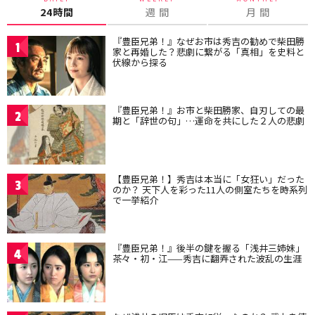
24時間
週 間
月 間
『豊臣兄弟！』なぜお市は秀吉の勧めで柴田勝
1
家と再婚した？悲劇に繋がる「真相」を史料と
伏線から探る
『豊臣兄弟！』お市と柴田勝家、自刃しての最
2
期と「辞世の句」…運命を共にした２人の悲劇
【豊臣兄弟！】秀吉は本当に「女狂い」だった
3
のか？ 天下人を彩った11人の側室たちを時系列
で一挙紹介
『豊臣兄弟！』後半の鍵を握る「浅井三姉妹」
4
茶々・初・江——秀吉に翻弄された波乱の生涯