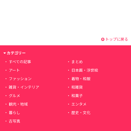
トップに戻る
カテゴリー
すべての記事
まとめ
アート
日本画・浮世絵
ファッション
着物・和服
雑貨・インテリア
和雑貨
グルメ
和菓子
観光・地域
エンタメ
暮らし
歴史・文化
古写真