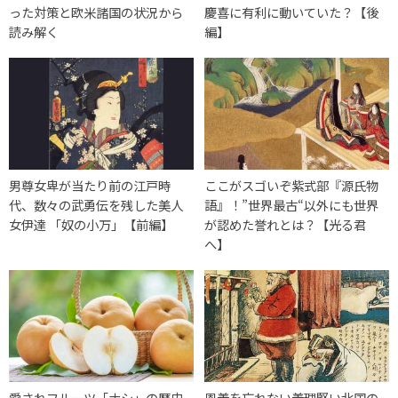
った対策と欧米諸国の状況から
慶喜に有利に動いていた？【後
読み解く
編】
男尊女卑が当たり前の江戸時
ここがスゴいぞ紫式部『源氏物
代、数々の武勇伝を残した美人
語』！”世界最古“以外にも世界
女伊達 「奴の小万」【前編】
が認めた誉れとは？【光る君
へ】
愛されフルーツ「ナシ」の歴史
恩義を忘れない義理堅い北国の