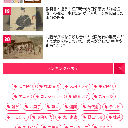
教科書と違う！江戸時代の田沼意次「賄賂伝
19
説」の嘘と、水野忠邦が「大奥」を敵に回した
本当の理由
対話がダメなら殺し合い！戦国時代の農民はガ
20
チで武器を持っていた…秀吉が発した“喧嘩停
止令”とは？
ランキングを表示
江戸時代
戦国時代
大河ドラマ
平安時代
アニメ
ロングセラー
戦国武将
スイーツ
雑学
お菓子
幕末
漫画
時代劇
テレビ
べらぼう
明治時代
徳川家康
織田信長
抹茶
デザイン
文房具
フィギュア
展覧会