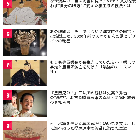
なぜ浅井の旧臣は秀吉に従ったのか？ 武力を使
5
わず“自分の味方”に変えた裏工作の技法とは
あの装飾は「炎」ではない？縄文時代の国宝・
6
火焔型土器、5000年前の人々が刻んだ謎とデザ
インの秘密
もしも豊臣秀長が長生きしていたら…？秀吉の
7
暴走と豊臣家滅亡を防げた「最強のカリスマ
性」
『豊臣兄弟！』三法師の誘拐は史実？秀吉
8
の“暴挙”、お市＆勝家再婚の真意…第30回放送
の真相考察
村上水軍を率いた戦国武将！幼い弟を支え、共
9
に海へ散った得居通幸の波乱に満ちた生涯