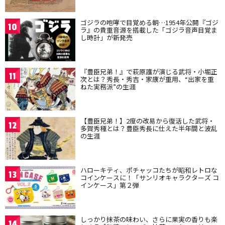
ゴジラの咆哮で目覚める朝…1954年公開『ゴジ
10
ラ』の貴重音源を搭載した「ゴジラ音声目覚ま
し時計」が新発売
『豊臣兄弟！』で萩原護が演じる武将・小堀正
11
次とは？秀長・秀吉・家康が重用、“出家を重
ねた実務派”の生涯
【豊臣兄弟！】2度の改易から復活した武将・
12
多賀秀種とは？豊臣秀長に仕えた半年間と波乱
の生涯
ハローキティ、ポチャッコたちが昭和レトロな
13
コインケースに！「サンリオキャラクターズ コ
インケース」第２弾
しっかり抹茶の味わい、さらに果実の香りも楽
14