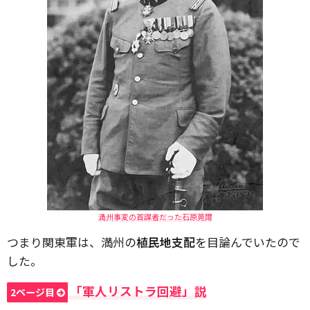
満州事変の首謀者だった石原莞爾
つまり関東軍は、満州の
植民地支配
を目論んでいたので
した。
「軍人リストラ回避」説
2ページ目