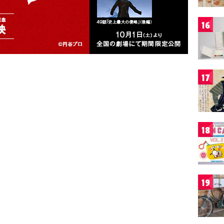
16
17
18
19