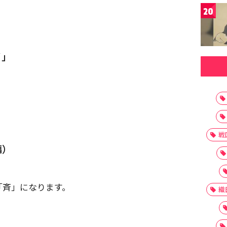
20
イ」
戦
編）
「斉」になります。
織