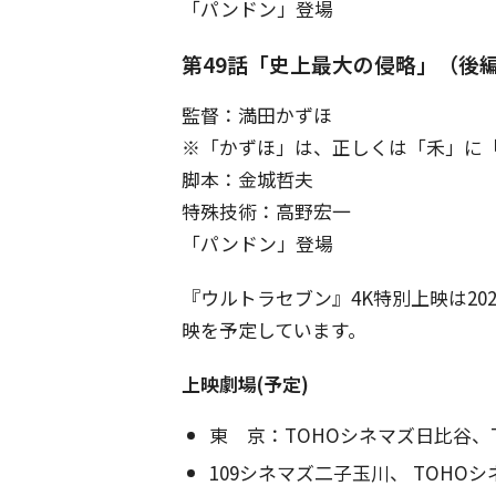
「パンドン」登場
第49話「史上最大の侵略」（後
監督：満田かずほ
※「かずほ」は、正しくは「禾」に
脚本：金城哲夫
特殊技術：高野宏一
「パンドン」登場
『ウルトラセブン』4K特別上映は202
映を予定しています。
上映劇場(予定)
東 京：TOHOシネマズ日比谷、
109シネマズ二子玉川、 TOHO