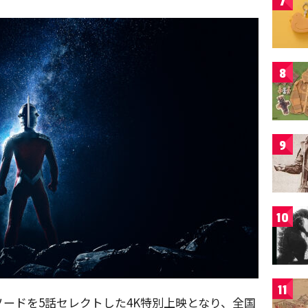
7
8
9
10
11
ードを5話セレクトした4K特別上映となり、全国