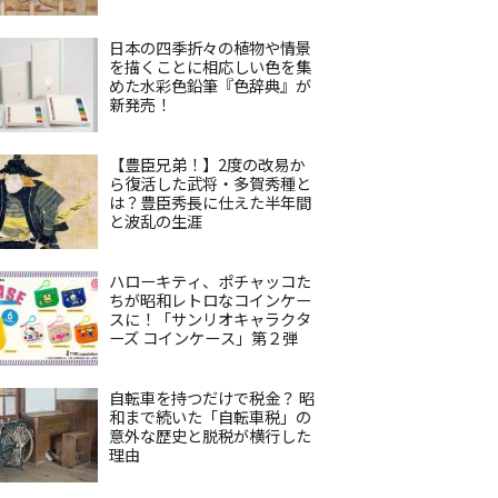
日本の四季折々の植物や情景
を描くことに相応しい色を集
めた水彩色鉛筆『色辞典』が
新発売！
【豊臣兄弟！】2度の改易か
ら復活した武将・多賀秀種と
は？豊臣秀長に仕えた半年間
と波乱の生涯
ハローキティ、ポチャッコた
ちが昭和レトロなコインケー
スに！「サンリオキャラクタ
ーズ コインケース」第２弾
自転車を持つだけで税金？ 昭
和まで続いた「自転車税」の
意外な歴史と脱税が横行した
理由