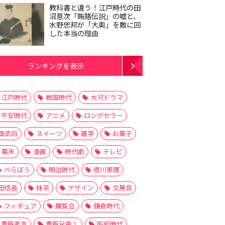
教科書と違う！江戸時代の田
沼意次「賄賂伝説」の嘘と、
水野忠邦が「大奥」を敵に回
した本当の理由
ランキングを表示
江戸時代
戦国時代
大河ドラマ
平安時代
アニメ
ロングセラー
国武将
スイーツ
雑学
お菓子
幕末
漫画
時代劇
テレビ
べらぼう
明治時代
徳川家康
田信長
抹茶
デザイン
文房具
フィギュア
展覧会
鎌倉時代
豊臣秀吉
豊臣兄弟！
昭和時代