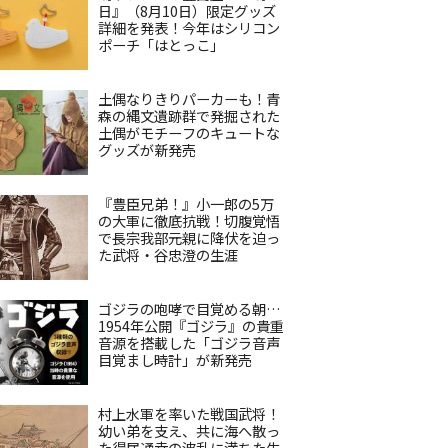
日』（8月10日）限定グッズ
詳細を発表！今年はシリコン
ポーチ「はとっこ」
土偶なりきりパーカーも！青
森の縄文遺跡群で発掘された
土偶がモチーフのキュートな
グッズが新発売
『豊臣兄弟！』小一郎の5万
の大軍に徹底抗戦！切腹覚悟
で長宗我部元親に降伏を迫っ
た武将・谷忠澄の生涯
ゴジラの咆哮で目覚める朝…
1954年公開『ゴジラ』の貴重
音源を搭載した「ゴジラ音声
目覚まし時計」が新発売
村上水軍を率いた戦国武将！
幼い弟を支え、共に海へ散っ
た得居通幸の波乱に満ちた生