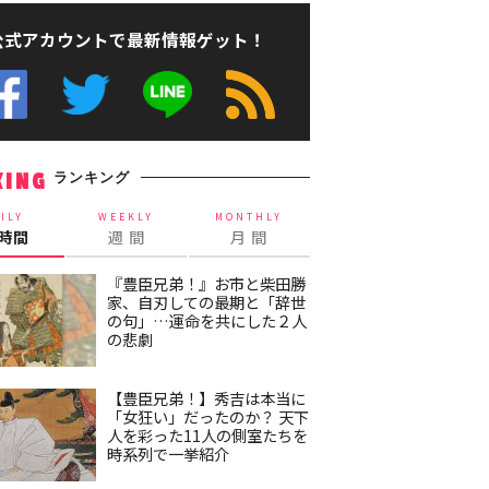
公式アカウントで最新情報ゲット！
ランキング
KING
ILY
WEEKLY
MONTHLY
4時間
週 間
月 間
『豊臣兄弟！』お市と柴田勝
家、自刃しての最期と「辞世
の句」…運命を共にした２人
の悲劇
【豊臣兄弟！】秀吉は本当に
「女狂い」だったのか？ 天下
人を彩った11人の側室たちを
時系列で一挙紹介