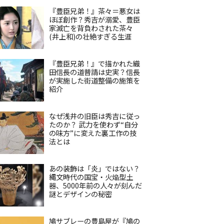
『豊臣兄弟！』茶々＝悪女は
ほぼ創作？秀吉が溺愛、豊臣
家滅亡を背負わされた茶々
(井上和)の壮絶すぎる生涯
『豊臣兄弟！』で描かれた織
田信長の道普請は史実？信長
が実施した街道整備の施策を
紹介
なぜ浅井の旧臣は秀吉に従っ
たのか？ 武力を使わず“自分
の味方”に変えた裏工作の技
法とは
あの装飾は「炎」ではない？
縄文時代の国宝・火焔型土
器、5000年前の人々が刻んだ
謎とデザインの秘密
鳩サブレーの豊島屋が『鳩の