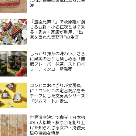
涯
『豊臣兄弟！』で萩原護が演
じる武将・小堀正次とは？秀
長・秀吉・家康が重用、“出
家を重ねた実務派”の生涯
しっかり抹茶の味わい、さら
に果実の香りも楽しめる「無
糖フレーバー抹茶」ストロベ
リー、マンゴー新発売
コンビニおにぎりが文房具
に！コンビニの定番商品をモ
チーフにした文房具シリーズ
『ジムマート』誕生
世界遺産決定で脚光！日本初
の巨大都城・藤原京を創り上
げた知られざる女帝・持統天
皇の凄絶な執念