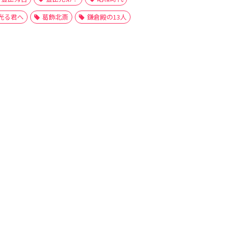
光る君へ
葛飾北斎
鎌倉殿の13人