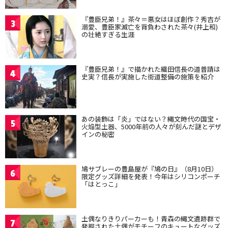
『豊臣兄弟！』茶々＝悪女はほぼ創作？秀吉が
3
溺愛、豊臣家滅亡を背負わされた茶々(井上和)
の壮絶すぎる生涯
『豊臣兄弟！』で描かれた織田信長の道普請は
4
史実？信長が実施した街道整備の施策を紹介
あの装飾は「炎」ではない？縄文時代の国宝・
5
火焔型土器、5000年前の人々が刻んだ謎とデザ
インの秘密
鳩サブレーの豊島屋が『鳩の日』（8月10日）
6
限定グッズ詳細を発表！今年はシリコンポーチ
「はとっこ」
土偶なりきりパーカーも！青森の縄文遺跡群で
7
発掘された土偶がモチーフのキュートなグッズ