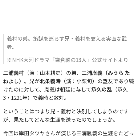
義村の弟。策謀を巡らす兄・義村を支える実直な武
者。
※NHK大河ドラマ「鎌倉殿の13人」公式サイトより
三浦義村
（演：山本耕史）の弟、
三浦胤義（みうら た
ねよし）
。兄が
北条義時
（演：小栗旬）の盟友であり続
けたのに対して、胤義は朝廷に与して
承久の乱
（承久
3・1221年）で義時と敵対。
ということはつまり兄・義村と決別してしまうのです
が、果たしてどんな生涯を送ったのでしょうか。
今回は岸田タツヤさんが演じる三浦胤義の生涯をたどっ