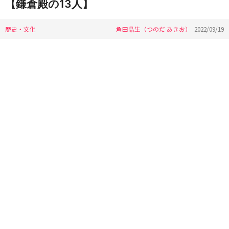
【鎌倉殿の13人】
歴史・文化
角田晶生（つのだ あきお）
2022/09/19