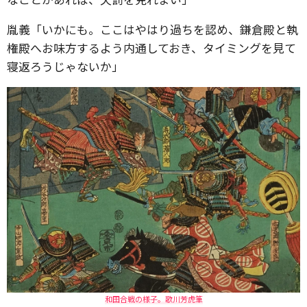
胤義「いかにも。ここはやはり過ちを認め、鎌倉殿と執
権殿へお味方するよう内通しておき、タイミングを見て
寝返ろうじゃないか」
和田合戦の様子。歌川芳虎筆