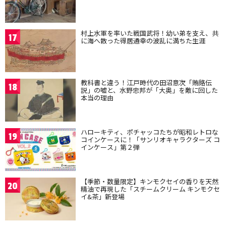
村上水軍を率いた戦国武将！幼い弟を支え、共
17
に海へ散った得居通幸の波乱に満ちた生涯
教科書と違う！江戸時代の田沼意次「賄賂伝
18
説」の嘘と、水野忠邦が「大奥」を敵に回した
本当の理由
ハローキティ、ポチャッコたちが昭和レトロな
19
コインケースに！「サンリオキャラクターズ コ
インケース」第２弾
【季節・数量限定】キンモクセイの香りを天然
20
精油で再現した「スチームクリーム キンモクセ
イ&茶」新登場