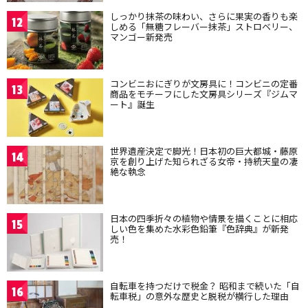
しっかり抹茶の味わい、さらに果実の香りも楽
12
しめる「無糖フレーバー抹茶」ストロベリー、
マンゴー新発売
コンビニおにぎりが文房具に！コンビニの定番
13
商品をモチーフにした文房具シリーズ『ジムマ
ート』誕生
世界遺産決定で脚光！日本初の巨大都城・藤原
14
京を創り上げた知られざる女帝・持統天皇の凄
絶な執念
日本の四季折々の植物や情景を描くことに相応
15
しい色を集めた水彩色鉛筆『色辞典』が新発
売！
自転車を持つだけで税金？ 昭和まで続いた「自
16
転車税」の意外な歴史と脱税が横行した理由