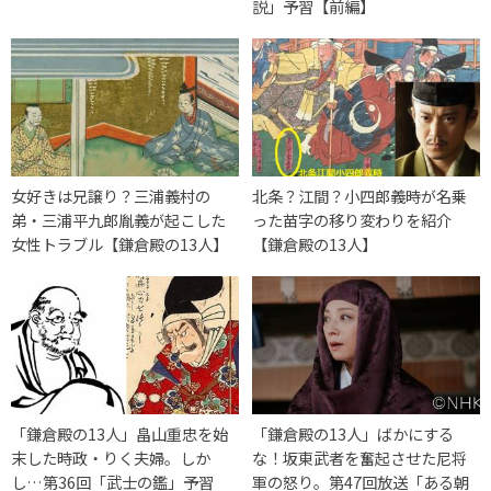
説」予習【前編】
女好きは兄譲り？三浦義村の
北条？江間？小四郎義時が名乗
弟・三浦平九郎胤義が起こした
った苗字の移り変わりを紹介
女性トラブル【鎌倉殿の13人】
【鎌倉殿の13人】
「鎌倉殿の13人」畠山重忠を始
「鎌倉殿の13人」ばかにする
末した時政・りく夫婦。しか
な！坂東武者を奮起させた尼将
し…第36回「武士の鑑」予習
軍の怒り。第47回放送「ある朝