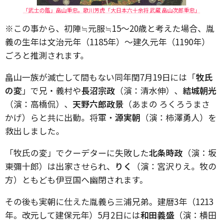
「武士の鑑」畠山重忠。歌川芳虎「大日本六十余将 武蔵 畠山次郎重忠」
※この事から、初陣≒元服≒15～20歳と考えた場合、胤
義の生年は文治元年（1185年）～建久元年（1190年）
ごろと推測されます。
畠山一族が滅亡して間もない同年閏7月19日には「
牧氏
の変
」で兄・義村や
長沼宗政
（演：清水伸）、
結城朝光
（演：高橋侃）、
天野六郎政景
（あまの ろくろうまさ
かげ）らと共に出動。将軍・
源実朝
（演：柿澤勇人）を
救出しました。
「牧氏の変」でクーデターに失敗した
北条時政
（演：坂
東彌十郎）は出家させられ、
りく
（演：宮沢りえ。牧の
方）ともども伊豆国へ幽閉されます。
その後も実朝に仕えた胤義ら三浦兄弟。建暦3年（1213
年。改元して建保元年）5月2日には
和田義盛
（演：横田