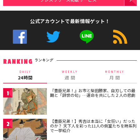
公式アカウントで最新情報ゲット！
ランキング
RANKING
DAILY
WEEKLY
MONTHLY
24時間
週 間
月 間
『豊臣兄弟！』お市と柴田勝家、自刃しての最
1
期と「辞世の句」…運命を共にした２人の悲劇
【豊臣兄弟！】秀吉は本当に「女狂い」だった
2
のか？ 天下人を彩った11人の側室たちを時系列
で一挙紹介