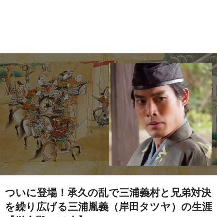
ついに登場！承久の乱で三浦義村と兄弟対決
を繰り広げる三浦胤義（岸田タツヤ）の生涯