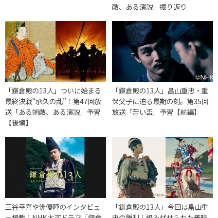
敵、ある演説」振り返り
「鎌倉殿の13人」ついに始まる
「鎌倉殿の13人」畠山重忠・重
最終決戦“承久の乱”！第47回放
保父子に迫る最期の刻。第35回
送「ある朝敵、ある演説」予習
放送「苦い盃」予習【前編】
【後編】
三谷幸喜や俳優陣のインタビュ
「鎌倉殿の13人」今回は畠山重
ー掲載！NHK大河ドラマ「鎌倉
忠の勝利！組み伏せられた義時