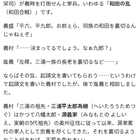
栄司）が義時を打倒せんと挙兵。いわゆる「
和田の乱
（和田合戦）」です。
義盛「平六、平九郎。お前ぇら、同族の和田を裏切るん
じゃねぇぞ」
義村「……決まってるでしょう。なぁ九郎？」
胤義「左様。三浦一族の長老を裏切るなど……」
ならばその旨、起請文を書いてもらおう……というわけ
で起請文を書いた義村でしたが、後で胤義と相談しまし
た。
義村「三浦の祖先・
三浦平太郎為継
（へいたろうためつ
ぐ）はかつて八幡太郎・
源義家
（みなもとの よしい
え。実朝の5代祖先）の奥州征伐に従って以来、源家累
代の家人として忠義を尽くしてきた。それを裏切るよう
なことがあれば、天罰を免れまい」