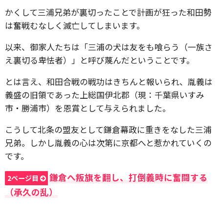
かくして三浦兄弟が裏切ったことで計画が狂った和田勢
は奮戦むなしく滅亡してしまいます。
以来、御家人たちは「三浦の犬は友をも喰らう（一族さ
え裏切る卑怯者）」と呼び蔑んだということです。
とは言え、和田合戦の戦功はきちんと報いられ、胤義は
義盛の旧領であった上総国伊北郡（現：千葉県いすみ
市・勝浦市）を恩賞として与えられました。
こうして北条の盟友として鎌倉幕政に重きをなした三浦
兄弟。しかし胤義の心は次第に京都へと惹かれていくの
です。
鎌倉へ叛旗を翻し、打倒義時に奮闘する
2ページ目
（承久の乱）