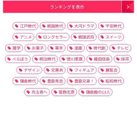
ランキングを表示
江戸時代
戦国時代
大河ドラマ
平安時代
アニメ
ロングセラー
戦国武将
スイーツ
雑学
お菓子
幕末
漫画
時代劇
テレビ
べらぼう
明治時代
徳川家康
織田信長
抹茶
デザイン
文房具
フィギュア
展覧会
鎌倉時代
豊臣秀吉
豊臣兄弟！
昭和時代
光る君へ
葛飾北斎
鎌倉殿の13人