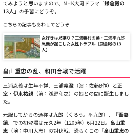
てみようと思いますので、NHK大河ドラマ「
鎌倉殿の
13人
」の予習にどうぞ。
こちらの記事もあわせてどうぞ
女好きは兄譲り？三浦義村の弟・三浦平九郎
胤義が起こした女性トラブル【鎌倉殿の13
人】
畠山重忠の乱、和田合戦で活躍
三浦胤義は生年不詳、
三浦義澄
（演：佐藤B作）と正
室・
伊東祐親
（演：浅野和之）の娘との間に誕生しまし
た。
元服してからの通称は
九郎
（くろう。平九郎）、『
吾妻
鏡
』での初登場は元久2年（1205年）6月22日。
畠山重
忠
（演：中川大志）の討伐戦、恐らくこの「
畠山重忠の