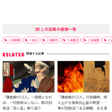
この記事の画像一覧
三浦兼義
三浦氏
三浦義村
三浦義澄
三浦胤義
三
関連する記事
RELATED
「鎌倉殿の13人」一度戦となれ
「鎌倉殿の13人」打倒義時、燃
ば、一切容赦はしない。第35回
え上がる後鳥羽上皇の野望……
放送「苦い盃」振り返り
第47回放送「ある朝敵、ある演