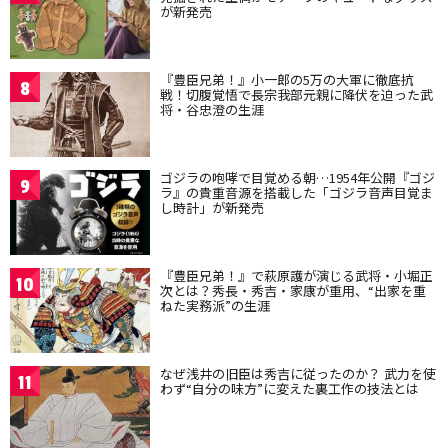
が新発売
『豊臣兄弟！』小一郎の5万の大軍に徹底抗
8
戦！切腹覚悟で長宗我部元親に降伏を迫った武
将・谷忠澄の生涯
ゴジラの咆哮で目覚める朝…1954年公開『ゴジ
9
ラ』の貴重音源を搭載した「ゴジラ音声目覚ま
し時計」が新発売
『豊臣兄弟！』で萩原護が演じる武将・小堀正
10
次とは？秀長・秀吉・家康が重用、“出家を重
ねた実務派”の生涯
なぜ浅井の旧臣は秀吉に従ったのか？ 武力を使
11
わず“自分の味方”に変えた裏工作の技法とは