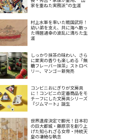
家を重ねた実務派”の生涯
村上水軍を率いた戦国武将！
幼い弟を支え、共に海へ散っ
た得居通幸の波乱に満ちた生
涯
しっかり抹茶の味わい、さら
に果実の香りも楽しめる「無
糖フレーバー抹茶」ストロベ
リー、マンゴー新発売
コンビニおにぎりが文房具
に！コンビニの定番商品をモ
チーフにした文房具シリーズ
『ジムマート』誕生
世界遺産決定で脚光！日本初
の巨大都城・藤原京を創り上
げた知られざる女帝・持統天
皇の凄絶な執念