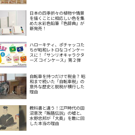
日本の四季折々の植物や情景
を描くことに相応しい色を集
めた水彩色鉛筆『色辞典』が
新発売！
ハローキティ、ポチャッコた
ちが昭和レトロなコインケー
スに！「サンリオキャラクタ
ーズ コインケース」第２弾
自転車を持つだけで税金？ 昭
和まで続いた「自転車税」の
意外な歴史と脱税が横行した
理由
教科書と違う！江戸時代の田
沼意次「賄賂伝説」の嘘と、
水野忠邦が「大奥」を敵に回
した本当の理由