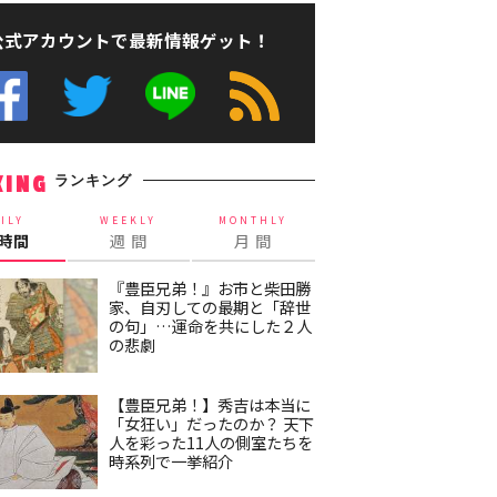
公式アカウントで最新情報ゲット！
ランキング
KING
ILY
WEEKLY
MONTHLY
4時間
週 間
月 間
『豊臣兄弟！』お市と柴田勝
家、自刃しての最期と「辞世
の句」…運命を共にした２人
の悲劇
【豊臣兄弟！】秀吉は本当に
「女狂い」だったのか？ 天下
人を彩った11人の側室たちを
時系列で一挙紹介