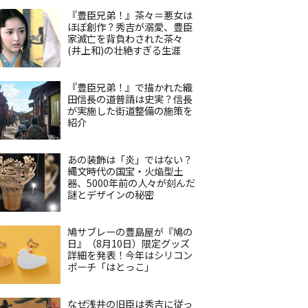
『豊臣兄弟！』茶々＝悪女は
ほぼ創作？秀吉が溺愛、豊臣
家滅亡を背負わされた茶々
(井上和)の壮絶すぎる生涯
『豊臣兄弟！』で描かれた織
田信長の道普請は史実？信長
が実施した街道整備の施策を
紹介
あの装飾は「炎」ではない？
縄文時代の国宝・火焔型土
器、5000年前の人々が刻んだ
謎とデザインの秘密
鳩サブレーの豊島屋が『鳩の
日』（8月10日）限定グッズ
詳細を発表！今年はシリコン
ポーチ「はとっこ」
なぜ浅井の旧臣は秀吉に従っ