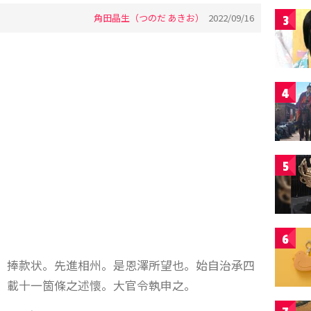
角田晶生（つのだ あきお）
2022/09/16
3
4
5
6
〕捧款状。先進相州。是恩澤所望也。始自治承四
。載十一箇條之述懷。大官令執申之。