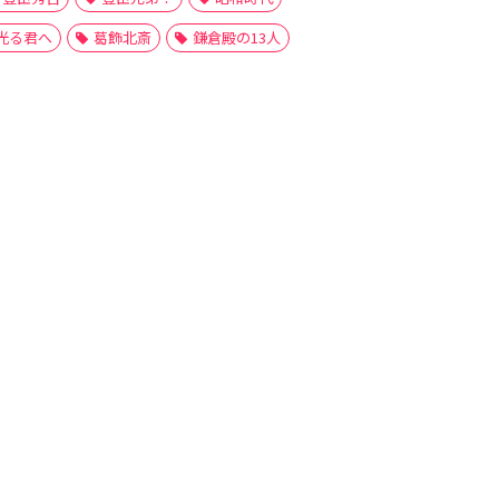
光る君へ
葛飾北斎
鎌倉殿の13人