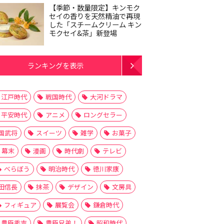
【季節・数量限定】キンモク
セイの香りを天然精油で再現
した「スチームクリーム キン
モクセイ&茶」新登場
ランキングを表示
江戸時代
戦国時代
大河ドラマ
平安時代
アニメ
ロングセラー
国武将
スイーツ
雑学
お菓子
幕末
漫画
時代劇
テレビ
べらぼう
明治時代
徳川家康
田信長
抹茶
デザイン
文房具
フィギュア
展覧会
鎌倉時代
豊臣秀吉
豊臣兄弟！
昭和時代