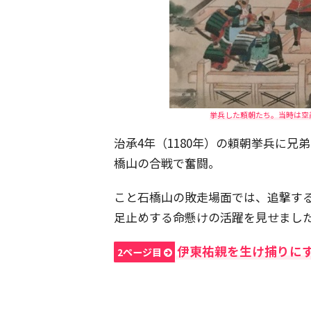
挙兵した頼朝たち。当時は空
治承4年（1180年）の頼朝挙兵に兄
橋山の合戦で奮闘。
こと石橋山の敗走場面では、追撃す
足止めする命懸けの活躍を見せまし
伊東祐親を生け捕りに
2ページ目