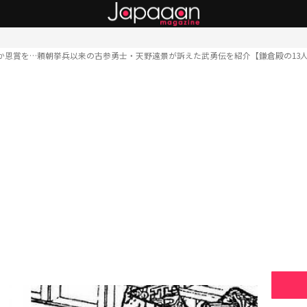
か恩賞を…頼朝挙兵以来の古参勇士・天野遠景が訴えた武勇伝を紹介【鎌倉殿の13