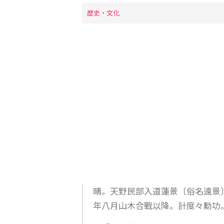
歴史・文化
晴。天野民部入道蓮景〔俗名遠景
年八月山木合戰以降。計度々勳功