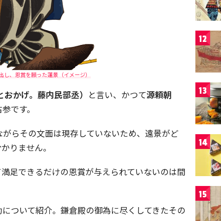
12
出し、恩賞を願った蓮景（イメージ）
13
とおかげ。藤内民部丞）
と言い、かつて
源頼朝
古参です。
ながらその文面は現存していないため、遠景がど
14
分かりません。
て満足できるだけの恩賞が与えられていないのは間
15
功について紹介。鎌倉殿の御為に尽くしてきたその