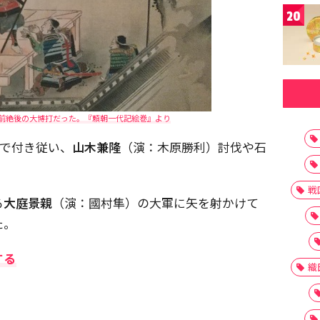
20
前絶後の大博打だった。『頼朝一代記絵巻』より
弟で付き従い、
山木兼隆
（演：木原勝利）討伐や石
戦
る
大庭景親
（演：國村隼）の大軍に矢を射かけて
た。
する
織