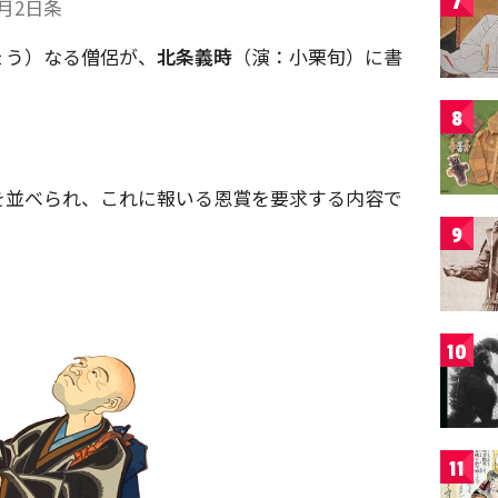
7
月2日条
ょう）なる僧侶が、
北条義時
（演：小栗旬）に書
8
を並べられ、これに報いる恩賞を要求する内容で
9
10
11