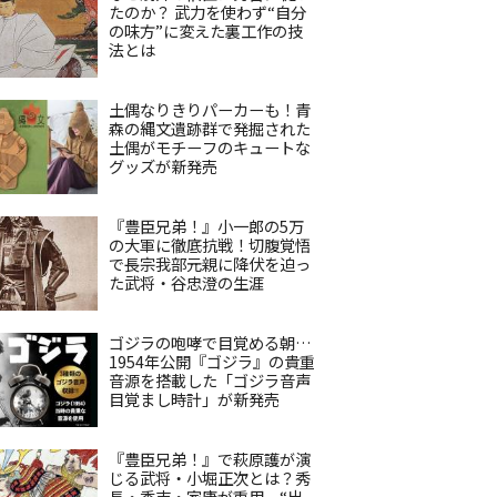
たのか？ 武力を使わず“自分
の味方”に変えた裏工作の技
法とは
土偶なりきりパーカーも！青
森の縄文遺跡群で発掘された
土偶がモチーフのキュートな
グッズが新発売
『豊臣兄弟！』小一郎の5万
の大軍に徹底抗戦！切腹覚悟
で長宗我部元親に降伏を迫っ
た武将・谷忠澄の生涯
ゴジラの咆哮で目覚める朝…
1954年公開『ゴジラ』の貴重
音源を搭載した「ゴジラ音声
目覚まし時計」が新発売
『豊臣兄弟！』で萩原護が演
じる武将・小堀正次とは？秀
長・秀吉・家康が重用、“出