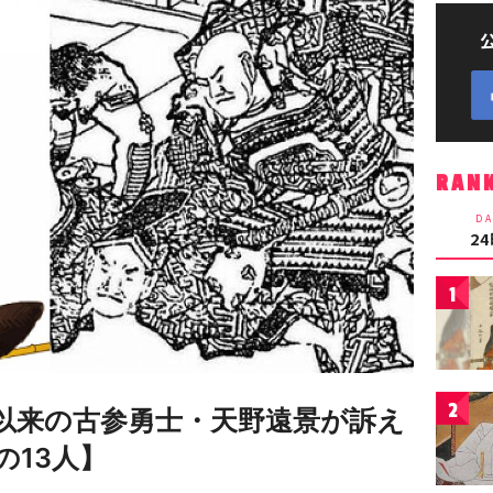
RAN
DA
2
1
2
以来の古参勇士・天野遠景が訴え
の13人】