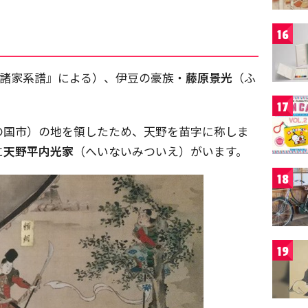
16
幕府諸家系譜』による）、伊豆の豪族・
藤原景光
（ふ
。
17
の国市）の地を領したため、天野を苗字に称しま
に
天野平内光家
（へいないみついえ）がいます。
18
19