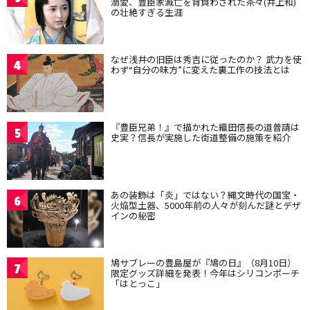
溺愛、豊臣家滅亡を背負わされた茶々(井上和)
の壮絶すぎる生涯
なぜ浅井の旧臣は秀吉に従ったのか？ 武力を使
4
わず“自分の味方”に変えた裏工作の技法とは
『豊臣兄弟！』で描かれた織田信長の道普請は
5
史実？信長が実施した街道整備の施策を紹介
あの装飾は「炎」ではない？縄文時代の国宝・
6
火焔型土器、5000年前の人々が刻んだ謎とデザ
インの秘密
鳩サブレーの豊島屋が『鳩の日』（8月10日）
7
限定グッズ詳細を発表！今年はシリコンポーチ
「はとっこ」