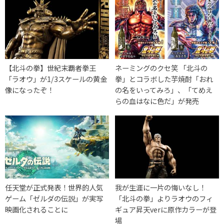
【北斗の拳】世紀末覇者拳王
ネーミングのクセ笑 「北斗の
「ラオウ」が1/3スケールの黄金
拳」とコラボした芋焼酎「おれ
像になったぞ！
の名をいってみろ」、「てめえ
らの血はなに色だ」が発売
任天堂が正式発表！世界的人気
我が生涯に一片の悔いなし！
ゲーム「ゼルダの伝説」が実写
「北斗の拳」よりラオウのフィ
映画化されることに
ギュア昇天verに原作カラーが登
場