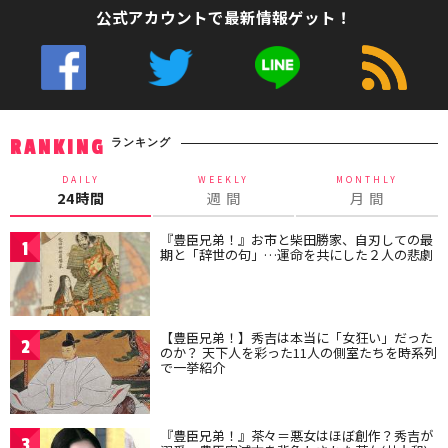
公式アカウントで最新情報ゲット！
ランキング
RANKING
DAILY
WEEKLY
MONTHLY
24時間
週 間
月 間
『豊臣兄弟！』お市と柴田勝家、自刃しての最
1
期と「辞世の句」…運命を共にした２人の悲劇
【豊臣兄弟！】秀吉は本当に「女狂い」だった
2
のか？ 天下人を彩った11人の側室たちを時系列
で一挙紹介
『豊臣兄弟！』茶々＝悪女はほぼ創作？秀吉が
3