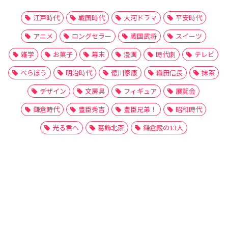
江戸時代
戦国時代
大河ドラマ
平安時代
アニメ
ロングセラー
戦国武将
スイーツ
雑学
お菓子
幕末
漫画
時代劇
テレビ
べらぼう
明治時代
徳川家康
織田信長
抹茶
デザイン
文房具
フィギュア
展覧会
鎌倉時代
豊臣秀吉
豊臣兄弟！
昭和時代
光る君へ
葛飾北斎
鎌倉殿の13人