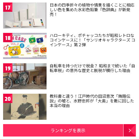
日本の四季折々の植物や情景を描くことに相応
17
しい色を集めた水彩色鉛筆『色辞典』が新発
売！
ハローキティ、ポチャッコたちが昭和レトロな
18
コインケースに！「サンリオキャラクターズ コ
インケース」第２弾
自転車を持つだけで税金？ 昭和まで続いた「自
19
転車税」の意外な歴史と脱税が横行した理由
教科書と違う！江戸時代の田沼意次「賄賂伝
20
説」の嘘と、水野忠邦が「大奥」を敵に回した
本当の理由
ランキングを表示