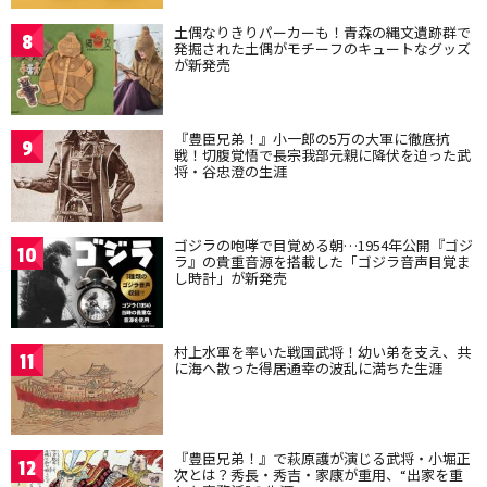
土偶なりきりパーカーも！青森の縄文遺跡群で
8
発掘された土偶がモチーフのキュートなグッズ
が新発売
『豊臣兄弟！』小一郎の5万の大軍に徹底抗
9
戦！切腹覚悟で長宗我部元親に降伏を迫った武
将・谷忠澄の生涯
ゴジラの咆哮で目覚める朝…1954年公開『ゴジ
10
ラ』の貴重音源を搭載した「ゴジラ音声目覚ま
し時計」が新発売
村上水軍を率いた戦国武将！幼い弟を支え、共
11
に海へ散った得居通幸の波乱に満ちた生涯
『豊臣兄弟！』で萩原護が演じる武将・小堀正
12
次とは？秀長・秀吉・家康が重用、“出家を重