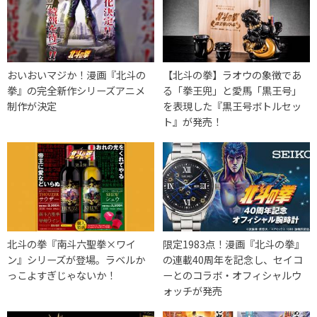
おいおいマジか！漫画『北斗の
【北斗の拳】ラオウの象徴であ
拳』の完全新作シリーズアニメ
る「拳王兜」と愛馬「黒王号」
制作が決定
を表現した『黒王号ボトルセッ
ト』が発売！
北斗の拳『南斗六聖拳×ワイ
限定1983点！漫画『北斗の拳』
ン』シリーズが登場。ラベルか
の連載40周年を記念し、セイコ
っこよすぎじゃないか！
ーとのコラボ・オフィシャルウ
ォッチが発売