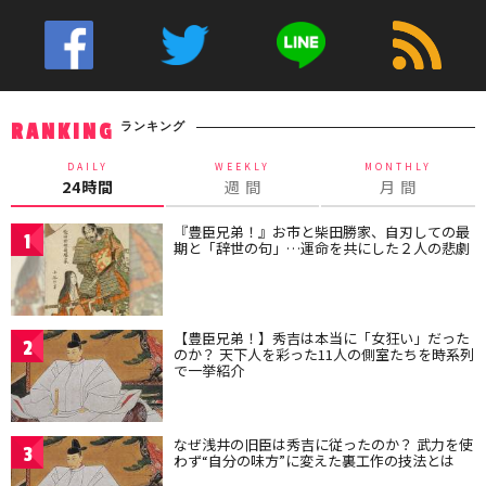
ランキング
RANKING
DAILY
WEEKLY
MONTHLY
24時間
週 間
月 間
『豊臣兄弟！』お市と柴田勝家、自刃しての最
1
期と「辞世の句」…運命を共にした２人の悲劇
【豊臣兄弟！】秀吉は本当に「女狂い」だった
2
のか？ 天下人を彩った11人の側室たちを時系列
で一挙紹介
なぜ浅井の旧臣は秀吉に従ったのか？ 武力を使
3
わず“自分の味方”に変えた裏工作の技法とは