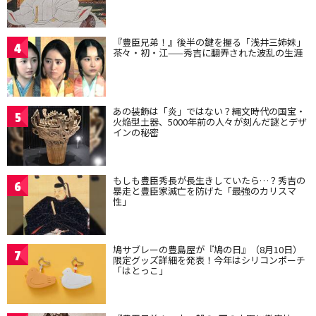
『豊臣兄弟！』後半の鍵を握る「浅井三姉妹」
4
茶々・初・江——秀吉に翻弄された波乱の生涯
あの装飾は「炎」ではない？縄文時代の国宝・
5
火焔型土器、5000年前の人々が刻んだ謎とデザ
インの秘密
もしも豊臣秀長が長生きしていたら…？秀吉の
6
暴走と豊臣家滅亡を防げた「最強のカリスマ
性」
鳩サブレーの豊島屋が『鳩の日』（8月10日）
7
限定グッズ詳細を発表！今年はシリコンポーチ
「はとっこ」