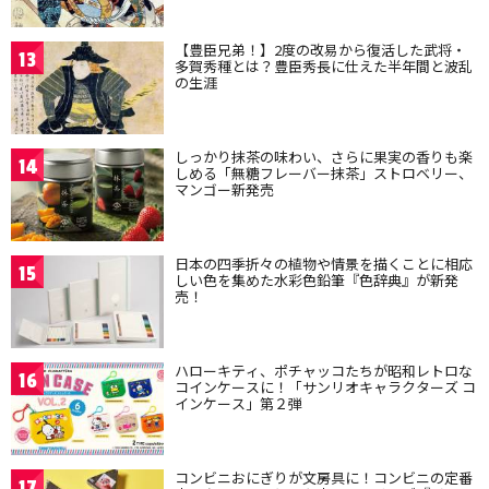
【豊臣兄弟！】2度の改易から復活した武将・
13
多賀秀種とは？豊臣秀長に仕えた半年間と波乱
の生涯
しっかり抹茶の味わい、さらに果実の香りも楽
14
しめる「無糖フレーバー抹茶」ストロベリー、
マンゴー新発売
日本の四季折々の植物や情景を描くことに相応
15
しい色を集めた水彩色鉛筆『色辞典』が新発
売！
ハローキティ、ポチャッコたちが昭和レトロな
16
コインケースに！「サンリオキャラクターズ コ
インケース」第２弾
コンビニおにぎりが文房具に！コンビニの定番
17