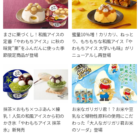
まさに栗づくし！和風アイスの
蜜量10％増！カリカリ、ねっと
定番「やわもちアイス」に秋の
り、もちもちな和風アイス『や
味覚”栗”をふんだんに使った季
わもちアイス 大学いも味』がリ
節限定商品が登場
ニューアルし再登場
抹茶×おもち×つぶあん×練
お米なガリガリ君！？お米や豆
乳！人気の和風アイスから初の
乳など植物性原料の使用にこだ
かき氷「やわもちアイス 抹茶
わった「大人なガリガリ君お米
氷」新発売
のソーダ」登場