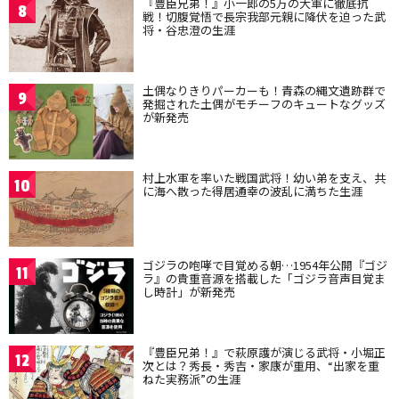
『豊臣兄弟！』小一郎の5万の大軍に徹底抗
8
戦！切腹覚悟で長宗我部元親に降伏を迫った武
将・谷忠澄の生涯
土偶なりきりパーカーも！青森の縄文遺跡群で
9
発掘された土偶がモチーフのキュートなグッズ
が新発売
村上水軍を率いた戦国武将！幼い弟を支え、共
10
に海へ散った得居通幸の波乱に満ちた生涯
ゴジラの咆哮で目覚める朝…1954年公開『ゴジ
11
ラ』の貴重音源を搭載した「ゴジラ音声目覚ま
し時計」が新発売
『豊臣兄弟！』で萩原護が演じる武将・小堀正
12
次とは？秀長・秀吉・家康が重用、“出家を重
ねた実務派”の生涯