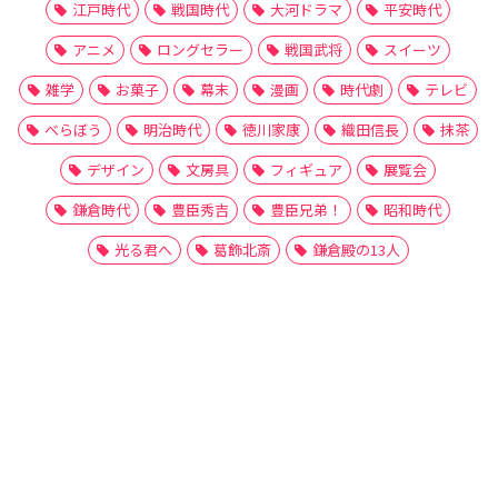
江戸時代
戦国時代
大河ドラマ
平安時代
アニメ
ロングセラー
戦国武将
スイーツ
雑学
お菓子
幕末
漫画
時代劇
テレビ
べらぼう
明治時代
徳川家康
織田信長
抹茶
デザイン
文房具
フィギュア
展覧会
鎌倉時代
豊臣秀吉
豊臣兄弟！
昭和時代
光る君へ
葛飾北斎
鎌倉殿の13人