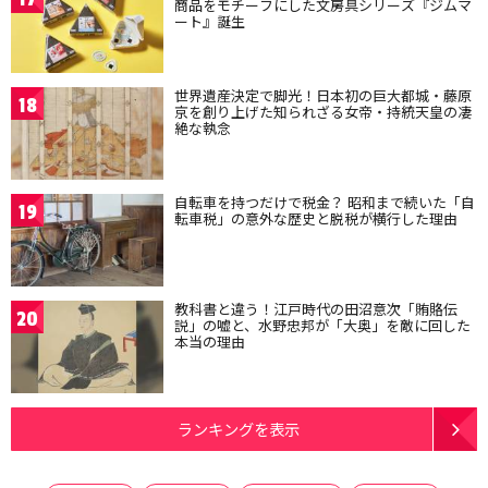
商品をモチーフにした文房具シリーズ『ジムマ
ート』誕生
世界遺産決定で脚光！日本初の巨大都城・藤原
18
京を創り上げた知られざる女帝・持統天皇の凄
絶な執念
自転車を持つだけで税金？ 昭和まで続いた「自
19
転車税」の意外な歴史と脱税が横行した理由
教科書と違う！江戸時代の田沼意次「賄賂伝
20
説」の嘘と、水野忠邦が「大奥」を敵に回した
本当の理由
ランキングを表示