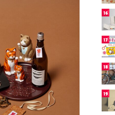
16
17
18
19