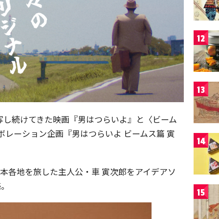
12
13
を写し続けてきた映画『男はつらいよ』と〈ビーム
ラボレーション企画『男はつらいよ ビームス篇 寅
14
本各地を旅した主人公・車 寅次郎をアイデアソ
売。
15