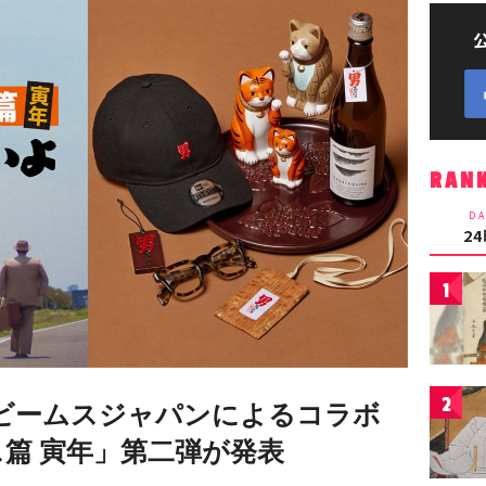
RAN
DA
2
1
2
ビームスジャパンによるコラボ
ス篇 寅年」第二弾が発表