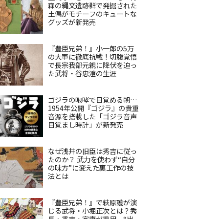
森の縄文遺跡群で発掘された
土偶がモチーフのキュートな
グッズが新発売
『豊臣兄弟！』小一郎の5万
の大軍に徹底抗戦！切腹覚悟
で長宗我部元親に降伏を迫っ
た武将・谷忠澄の生涯
ゴジラの咆哮で目覚める朝…
1954年公開『ゴジラ』の貴重
音源を搭載した「ゴジラ音声
目覚まし時計」が新発売
なぜ浅井の旧臣は秀吉に従っ
たのか？ 武力を使わず“自分
の味方”に変えた裏工作の技
法とは
『豊臣兄弟！』で萩原護が演
じる武将・小堀正次とは？秀
長・秀吉・家康が重用、“出