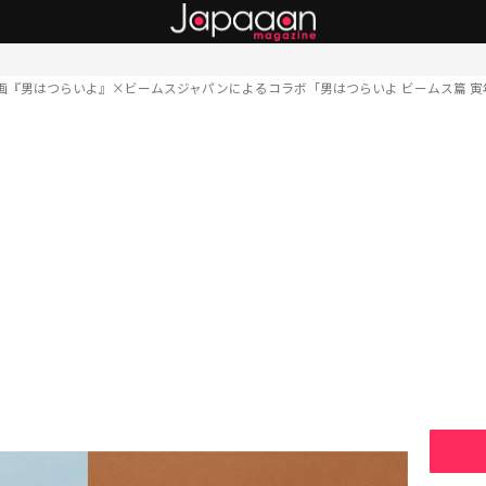
画『男はつらいよ』×ビームスジャパンによるコラボ「男はつらいよ ビームス篇 寅