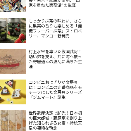
家を重ねた実務派”の生涯
しっかり抹茶の味わい、さら
に果実の香りも楽しめる「無
糖フレーバー抹茶」ストロベ
リー、マンゴー新発売
村上水軍を率いた戦国武将！
幼い弟を支え、共に海へ散っ
た得居通幸の波乱に満ちた生
涯
コンビニおにぎりが文房具
に！コンビニの定番商品をモ
チーフにした文房具シリーズ
『ジムマート』誕生
世界遺産決定で脚光！日本初
の巨大都城・藤原京を創り上
げた知られざる女帝・持統天
皇の凄絶な執念