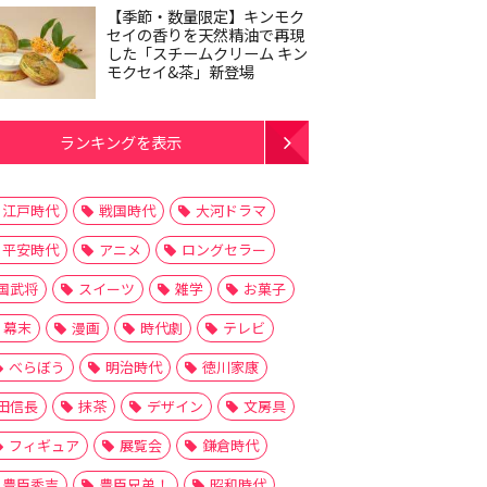
【季節・数量限定】キンモク
セイの香りを天然精油で再現
した「スチームクリーム キン
モクセイ&茶」新登場
ランキングを表示
江戸時代
戦国時代
大河ドラマ
平安時代
アニメ
ロングセラー
国武将
スイーツ
雑学
お菓子
幕末
漫画
時代劇
テレビ
べらぼう
明治時代
徳川家康
田信長
抹茶
デザイン
文房具
フィギュア
展覧会
鎌倉時代
豊臣秀吉
豊臣兄弟！
昭和時代