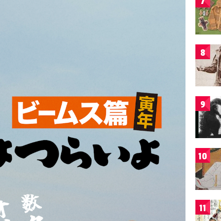
7
8
9
10
11