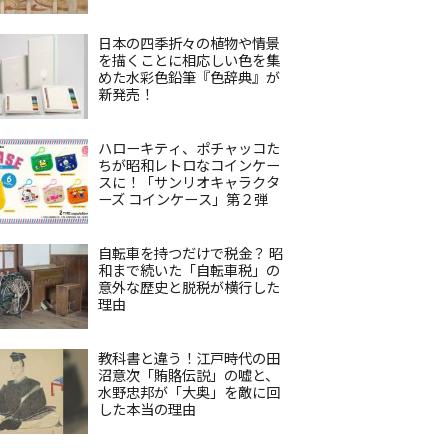
日本の四季折々の植物や情景
を描くことに相応しい色を集
めた水彩色鉛筆『色辞典』が
新発売！
ハローキティ、ポチャッコた
ちが昭和レトロなコインケー
スに！「サンリオキャラクタ
ーズ コインケース」第２弾
自転車を持つだけで税金？ 昭
和まで続いた「自転車税」の
意外な歴史と脱税が横行した
理由
教科書と違う！江戸時代の田
沼意次「賄賂伝説」の嘘と、
水野忠邦が「大奥」を敵に回
した本当の理由