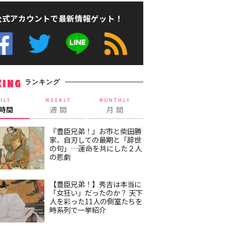
公式アカウントで最新情報ゲット！
ランキング
KING
ILY
WEEKLY
MONTHLY
4時間
週 間
月 間
『豊臣兄弟！』お市と柴田勝
家、自刃しての最期と「辞世
の句」…運命を共にした２人
の悲劇
【豊臣兄弟！】秀吉は本当に
「女狂い」だったのか？ 天下
人を彩った11人の側室たちを
時系列で一挙紹介