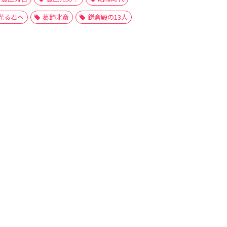
光る君へ
葛飾北斎
鎌倉殿の13人