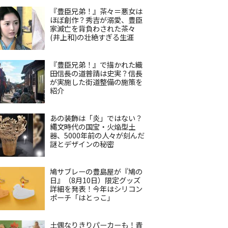
『豊臣兄弟！』茶々＝悪女は
ほぼ創作？秀吉が溺愛、豊臣
家滅亡を背負わされた茶々
(井上和)の壮絶すぎる生涯
『豊臣兄弟！』で描かれた織
田信長の道普請は史実？信長
が実施した街道整備の施策を
紹介
あの装飾は「炎」ではない？
縄文時代の国宝・火焔型土
器、5000年前の人々が刻んだ
謎とデザインの秘密
鳩サブレーの豊島屋が『鳩の
日』（8月10日）限定グッズ
詳細を発表！今年はシリコン
ポーチ「はとっこ」
土偶なりきりパーカーも！青