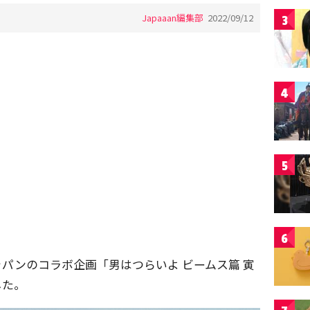
Japaaan編集部
2022/09/12
3
4
5
6
パンのコラボ企画「男はつらいよ ビームス篇 寅
した。