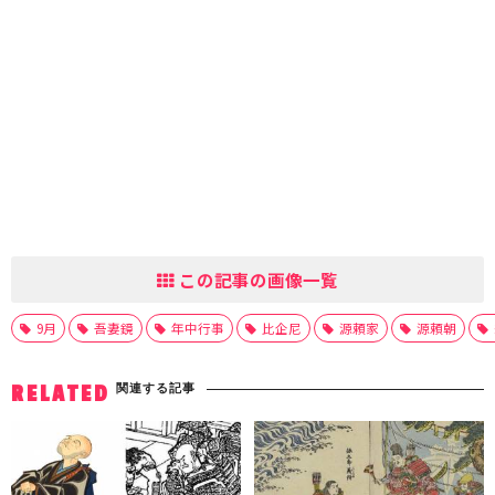
この記事の画像一覧
9月
吾妻鏡
年中行事
比企尼
源頼家
源頼朝
関連する記事
RELATED