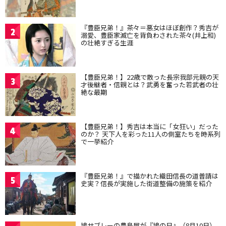
『豊臣兄弟！』茶々＝悪女はほぼ創作？秀吉が
2
溺愛、豊臣家滅亡を背負わされた茶々(井上和)
の壮絶すぎる生涯
【豊臣兄弟！】22歳で散った長宗我部元親の天
3
才後継者・信親とは？武勇を奮った若武者の壮
絶な最期
【豊臣兄弟！】秀吉は本当に「女狂い」だった
4
のか？ 天下人を彩った11人の側室たちを時系列
で一挙紹介
『豊臣兄弟！』で描かれた織田信長の道普請は
5
史実？信長が実施した街道整備の施策を紹介
鳩サブレーの豊島屋が『鳩の日』（8月10日）