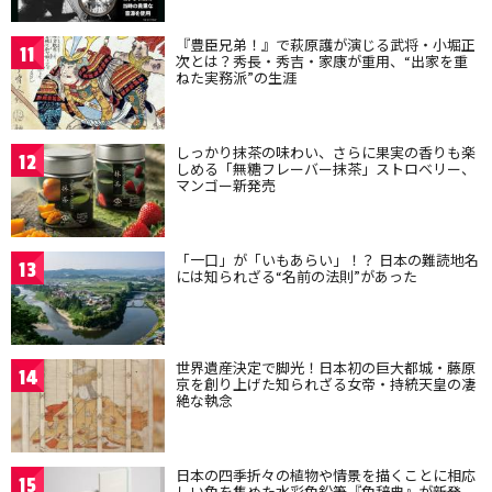
『豊臣兄弟！』で萩原護が演じる武将・小堀正
11
次とは？秀長・秀吉・家康が重用、“出家を重
ねた実務派”の生涯
しっかり抹茶の味わい、さらに果実の香りも楽
12
しめる「無糖フレーバー抹茶」ストロベリー、
マンゴー新発売
「一口」が「いもあらい」！？ 日本の難読地名
13
には知られざる“名前の法則”があった
世界遺産決定で脚光！日本初の巨大都城・藤原
14
京を創り上げた知られざる女帝・持統天皇の凄
絶な執念
日本の四季折々の植物や情景を描くことに相応
15
しい色を集めた水彩色鉛筆『色辞典』が新発