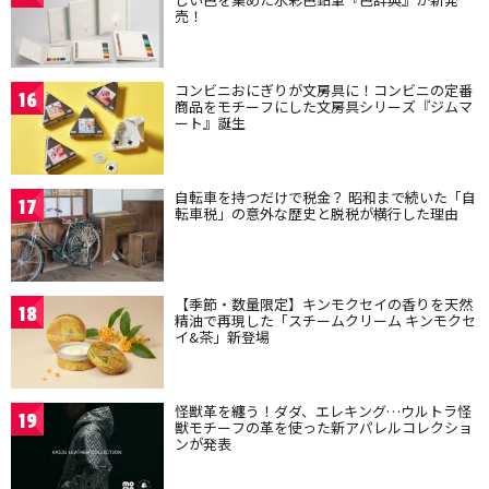
売！
コンビニおにぎりが文房具に！コンビニの定番
16
商品をモチーフにした文房具シリーズ『ジムマ
ート』誕生
自転車を持つだけで税金？ 昭和まで続いた「自
17
転車税」の意外な歴史と脱税が横行した理由
【季節・数量限定】キンモクセイの香りを天然
18
精油で再現した「スチームクリーム キンモクセ
イ&茶」新登場
怪獣革を纏う！ダダ、エレキング…ウルトラ怪
19
獣モチーフの革を使った新アパレルコレクショ
ンが発表