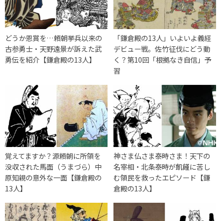
どうか恩賞を…頼朝挙兵以来の
「鎌倉殿の13人」いよいよ義経
古参勇士・天野遠景が訴えた武
デビュー戦。佐竹征伐にどう動
勇伝を紹介【鎌倉殿の13人】
く？第10回「根拠なき自信」予
習
覚えてますか？源頼朝に所領を
神さま仏さま泰時さま！天下の
没収された馬面（うまづら）中
名宰相・北条泰時が飢饉に苦し
原知親の意外な一面【鎌倉殿の
む領民を救ったエピソード【鎌
13人】
倉殿の13人】