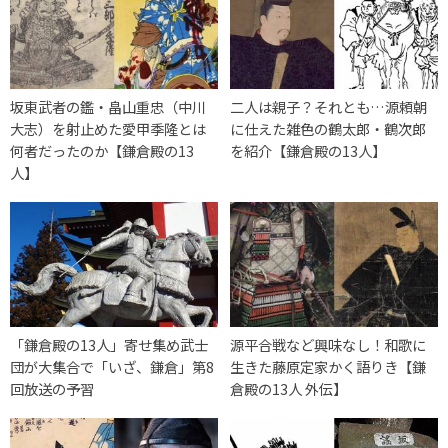
坂東武者の鑑・畠山重忠（中川
二人は親子？それとも…源頼朝
大志）を射止めた愛甲季隆とは
に仕えた雑色の鶴太郎・鶴次郎
何者だったのか【鎌倉殿の13
を紹介【鎌倉殿の13人】
人】
「鎌倉殿の13人」寄せ集め武士
源平合戦など興味なし！和歌に
団が大集合で「いざ、鎌倉」第8
生きた藤原定家かく語りき【鎌
回放送の予習
倉殿の13人 外伝】