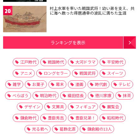
村上水軍を率いた戦国武将！幼い弟を支え、共
20
に海へ散った得居通幸の波乱に満ちた生涯
ランキングを表示
江戸時代
戦国時代
大河ドラマ
平安時代
アニメ
ロングセラー
戦国武将
スイーツ
雑学
お菓子
幕末
漫画
時代劇
テレビ
べらぼう
明治時代
織田信長
徳川家康
抹茶
デザイン
文房具
フィギュア
展覧会
鎌倉時代
豊臣秀吉
豊臣兄弟！
昭和時代
光る君へ
葛飾北斎
鎌倉殿の13人