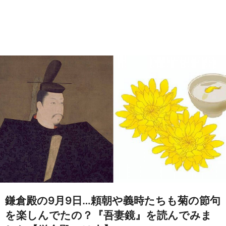
鎌倉殿の9月9日…頼朝や義時たちも菊の節句
を楽しんでたの？『吾妻鏡』を読んでみま