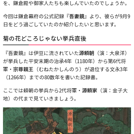
を、鎌倉殿や御家人たちも楽しんでいたのでしょうか。
今回は鎌倉幕府の公式記録『
吾妻鏡
』より、彼らが9月9
日をどう過ごしていたのか紹介したいと思います。
菊の花どころじゃない挙兵直後
『吾妻鏡』は伊豆に流されていた
源頼朝
（演：大泉洋）
が挙兵した平安末期の治承4年（1180年）から第6代将
軍・
宗尊親王
（むねたかしんのう）が退位する文永3年
（1266年）までの80数年を書いた記録書。
ここでは頼朝の挙兵から2代将軍・
源頼家
（演：金子大
地）の代まで見ていきましょう。