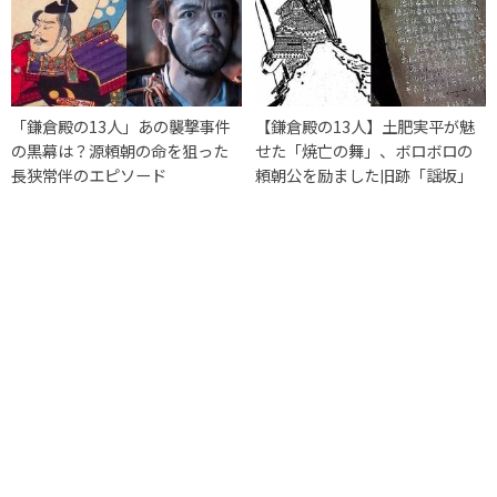
「鎌倉殿の13人」あの襲撃事件
【鎌倉殿の13人】土肥実平が魅
の黒幕は？源頼朝の命を狙った
せた「焼亡の舞」、ボロボロの
長狭常伴のエピソード
頼朝公を励ました旧跡「謡坂」