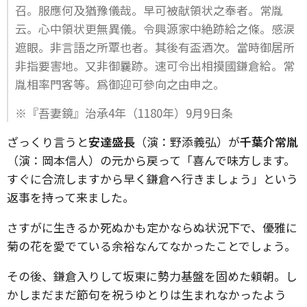
召。服應何及猶豫儀哉。早可被献領状之奉者。常胤
云。心中領状更無異儀。令興源家中絶跡給之條。感涙
遮眼。非言語之所覃也者。其後有盃酒次。當時御居所
非指要害地。又非御曩跡。速可令出相摸國鎌倉給。常
胤相率門客等。爲御迎可參向之由申之。
※『吾妻鏡』治承4年（1180年）9月9日条
ざっくり言うと
安達盛長
（演：野添義弘）が
千葉介常胤
（演：岡本信人）の元から戻って「喜んで味方します。
すぐに合流しますから早く鎌倉へ行きましょう」という
返事を持って来ました。
さすがに生きるか死ぬかも定かならぬ状況下で、優雅に
菊の花を愛でている余裕なんてなかったことでしょう。
その後、鎌倉入りして坂東に勢力基盤を固めた頼朝。し
かしまだまだ節句を祝うゆとりは生まれなかったよう