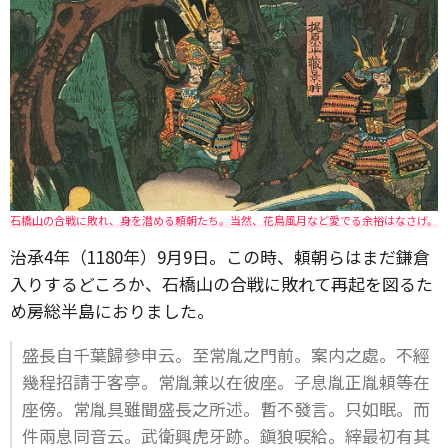
石橋山の合戦に敗れ、身を潜める頼朝たち。当然、花鳥風月など愛でる余裕はなさげ。
治承4年（1180年）9月9日。この時、頼朝らはまだ鎌倉
入りするどころか、石橋山の合戦に敗れて再起を図るた
め房総半島におりました。
盛長自千葉歸參申云。至常胤之門前。案内之處。不經
幾程招請于客亭。常胤兼以在彼座。子息胤正胤頼等在
座傍。常胤具雖聞盛長之所述。暫不發言。只如眠。而
件兩息同音云。武衛興虎牙跡。鎭狼唳給。縡最初有其