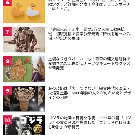
6
限定グッズ詳細を発表！今年はシリコンポーチ
「はとっこ」
『豊臣兄弟！』小一郎の5万の大軍に徹底抗
7
戦！切腹覚悟で長宗我部元親に降伏を迫った武
将・谷忠澄の生涯
土偶なりきりパーカーも！青森の縄文遺跡群で
8
発掘された土偶がモチーフのキュートなグッズ
が新発売
あの装飾は「炎」ではない？縄文時代の国宝・
9
火焔型土器、5000年前の人々が刻んだ謎とデザ
インの秘密
ゴジラの咆哮で目覚める朝…1954年公開『ゴジ
10
ラ』の貴重音源を搭載した「ゴジラ音声目覚ま
し時計」が新発売