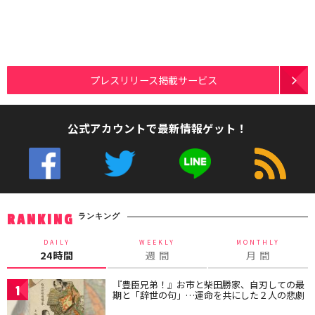
プレスリリース掲載サービス
公式アカウントで最新情報ゲット！
ランキング
RANKING
DAILY
WEEKLY
MONTHLY
24時間
週 間
月 間
『豊臣兄弟！』お市と柴田勝家、自刃しての最
1
期と「辞世の句」…運命を共にした２人の悲劇