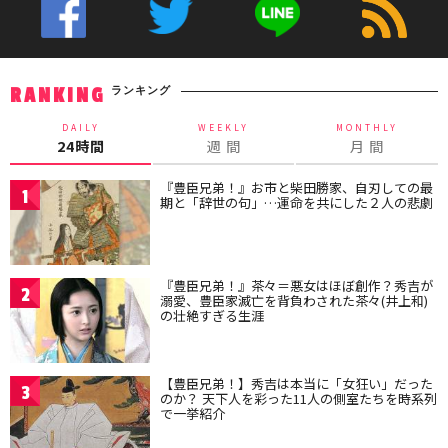
ランキング
RANKING
DAILY
WEEKLY
MONTHLY
24時間
週 間
月 間
『豊臣兄弟！』お市と柴田勝家、自刃しての最
1
期と「辞世の句」…運命を共にした２人の悲劇
『豊臣兄弟！』茶々＝悪女はほぼ創作？秀吉が
2
溺愛、豊臣家滅亡を背負わされた茶々(井上和)
の壮絶すぎる生涯
【豊臣兄弟！】秀吉は本当に「女狂い」だった
3
のか？ 天下人を彩った11人の側室たちを時系列
で一挙紹介