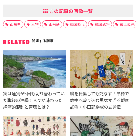
この記事の画像一覧
山形県
人物
山形藩
戦国時代
戦国武将
最上義光
関連する記事
RELATED
実は通貨が5回も切り替わってい
脳を負傷しても死なず！単騎で
た戦後の沖縄！人々が味わった
敵中へ殴り込む勇猛すぎる戦国
経済的混乱と苦境とは？
武将・小田部勝成の武勇伝