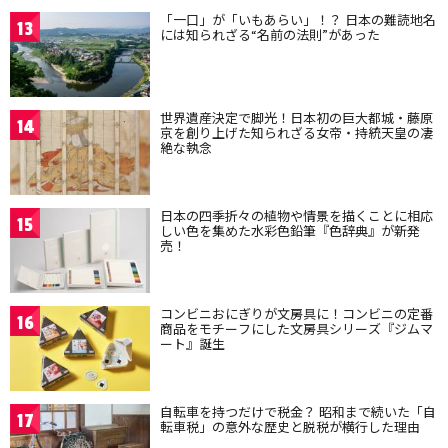
「一口」が「いもあらい」！？ 日本の難読地名
13
には知られざる“名前の法則”があった
世界遺産決定で脚光！日本初の巨大都城・藤原
14
京を創り上げた知られざる女帝・持統天皇の凄
絶な執念
日本の四季折々の植物や情景を描くことに相応
15
しい色を集めた水彩色鉛筆『色辞典』が新発
売！
コンビニおにぎりが文房具に！コンビニの定番
16
商品をモチーフにした文房具シリーズ『ジムマ
ート』誕生
自転車を持つだけで税金？ 昭和まで続いた「自
17
転車税」の意外な歴史と脱税が横行した理由