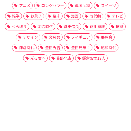
アニメ
ロングセラー
戦国武将
スイーツ
雑学
お菓子
幕末
漫画
時代劇
テレビ
べらぼう
明治時代
織田信長
徳川家康
抹茶
デザイン
文房具
フィギュア
展覧会
鎌倉時代
豊臣秀吉
豊臣兄弟！
昭和時代
光る君へ
葛飾北斎
鎌倉殿の13人