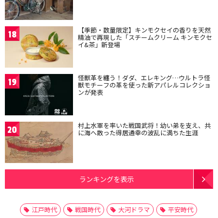
【季節・数量限定】キンモクセイの香りを天然
18
精油で再現した「スチームクリーム キンモクセ
イ&茶」新登場
怪獣革を纏う！ダダ、エレキング…ウルトラ怪
19
獣モチーフの革を使った新アパレルコレクショ
ンが発表
村上水軍を率いた戦国武将！幼い弟を支え、共
20
に海へ散った得居通幸の波乱に満ちた生涯
ランキングを表示
江戸時代
戦国時代
大河ドラマ
平安時代