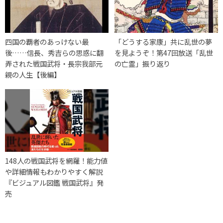
四国の覇者のあっけない最
「どうする家康」共に乱世の夢
後……信長、秀吉らの思惑に翻
を見ようぞ！第47回放送「乱世
弄された戦国武将・長宗我部元
の亡霊」振り返り
親の人生【後編】
148人の戦国武将を網羅！能力値
や詳細情報もわかりやすく解説
『ビジュアル図鑑 戦国武将』発
売