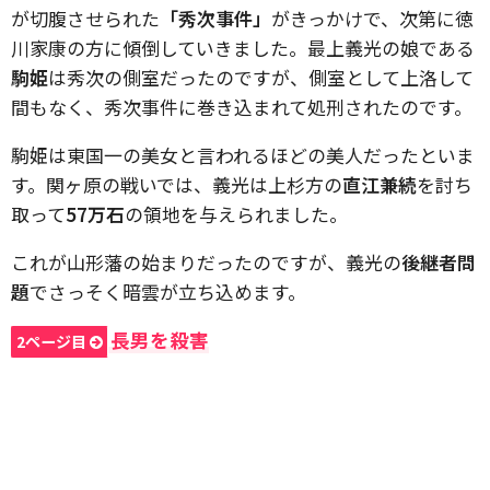
が切腹させられた
「秀次事件」
がきっかけで、次第に徳
川家康の方に傾倒していきました。最上義光の娘である
駒姫
は秀次の側室だったのですが、側室として上洛して
間もなく、秀次事件に巻き込まれて処刑されたのです。
駒姫は東国一の美女と言われるほどの美人だったといま
す。関ヶ原の戦いでは、義光は上杉方の
直江兼続
を討ち
取って
57万石
の領地を与えられました。
これが山形藩の始まりだったのですが、義光の
後継者問
題
でさっそく暗雲が立ち込めます。
長男を殺害
2ページ目