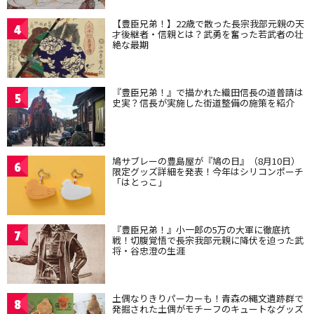
【豊臣兄弟！】22歳で散った長宗我部元親の天
4
才後継者・信親とは？武勇を奮った若武者の壮
絶な最期
『豊臣兄弟！』で描かれた織田信長の道普請は
5
史実？信長が実施した街道整備の施策を紹介
鳩サブレーの豊島屋が『鳩の日』（8月10日）
6
限定グッズ詳細を発表！今年はシリコンポーチ
「はとっこ」
『豊臣兄弟！』小一郎の5万の大軍に徹底抗
7
戦！切腹覚悟で長宗我部元親に降伏を迫った武
将・谷忠澄の生涯
土偶なりきりパーカーも！青森の縄文遺跡群で
8
発掘された土偶がモチーフのキュートなグッズ