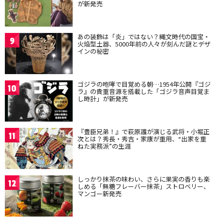
が新発売
あの装飾は「炎」ではない？縄文時代の国宝・
9
火焔型土器、5000年前の人々が刻んだ謎とデザ
インの秘密
ゴジラの咆哮で目覚める朝…1954年公開『ゴジ
10
ラ』の貴重音源を搭載した「ゴジラ音声目覚ま
し時計」が新発売
『豊臣兄弟！』で萩原護が演じる武将・小堀正
11
次とは？秀長・秀吉・家康が重用、“出家を重
ねた実務派”の生涯
しっかり抹茶の味わい、さらに果実の香りも楽
12
しめる「無糖フレーバー抹茶」ストロベリー、
マンゴー新発売