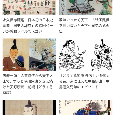
永久保存確定！日本初の日本史
夢はでっかく天下一！戦国乱世
事典「国史大辞典」の絵図ペー
を闘い抜いた天下七兄弟の武勇
ジが感動レベルでスゴい！
伝
忠義一筋！人質時代から天下人
【どうする家康 外伝】北条家か
まで、ずっと徳川家康を支え続
ら徳川家に仕えた中島盛直・中
けた天野康景・前編【どうする
島信久兄弟のエピソード
家康】