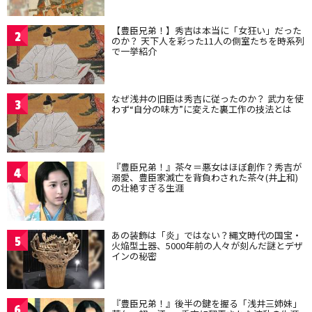
【豊臣兄弟！】秀吉は本当に「女狂い」だった
2
のか？ 天下人を彩った11人の側室たちを時系列
で一挙紹介
なぜ浅井の旧臣は秀吉に従ったのか？ 武力を使
3
わず“自分の味方”に変えた裏工作の技法とは
『豊臣兄弟！』茶々＝悪女はほぼ創作？秀吉が
4
溺愛、豊臣家滅亡を背負わされた茶々(井上和)
の壮絶すぎる生涯
あの装飾は「炎」ではない？縄文時代の国宝・
5
火焔型土器、5000年前の人々が刻んだ謎とデザ
インの秘密
『豊臣兄弟！』後半の鍵を握る「浅井三姉妹」
6