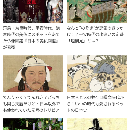
飛鳥・奈良時代、平安時代、鎌
なんと”のぞき”が恋愛のきっか
倉時代の美仏にスポットをあて
け！？平安時代の出逢いの定番
た仏像図鑑『日本の美仏図鑑』
「垣間見」とは？
が発売
てんりゃく？てんれき？どっち
日本人と犬の共存は縄文時代か
も同じ天暦だけど…日本以外で
ら！いつの時代も愛されるペッ
も使われていた元号のトリビア
トの日本史