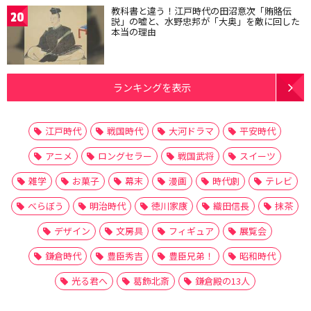
教科書と違う！江戸時代の田沼意次「賄賂伝
20
説」の嘘と、水野忠邦が「大奥」を敵に回した
本当の理由
ランキングを表示
江戸時代
戦国時代
大河ドラマ
平安時代
アニメ
ロングセラー
戦国武将
スイーツ
雑学
お菓子
幕末
漫画
時代劇
テレビ
べらぼう
明治時代
徳川家康
織田信長
抹茶
デザイン
文房具
フィギュア
展覧会
鎌倉時代
豊臣秀吉
豊臣兄弟！
昭和時代
光る君へ
葛飾北斎
鎌倉殿の13人