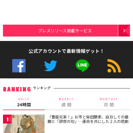
プレスリリース掲載サービス
公式アカウントで最新情報ゲット！
ランキング
RANKING
DAILY
WEEKLY
MONTHLY
24時間
週 間
月 間
『豊臣兄弟！』お市と柴田勝家、自刃しての最
1
期と「辞世の句」…運命を共にした２人の悲劇