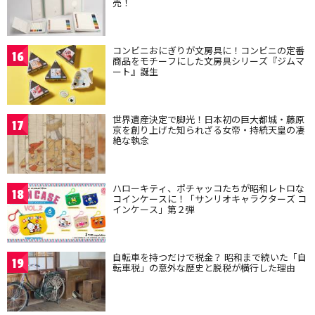
売！
コンビニおにぎりが文房具に！コンビニの定番
16
商品をモチーフにした文房具シリーズ『ジムマ
ート』誕生
世界遺産決定で脚光！日本初の巨大都城・藤原
17
京を創り上げた知られざる女帝・持統天皇の凄
絶な執念
ハローキティ、ポチャッコたちが昭和レトロな
18
コインケースに！「サンリオキャラクターズ コ
インケース」第２弾
自転車を持つだけで税金？ 昭和まで続いた「自
19
転車税」の意外な歴史と脱税が横行した理由