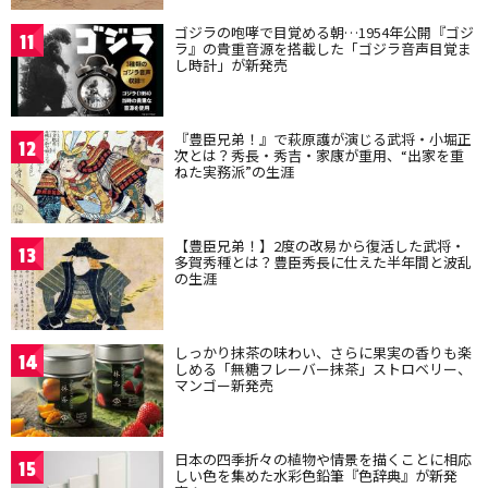
ゴジラの咆哮で目覚める朝…1954年公開『ゴジ
11
ラ』の貴重音源を搭載した「ゴジラ音声目覚ま
し時計」が新発売
『豊臣兄弟！』で萩原護が演じる武将・小堀正
12
次とは？秀長・秀吉・家康が重用、“出家を重
ねた実務派”の生涯
【豊臣兄弟！】2度の改易から復活した武将・
13
多賀秀種とは？豊臣秀長に仕えた半年間と波乱
の生涯
しっかり抹茶の味わい、さらに果実の香りも楽
14
しめる「無糖フレーバー抹茶」ストロベリー、
マンゴー新発売
日本の四季折々の植物や情景を描くことに相応
15
しい色を集めた水彩色鉛筆『色辞典』が新発