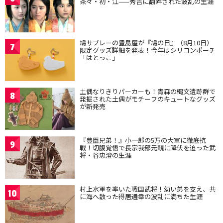
茶々・初・江——秀吉に翻弄された波乱の生涯
鳩サブレーの豊島屋が『鳩の日』（8月10日）
7
限定グッズ詳細を発表！今年はシリコンポーチ
「はとっこ」
土偶なりきりパーカーも！青森の縄文遺跡群で
8
発掘された土偶がモチーフのキュートなグッズ
が新発売
『豊臣兄弟！』小一郎の5万の大軍に徹底抗
9
戦！切腹覚悟で長宗我部元親に降伏を迫った武
将・谷忠澄の生涯
村上水軍を率いた戦国武将！幼い弟を支え、共
10
に海へ散った得居通幸の波乱に満ちた生涯