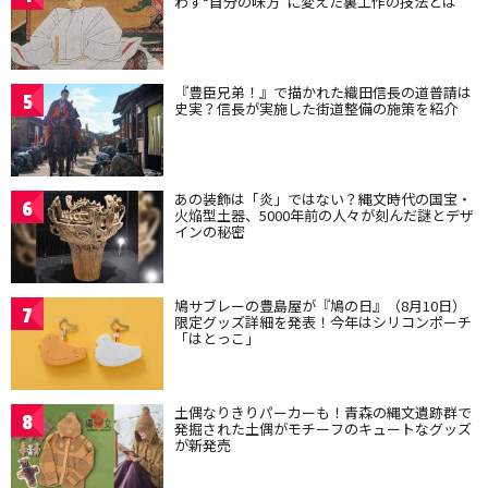
わず“自分の味方”に変えた裏工作の技法とは
『豊臣兄弟！』で描かれた織田信長の道普請は
5
史実？信長が実施した街道整備の施策を紹介
あの装飾は「炎」ではない？縄文時代の国宝・
6
火焔型土器、5000年前の人々が刻んだ謎とデザ
インの秘密
鳩サブレーの豊島屋が『鳩の日』（8月10日）
7
限定グッズ詳細を発表！今年はシリコンポーチ
「はとっこ」
土偶なりきりパーカーも！青森の縄文遺跡群で
8
発掘された土偶がモチーフのキュートなグッズ
が新発売