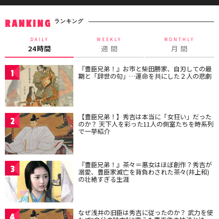
ランキング
RANKING
DAILY
WEEKLY
MONTHLY
24時間
週 間
月 間
『豊臣兄弟！』お市と柴田勝家、自刃しての最
1
期と「辞世の句」…運命を共にした２人の悲劇
【豊臣兄弟！】秀吉は本当に「女狂い」だった
2
のか？ 天下人を彩った11人の側室たちを時系列
で一挙紹介
『豊臣兄弟！』茶々＝悪女はほぼ創作？秀吉が
3
溺愛、豊臣家滅亡を背負わされた茶々(井上和)
の壮絶すぎる生涯
なぜ浅井の旧臣は秀吉に従ったのか？ 武力を使
4