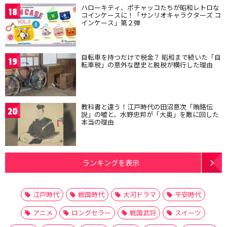
ハローキティ、ポチャッコたちが昭和レトロな
18
コインケースに！「サンリオキャラクターズ コ
インケース」第２弾
自転車を持つだけで税金？ 昭和まで続いた「自
19
転車税」の意外な歴史と脱税が横行した理由
教科書と違う！江戸時代の田沼意次「賄賂伝
20
説」の嘘と、水野忠邦が「大奥」を敵に回した
本当の理由
ランキングを表示
江戸時代
戦国時代
大河ドラマ
平安時代
アニメ
ロングセラー
戦国武将
スイーツ