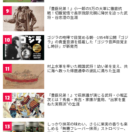
『豊臣兄弟！』小一郎の5万の大軍に徹底抗
9
戦！切腹覚悟で長宗我部元親に降伏を迫った武
将・谷忠澄の生涯
ゴジラの咆哮で目覚める朝…1954年公開『ゴジ
10
ラ』の貴重音源を搭載した「ゴジラ音声目覚ま
し時計」が新発売
村上水軍を率いた戦国武将！幼い弟を支え、共
11
に海へ散った得居通幸の波乱に満ちた生涯
『豊臣兄弟！』で萩原護が演じる武将・小堀正
12
次とは？秀長・秀吉・家康が重用、“出家を重
ねた実務派”の生涯
しっかり抹茶の味わい、さらに果実の香りも楽
13
しめる「無糖フレーバー抹茶」ストロベリー、