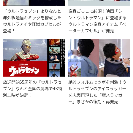
「ウルトラセブン」よりなんと
変身ごっこに必須！映画『シ
赤外線通信ギミックを搭載した
ン・ウルトラマン』に登場する
ウルトラアイや怪獣カプセルが
ウルトラマン変身アイテム「ベ
登場！
ーターカプセル」が発売
放送開始55周年の『ウルトラセ
絶妙フォルムでツボを刺激！ウ
ブン』なんと全国の劇場で4K特
ルトラセブンのアイスラッガー
別上映が決定！
を忠実再現した「癒スラッガ
ー」まさかの復刻・再発売