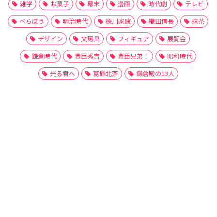
雑学
お菓子
幕末
漫画
時代劇
テレビ
べらぼう
明治時代
徳川家康
織田信長
抹茶
デザイン
文房具
フィギュア
展覧会
鎌倉時代
豊臣秀吉
豊臣兄弟！
昭和時代
光る君へ
葛飾北斎
鎌倉殿の13人