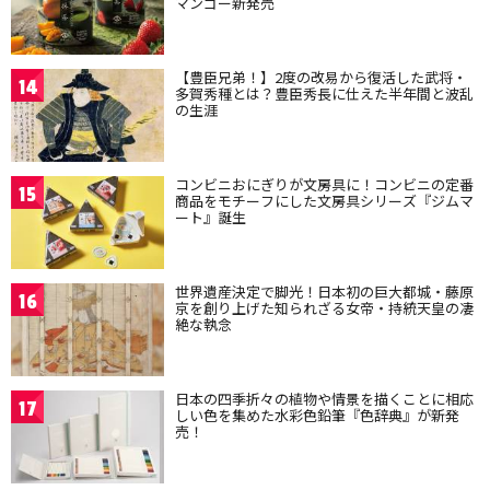
マンゴー新発売
【豊臣兄弟！】2度の改易から復活した武将・
14
多賀秀種とは？豊臣秀長に仕えた半年間と波乱
の生涯
コンビニおにぎりが文房具に！コンビニの定番
15
商品をモチーフにした文房具シリーズ『ジムマ
ート』誕生
世界遺産決定で脚光！日本初の巨大都城・藤原
16
京を創り上げた知られざる女帝・持統天皇の凄
絶な執念
日本の四季折々の植物や情景を描くことに相応
17
しい色を集めた水彩色鉛筆『色辞典』が新発
売！