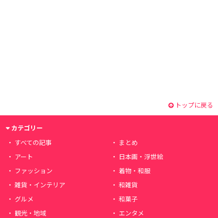
トップに戻る
カテゴリー
すべての記事
まとめ
アート
日本画・浮世絵
ファッション
着物・和服
雑貨・インテリア
和雑貨
グルメ
和菓子
観光・地域
エンタメ