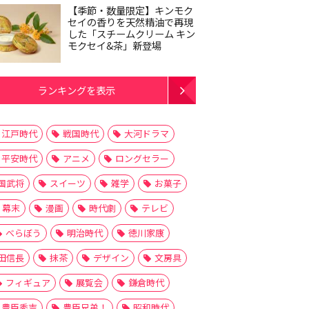
【季節・数量限定】キンモク
セイの香りを天然精油で再現
した「スチームクリーム キン
モクセイ&茶」新登場
ランキングを表示
江戸時代
戦国時代
大河ドラマ
平安時代
アニメ
ロングセラー
国武将
スイーツ
雑学
お菓子
幕末
漫画
時代劇
テレビ
べらぼう
明治時代
徳川家康
田信長
抹茶
デザイン
文房具
フィギュア
展覧会
鎌倉時代
豊臣秀吉
豊臣兄弟！
昭和時代