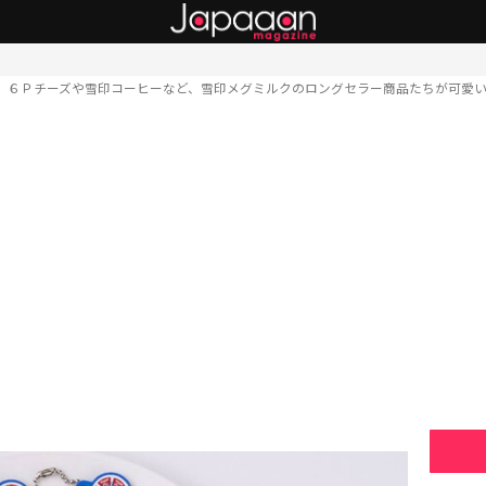
６Ｐチーズや雪印コーヒーなど、雪印メグミルクのロングセラー商品たちが可愛