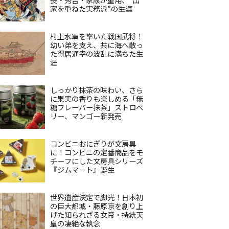
家を重ねた実務派”の生涯
村上水軍を率いた戦国武将！
幼い弟を支え、共に海へ散っ
た得居通幸の波乱に満ちた生
涯
しっかり抹茶の味わい、さら
に果実の香りも楽しめる「無
糖フレーバー抹茶」ストロベ
リー、マンゴー新発売
コンビニおにぎりが文房具
に！コンビニの定番商品をモ
チーフにした文房具シリーズ
『ジムマート』誕生
世界遺産決定で脚光！日本初
の巨大都城・藤原京を創り上
げた知られざる女帝・持統天
皇の凄絶な執念