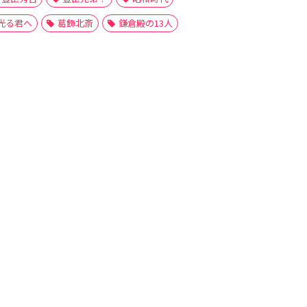
光る君へ
葛飾北斎
鎌倉殿の13人