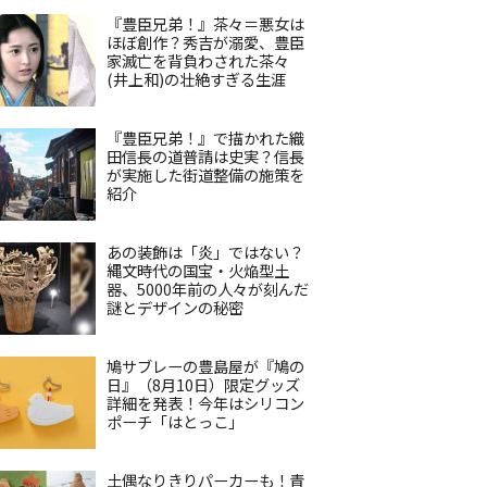
『豊臣兄弟！』茶々＝悪女は
ほぼ創作？秀吉が溺愛、豊臣
家滅亡を背負わされた茶々
(井上和)の壮絶すぎる生涯
『豊臣兄弟！』で描かれた織
田信長の道普請は史実？信長
が実施した街道整備の施策を
紹介
あの装飾は「炎」ではない？
縄文時代の国宝・火焔型土
器、5000年前の人々が刻んだ
謎とデザインの秘密
鳩サブレーの豊島屋が『鳩の
日』（8月10日）限定グッズ
詳細を発表！今年はシリコン
ポーチ「はとっこ」
土偶なりきりパーカーも！青