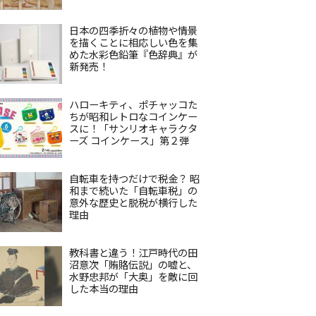
日本の四季折々の植物や情景
を描くことに相応しい色を集
めた水彩色鉛筆『色辞典』が
新発売！
ハローキティ、ポチャッコた
ちが昭和レトロなコインケー
スに！「サンリオキャラクタ
ーズ コインケース」第２弾
自転車を持つだけで税金？ 昭
和まで続いた「自転車税」の
意外な歴史と脱税が横行した
理由
教科書と違う！江戸時代の田
沼意次「賄賂伝説」の嘘と、
水野忠邦が「大奥」を敵に回
した本当の理由