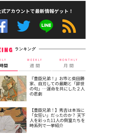
公式アカウントで最新情報ゲット！
ランキング
KING
ILY
WEEKLY
MONTHLY
4時間
週 間
月 間
『豊臣兄弟！』お市と柴田勝
家、自刃しての最期と「辞世
の句」…運命を共にした２人
の悲劇
【豊臣兄弟！】秀吉は本当に
「女狂い」だったのか？ 天下
人を彩った11人の側室たちを
時系列で一挙紹介