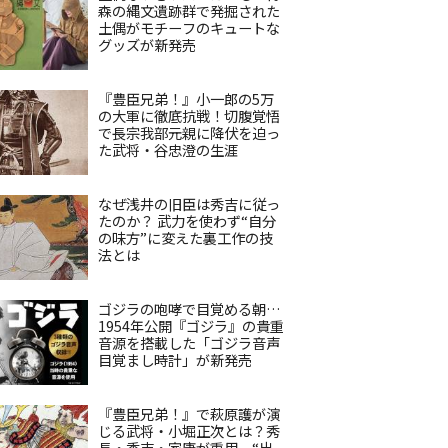
森の縄文遺跡群で発掘された
土偶がモチーフのキュートな
グッズが新発売
『豊臣兄弟！』小一郎の5万
の大軍に徹底抗戦！切腹覚悟
で長宗我部元親に降伏を迫っ
た武将・谷忠澄の生涯
なぜ浅井の旧臣は秀吉に従っ
たのか？ 武力を使わず“自分
の味方”に変えた裏工作の技
法とは
ゴジラの咆哮で目覚める朝…
1954年公開『ゴジラ』の貴重
音源を搭載した「ゴジラ音声
目覚まし時計」が新発売
『豊臣兄弟！』で萩原護が演
じる武将・小堀正次とは？秀
長・秀吉・家康が重用、“出