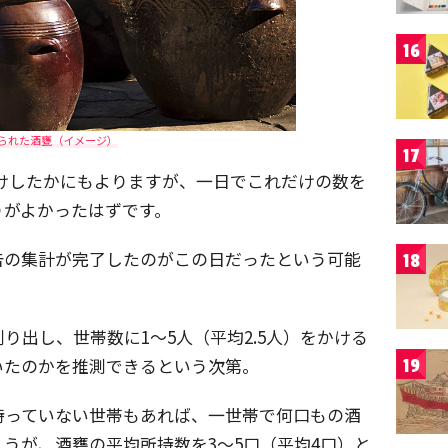
16
られた酒甕（イメージ）
17
けしたかにもよりますが、一日でこれだけの数を
りがよかったはずです。
告の集計が完了したのがこの日だったという可能
18
り出し、世帯数に1～5人（平均2.5人）をかける
いたのかを推測できるという次第。
19
持っていない世帯もあれば、一世帯で何口もの酒
うが、酒甕の平均所持数を3～5口（平均4口）と