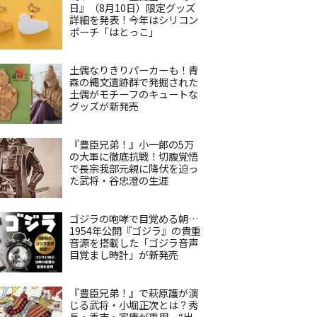
日』（8月10日）限定グッズ
詳細を発表！今年はシリコン
ポーチ「はとっこ」
土偶なりきりパーカーも！青
森の縄文遺跡群で発掘された
土偶がモチーフのキュートな
グッズが新発売
『豊臣兄弟！』小一郎の5万
の大軍に徹底抗戦！切腹覚悟
で長宗我部元親に降伏を迫っ
た武将・谷忠澄の生涯
ゴジラの咆哮で目覚める朝…
1954年公開『ゴジラ』の貴重
音源を搭載した「ゴジラ音声
目覚まし時計」が新発売
『豊臣兄弟！』で萩原護が演
じる武将・小堀正次とは？秀
長・秀吉・家康が重用、“出