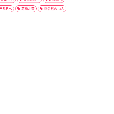
光る君へ
葛飾北斎
鎌倉殿の13人