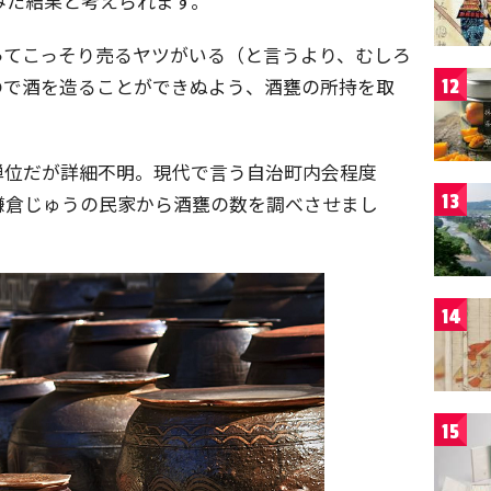
みた結果と考えられます。
ってこっそり売るヤツがいる（と言うより、むしろ
ので酒を造ることができぬよう、酒甕の所持を取
12
単位だが詳細不明。現代で言う自治町内会程度
13
鎌倉じゅうの民家から酒甕の数を調べさせまし
14
15