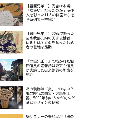
【豊臣兄弟！】秀吉は本当に
「女狂い」だったのか？ 天下
人を彩った11人の側室たちを
時系列で一挙紹介
【豊臣兄弟！】22歳で散った
長宗我部元親の天才後継者・
信親とは？武勇を奮った若武
者の壮絶な最期
『豊臣兄弟！』で描かれた織
田信長の道普請は史実？信長
が実施した街道整備の施策を
紹介
あの装飾は「炎」ではない？
縄文時代の国宝・火焔型土
器、5000年前の人々が刻んだ
謎とデザインの秘密
鳩サブレーの豊島屋が『鳩の