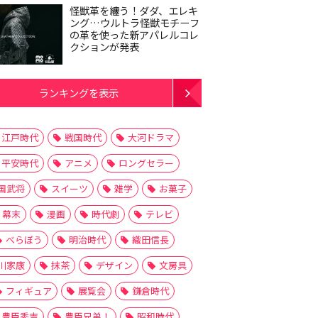
怪獣革を纏う！ダダ、エレキ
ング…ウルトラ怪獣モチーフ
の革を使った新アパレルコレ
クションが発表
ランキングを表示
江戸時代
戦国時代
大河ドラマ
平安時代
アニメ
ロングセラー
国武将
スイーツ
雑学
お菓子
幕末
漫画
時代劇
テレビ
べらぼう
明治時代
織田信長
川家康
抹茶
デザイン
文房具
フィギュア
展覧会
鎌倉時代
豊臣秀吉
豊臣兄弟！
昭和時代