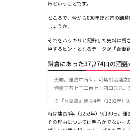
帯ということです。
ところで、今から800年ほど昔の
鎌倉
しょうか。
それをハッキリと記録した史料は残
算するヒントとなるデータが『
吾妻
鎌倉にあった37,274口の酒
天晴。鎌倉中所々。可禁制沽酒之
酒壷三万七千二百七十四口云云。
※『吾妻鏡』建長4年（1252年）9
時は建長4年（1252年）9月30日。
その理由については明らかでないも