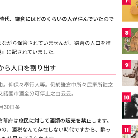
7
時代、鎌倉にはどのくらいの人が住んでいた
ので
8
念ながら保管されていませんが、鎌倉の人口を推
鏡
』に記されていました。
9
甕から人口を割り出す
由。仰保々奉行人等。仍於鎌倉中所々民家所註之
又諸國市酒全分可停止之由云云。
10
月30日条
鎌倉幕府は
庶民に対して酒類の販売を禁止
します。
のの、酒税なんて存在しない時代ですから、酔っ
11