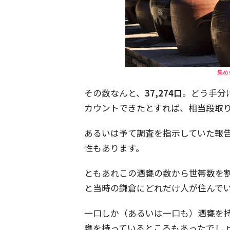
集め
その数なんと、
37,274口
。どう手分
カウントできたとすれば、相当段取
あるいは予て調査を指示していた報
性もあります。
ともあれこの酒甕の数から世帯数を割
と当時の鎌倉にどれだけ人が住んで
一口しか（あるいは一口も）酒甕を
甕を持っているところもあったでしょ