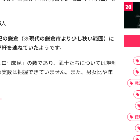
20
5人
世紀の鎌倉（※現代の鎌倉市より少し狭い範囲）に
帯が軒を連ねていた
ようです。
人口≒庶民」の数であり、武士たちについては規制
の実数は把握できていません。また、男女比や年
。
戦
！
徳