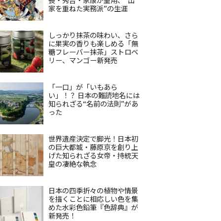
家を重ねた実務派”の生涯
しっかり抹茶の味わい、さら
に果実の香りも楽しめる「無
糖フレーバー抹茶」ストロベ
リー、マンゴー新発売
「一口」が「いもあら
い」！？ 日本の難読地名には
知られざる“名前の法則”があ
った
世界遺産決定で脚光！日本初
の巨大都城・藤原京を創り上
げた知られざる女帝・持統天
皇の凄絶な執念
日本の四季折々の植物や情景
を描くことに相応しい色を集
めた水彩色鉛筆『色辞典』が
新発売！