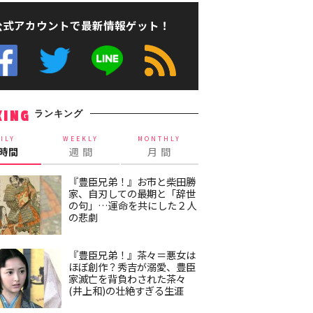
公式アカウントで最新情報ゲット！
ランキング
KING
ILY
WEEKLY
MONTHLY
4時間
週 間
月 間
『豊臣兄弟！』お市と柴田勝
家、自刃しての最期と「辞世
の句」…運命を共にした２人
の悲劇
『豊臣兄弟！』茶々＝悪女は
ほぼ創作？秀吉が溺愛、豊臣
家滅亡を背負わされた茶々
(井上和)の壮絶すぎる生涯