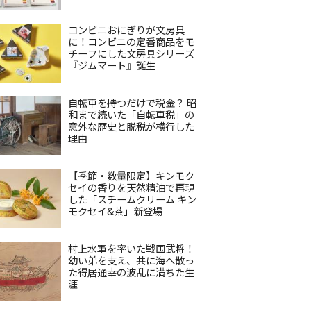
コンビニおにぎりが文房具
に！コンビニの定番商品をモ
チーフにした文房具シリーズ
『ジムマート』誕生
自転車を持つだけで税金？ 昭
和まで続いた「自転車税」の
意外な歴史と脱税が横行した
理由
【季節・数量限定】キンモク
セイの香りを天然精油で再現
した「スチームクリーム キン
モクセイ&茶」新登場
村上水軍を率いた戦国武将！
幼い弟を支え、共に海へ散っ
た得居通幸の波乱に満ちた生
涯