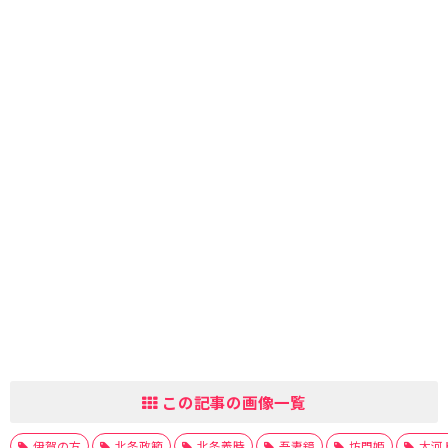
この記事の画像一覧
伊賀の方
北条政範
北条義時
吾妻鏡
坊門姫
大河