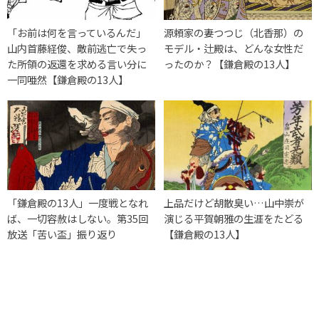
「お前は何を言っているんだ」
源頼家の妻つつじ（北香那）の
山内首藤経俊、敵前逃亡で失っ
モデル・辻殿は、どんな女性だ
た所領の返還を求める言い分に
ったのか？【鎌倉殿の13人】
一同唖然【鎌倉殿の13人】
「鎌倉殿の13人」一度戦となれ
上品だけど胡散臭い…山中崇が
ば、一切容赦はしない。第35回
演じる平賀朝雅の生涯をたどる
放送「苦い盃」振り返り
【鎌倉殿の13人】