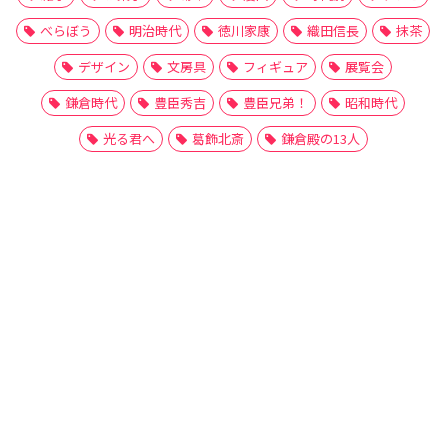
べらぼう
明治時代
徳川家康
織田信長
抹茶
デザイン
文房具
フィギュア
展覧会
鎌倉時代
豊臣秀吉
豊臣兄弟！
昭和時代
光る君へ
葛飾北斎
鎌倉殿の13人