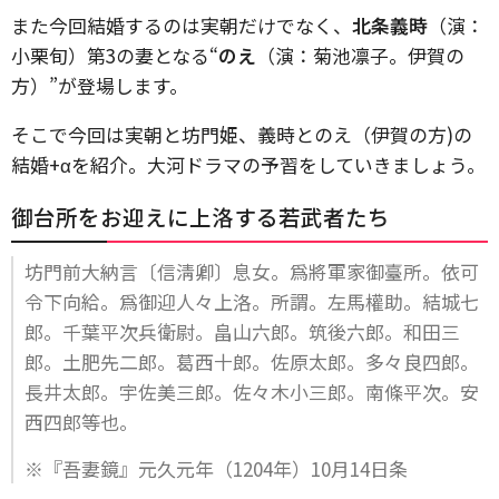
また今回結婚するのは実朝だけでなく、
北条義時
（演：
小栗旬）第3の妻となる“
のえ
（演：菊池凛子。伊賀の
方）”が登場します。
そこで今回は実朝と坊門姫、義時とのえ（伊賀の方)の
結婚+αを紹介。大河ドラマの予習をしていきましょう。
御台所をお迎えに上洛する若武者たち
坊門前大納言〔信淸卿〕息女。爲將軍家御臺所。依可
令下向給。爲御迎人々上洛。所謂。左馬權助。結城七
郎。千葉平次兵衛尉。畠山六郎。筑後六郎。和田三
郎。土肥先二郎。葛西十郎。佐原太郎。多々良四郎。
長井太郎。宇佐美三郎。佐々木小三郎。南條平次。安
西四郎等也。
※『吾妻鏡』元久元年（1204年）10月14日条