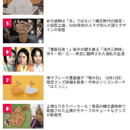
あの装飾は「炎」ではない？縄文時代の国宝・
5
火焔型土器、5000年前の人々が刻んだ謎とデザ
インの秘密
『豊臣兄弟！』後半の鍵を握る「浅井三姉妹」
6
茶々・初・江——秀吉に翻弄された波乱の生涯
鳩サブレーの豊島屋が『鳩の日』（8月10日）
7
限定グッズ詳細を発表！今年はシリコンポーチ
「はとっこ」
土偶なりきりパーカーも！青森の縄文遺跡群で
8
発掘された土偶がモチーフのキュートなグッズ
が新発売