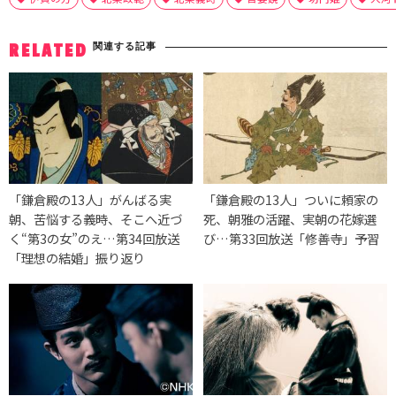
関連する記事
RELATED
「鎌倉殿の13人」がんばる実
「鎌倉殿の13人」ついに頼家の
朝、苦悩する義時、そこへ近づ
死、朝雅の活躍、実朝の花嫁選
く“第3の女”のえ…第34回放送
び…第33回放送「修善寺」予習
「理想の結婚」振り返り