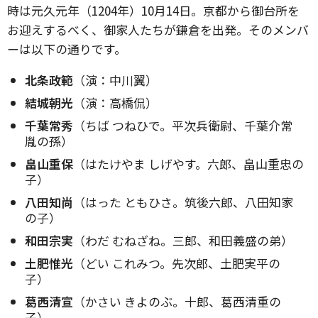
時は元久元年（1204年）10月14日。京都から御台所を
お迎えするべく、御家人たちが鎌倉を出発。そのメンバ
ーは以下の通りです。
北条政範
（演：中川翼）
結城朝光
（演：高橋侃）
千葉常秀
（ちば つねひで。平次兵衛尉、千葉介常
胤の孫）
畠山重保
（はたけやま しげやす。六郎、畠山重忠の
子）
八田知尚
（はった ともひさ。筑後六郎、八田知家
の子）
和田宗実
（わだ むねざね。三郎、和田義盛の弟）
土肥惟光
（どい これみつ。先次郎、土肥実平の
子）
葛西清宣
（かさい きよのぶ。十郎、葛西清重の
子）