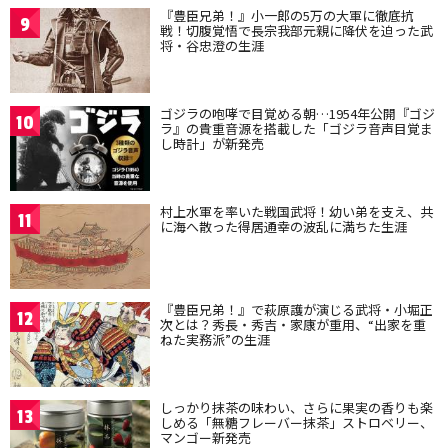
『豊臣兄弟！』小一郎の5万の大軍に徹底抗
9
戦！切腹覚悟で長宗我部元親に降伏を迫った武
将・谷忠澄の生涯
ゴジラの咆哮で目覚める朝…1954年公開『ゴジ
10
ラ』の貴重音源を搭載した「ゴジラ音声目覚ま
し時計」が新発売
村上水軍を率いた戦国武将！幼い弟を支え、共
11
に海へ散った得居通幸の波乱に満ちた生涯
『豊臣兄弟！』で萩原護が演じる武将・小堀正
12
次とは？秀長・秀吉・家康が重用、“出家を重
ねた実務派”の生涯
しっかり抹茶の味わい、さらに果実の香りも楽
13
しめる「無糖フレーバー抹茶」ストロベリー、
マンゴー新発売