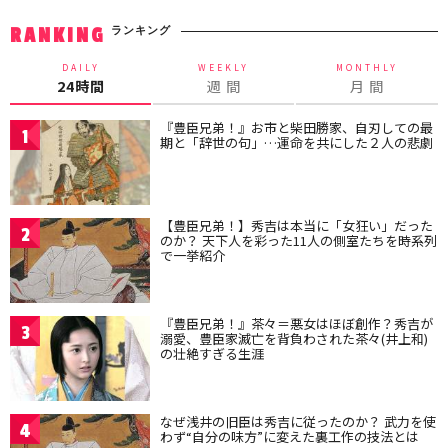
ランキング
RANKING
DAILY
WEEKLY
MONTHLY
24時間
週 間
月 間
『豊臣兄弟！』お市と柴田勝家、自刃しての最
1
期と「辞世の句」…運命を共にした２人の悲劇
【豊臣兄弟！】秀吉は本当に「女狂い」だった
2
のか？ 天下人を彩った11人の側室たちを時系列
で一挙紹介
『豊臣兄弟！』茶々＝悪女はほぼ創作？秀吉が
3
溺愛、豊臣家滅亡を背負わされた茶々(井上和)
の壮絶すぎる生涯
なぜ浅井の旧臣は秀吉に従ったのか？ 武力を使
4
わず“自分の味方”に変えた裏工作の技法とは