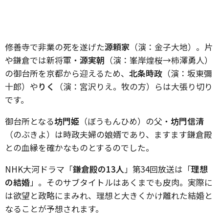
修善寺で非業の死を遂げた
源頼家
（演：金子大地）。片
や鎌倉では新将軍・
源実朝
（演：峯岸煌桜→柿澤勇人）
の御台所を京都から迎えるため、
北条時政
（演：坂東彌
十郎）や
りく
（演：宮沢りえ。牧の方）らは大張り切り
です。
御台所となる
坊門姫
（ぼうもんひめ）の父・
坊門信清
（のぶきよ）は時政夫婦の娘婿であり、ますます鎌倉殿
との血縁を確かなものとするのでした。
NHK大河ドラマ「
鎌倉殿の13人
」第34回放送は「
理想
の結婚
」。そのサブタイトルはあくまでも皮肉。実際に
は欲望と政略にまみれ、理想と大きくかけ離れた結婚と
なることが予想されます。