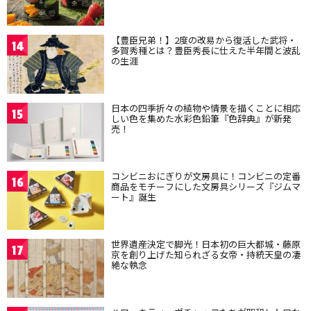
【豊臣兄弟！】2度の改易から復活した武将・
14
多賀秀種とは？豊臣秀長に仕えた半年間と波乱
の生涯
日本の四季折々の植物や情景を描くことに相応
15
しい色を集めた水彩色鉛筆『色辞典』が新発
売！
コンビニおにぎりが文房具に！コンビニの定番
16
商品をモチーフにした文房具シリーズ『ジムマ
ート』誕生
世界遺産決定で脚光！日本初の巨大都城・藤原
17
京を創り上げた知られざる女帝・持統天皇の凄
絶な執念