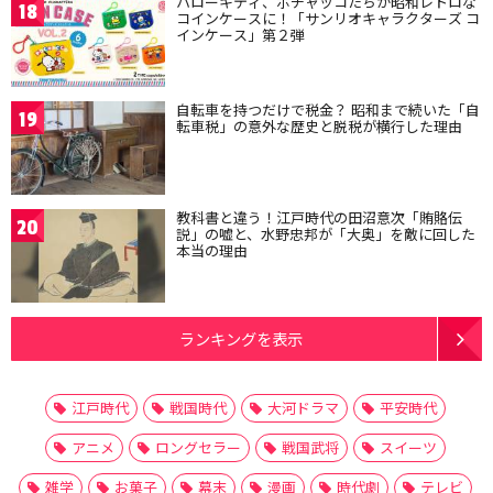
ハローキティ、ポチャッコたちが昭和レトロな
18
コインケースに！「サンリオキャラクターズ コ
インケース」第２弾
自転車を持つだけで税金？ 昭和まで続いた「自
19
転車税」の意外な歴史と脱税が横行した理由
教科書と違う！江戸時代の田沼意次「賄賂伝
20
説」の嘘と、水野忠邦が「大奥」を敵に回した
本当の理由
ランキングを表示
江戸時代
戦国時代
大河ドラマ
平安時代
アニメ
ロングセラー
戦国武将
スイーツ
雑学
お菓子
幕末
漫画
時代劇
テレビ