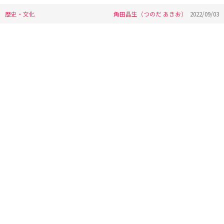
歴史・文化
角田晶生（つのだ あきお）
2022/09/03