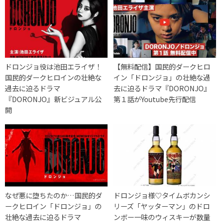
ドロンジョ役は池田エライザ！
【無料配信】国民的ダークヒロ
国民的ダークヒロインの壮絶な
イン「ドロンジョ」の壮絶な過
過去に迫るドラマ
去に迫るドラマ『DORONJO』
『DORONJO』新ビジュアル公
第１話がYoutube先行配信
開
なぜ悪に堕ちたのか…国民的ダ
ドロンジョ様♡タイムボカンシ
ークヒロイン「ドロンジョ」の
リーズ「ヤッターマン」のドロ
壮絶な過去に迫るドラマ
ンボー一味のウィスキーが数量