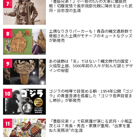
『豊臣兄弟！』小一郎の5万の大軍に徹底抗
7
戦！切腹覚悟で長宗我部元親に降伏を迫った武
将・谷忠澄の生涯
土偶なりきりパーカーも！青森の縄文遺跡群で
8
発掘された土偶がモチーフのキュートなグッズ
が新発売
あの装飾は「炎」ではない？縄文時代の国宝・
9
火焔型土器、5000年前の人々が刻んだ謎とデザ
インの秘密
ゴジラの咆哮で目覚める朝…1954年公開『ゴジ
10
ラ』の貴重音源を搭載した「ゴジラ音声目覚ま
し時計」が新発売
『豊臣兄弟！』で萩原護が演じる武将・小堀正
11
次とは？秀長・秀吉・家康が重用、“出家を重
ねた実務派”の生涯