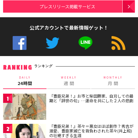
プレスリリース掲載サービス
公式アカウントで最新情報ゲット！
ランキング
RANKING
DAILY
WEEKLY
MONTHLY
24時間
週 間
月 間
『豊臣兄弟！』お市と柴田勝家、自刃しての最
1
期と「辞世の句」…運命を共にした２人の悲劇
『豊臣兄弟！』茶々＝悪女はほぼ創作？秀吉が
2
溺愛、豊臣家滅亡を背負わされた茶々(井上和)
の壮絶すぎる生涯