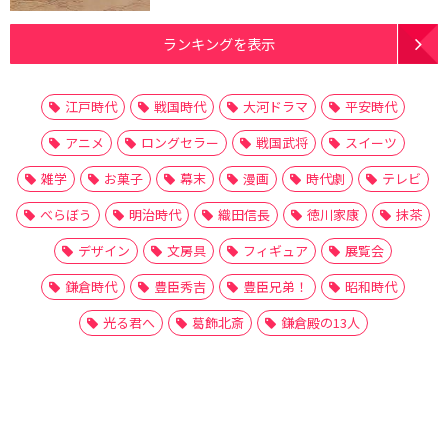
ランキングを表示
江戸時代
戦国時代
大河ドラマ
平安時代
アニメ
ロングセラー
戦国武将
スイーツ
雑学
お菓子
幕末
漫画
時代劇
テレビ
べらぼう
明治時代
織田信長
徳川家康
抹茶
デザイン
文房具
フィギュア
展覧会
鎌倉時代
豊臣秀吉
豊臣兄弟！
昭和時代
光る君へ
葛飾北斎
鎌倉殿の13人