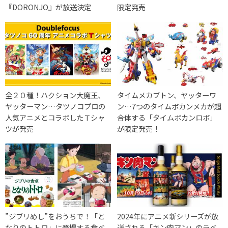
『DORONJO』が放送決定
限定発売
全２０種！ハクション大魔王、
タイムメカブトン、ヤッターワ
ヤッターマン…タツノコプロの
ン…7つのタイムボカンメカが超
人気アニメとコラボしたＴシャ
合体する「タイムボカンロボ」
ツが発売
が限定発売！
”ジブリめし”をおうちで！「と
2024年にアニメ新シリーズが放
なりのトトロ」に登場する食べ
送される「キン肉マン」のラベ