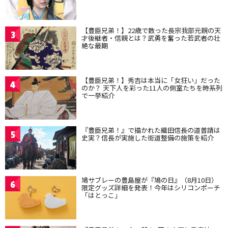
【豊臣兄弟！】22歳で散った長宗我部元親の天
3
才後継者・信親とは？武勇を奮った若武者の壮
絶な最期
【豊臣兄弟！】秀吉は本当に「女狂い」だった
4
のか？ 天下人を彩った11人の側室たちを時系列
で一挙紹介
『豊臣兄弟！』で描かれた織田信長の道普請は
5
史実？信長が実施した街道整備の施策を紹介
鳩サブレーの豊島屋が『鳩の日』（8月10日）
6
限定グッズ詳細を発表！今年はシリコンポーチ
「はとっこ」