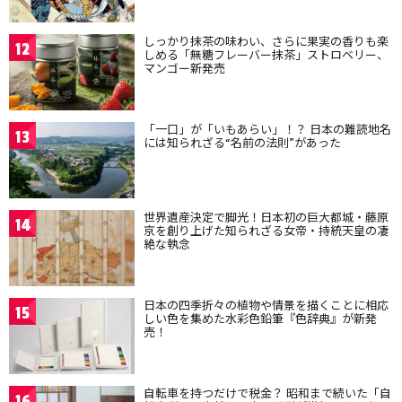
しっかり抹茶の味わい、さらに果実の香りも楽
12
しめる「無糖フレーバー抹茶」ストロベリー、
マンゴー新発売
「一口」が「いもあらい」！？ 日本の難読地名
13
には知られざる“名前の法則”があった
世界遺産決定で脚光！日本初の巨大都城・藤原
14
京を創り上げた知られざる女帝・持統天皇の凄
絶な執念
日本の四季折々の植物や情景を描くことに相応
15
しい色を集めた水彩色鉛筆『色辞典』が新発
売！
自転車を持つだけで税金？ 昭和まで続いた「自
16