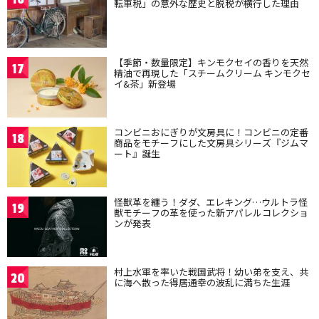
転車税」の意外な歴史と脱税が横行した理由
【季節・数量限定】キンモクセイの香りを天然
17
精油で再現した「スチームクリーム キンモクセ
イ&茶」新登場
コンビニおにぎりが文房具に！コンビニの定番
18
商品をモチーフにした文房具シリーズ『ジムマ
ート』誕生
怪獣革を纏う！ダダ、エレキング…ウルトラ怪
19
獣モチーフの革を使った新アパレルコレクショ
ンが発表
村上水軍を率いた戦国武将！幼い弟を支え、共
20
に海へ散った得居通幸の波乱に満ちた生涯