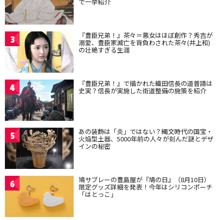
で一挙紹介
『豊臣兄弟！』茶々＝悪女はほぼ創作？秀吉が
3
溺愛、豊臣家滅亡を背負わされた茶々(井上和)
の壮絶すぎる生涯
『豊臣兄弟！』で描かれた織田信長の道普請は
4
史実？信長が実施した街道整備の施策を紹介
あの装飾は「炎」ではない？縄文時代の国宝・
5
火焔型土器、5000年前の人々が刻んだ謎とデザ
インの秘密
鳩サブレーの豊島屋が『鳩の日』（8月10日）
6
限定グッズ詳細を発表！今年はシリコンポーチ
「はとっこ」