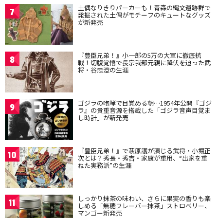
土偶なりきりパーカーも！青森の縄文遺跡群で
7
発掘された土偶がモチーフのキュートなグッズ
が新発売
『豊臣兄弟！』小一郎の5万の大軍に徹底抗
8
戦！切腹覚悟で長宗我部元親に降伏を迫った武
将・谷忠澄の生涯
ゴジラの咆哮で目覚める朝…1954年公開『ゴジ
9
ラ』の貴重音源を搭載した「ゴジラ音声目覚ま
し時計」が新発売
『豊臣兄弟！』で萩原護が演じる武将・小堀正
10
次とは？秀長・秀吉・家康が重用、“出家を重
ねた実務派”の生涯
しっかり抹茶の味わい、さらに果実の香りも楽
11
しめる「無糖フレーバー抹茶」ストロベリー、
マンゴー新発売