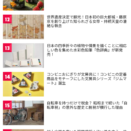
世界遺産決定で脚光！日本初の巨大都城・藤原
12
京を創り上げた知られざる女帝・持統天皇の凄
絶な執念
日本の四季折々の植物や情景を描くことに相応
13
しい色を集めた水彩色鉛筆『色辞典』が新発
売！
コンビニおにぎりが文房具に！コンビニの定番
14
商品をモチーフにした文房具シリーズ『ジムマ
ート』誕生
自転車を持つだけで税金？ 昭和まで続いた「自
15
転車税」の意外な歴史と脱税が横行した理由