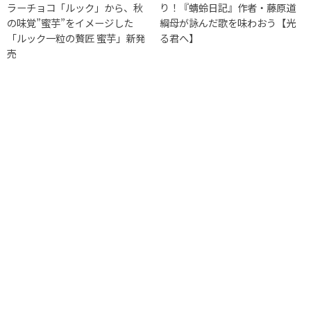
ラーチョコ「ルック」から、秋
り！『蜻蛉日記』作者・藤原道
の味覚”蜜芋”をイメージした
綱母が詠んだ歌を味わおう【光
「ルック一粒の贅匠 蜜芋」新発
る君へ】
売