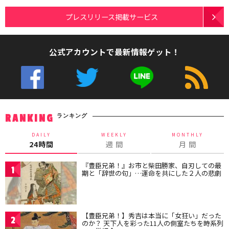
プレスリリース掲載サービス
公式アカウントで最新情報ゲット！
ランキング
RANKING
DAILY
WEEKLY
MONTHLY
24時間
週 間
月 間
『豊臣兄弟！』お市と柴田勝家、自刃しての最
1
期と「辞世の句」…運命を共にした２人の悲劇
【豊臣兄弟！】秀吉は本当に「女狂い」だった
2
のか？ 天下人を彩った11人の側室たちを時系列