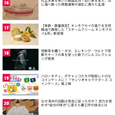
村上水軍を率いた戦国武将！幼い弟を支え、共
16
に海へ散った得居通幸の波乱に満ちた生涯
【季節・数量限定】キンモクセイの香りを天然
17
精油で再現した「スチームクリーム キンモクセ
イ&茶」新登場
怪獣革を纏う！ダダ、エレキング…ウルトラ怪
18
獣モチーフの革を使った新アパレルコレクショ
ンが発表
ハローキティ、ポチャッコたちが昭和レトロな
19
コインケースに！「サンリオキャラクターズ コ
インケース」第２弾
なぜ浅井の旧臣は秀吉に従ったのか？ 武力を使
20
わず“自分の味方”に変えた裏工作の技法とは