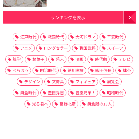
ランキングを表示
江戸時代
戦国時代
大河ドラマ
平安時代
アニメ
ロングセラー
戦国武将
スイーツ
雑学
お菓子
幕末
漫画
時代劇
テレビ
べらぼう
明治時代
徳川家康
織田信長
抹茶
デザイン
文房具
フィギュア
展覧会
鎌倉時代
豊臣秀吉
豊臣兄弟！
昭和時代
光る君へ
葛飾北斎
鎌倉殿の13人