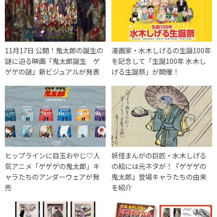
11月17日 公開！鬼太郎の誕生の
漫画家・水木しげるの生誕100年
謎に迫る映画『鬼太郎誕生 ゲ
を記念して「生誕100年 水木し
ゲゲの謎』新ビジュアルが発表
げる生誕祭」が開催！
ヒップラインに目玉おやじ♡人
妖怪まんがの巨匠・水木しげる
気アニメ「ゲゲゲの鬼太郎」キ
の絵には元ネタが！『ゲゲゲの
ャラたちのアンダーウェアが発
鬼太郎』登場キャラたちの由来
売
を紹介