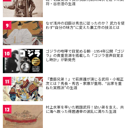
将・谷忠澄の生涯
なぜ浅井の旧臣は秀吉に従ったのか？ 武力を使
9
わず“自分の味方”に変えた裏工作の技法とは
ゴジラの咆哮で目覚める朝…1954年公開『ゴジ
10
ラ』の貴重音源を搭載した「ゴジラ音声目覚ま
し時計」が新発売
『豊臣兄弟！』で萩原護が演じる武将・小堀正
11
次とは？秀長・秀吉・家康が重用、“出家を重
ねた実務派”の生涯
村上水軍を率いた戦国武将！幼い弟を支え、共
12
に海へ散った得居通幸の波乱に満ちた生涯