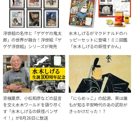
浮世絵の名作と「ゲゲゲの鬼太
水木しげるがマクドナルドのハ
郎」の世界が融合！浮世絵『ゲ
ッピーセットに登場！ミニ図鑑
ゲゲ浮世絵』シリーズが発売
「水木しげるの妖怪ずかん」
京極夏彦、小松和彦などの証言
「にらめっこ」の起源、実は誰
を交え水木ワールドを語り尽く
もが知る平安時代のあの武将が
す「水木しげるの妖怪バンザ
きっかけだった！？
イ！」が8月26日に放送