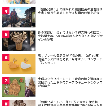
『豊臣兄弟！』で描かれた織田信長の道普請は
4
史実？信長が実施した街道整備の施策を紹介
あの装飾は「炎」ではない？縄文時代の国宝・
5
火焔型土器、5000年前の人々が刻んだ謎とデザ
インの秘密
鳩サブレーの豊島屋が『鳩の日』（8月10日）
6
限定グッズ詳細を発表！今年はシリコンポーチ
「はとっこ」
土偶なりきりパーカーも！青森の縄文遺跡群で
7
発掘された土偶がモチーフのキュートなグッズ
が新発売
『豊臣兄弟！』小一郎の5万の大軍に徹底抗
8
戦！切腹覚悟で長宗我部元親に降伏を迫った武