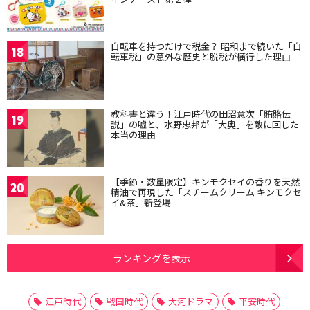
自転車を持つだけで税金？ 昭和まで続いた「自
18
転車税」の意外な歴史と脱税が横行した理由
教科書と違う！江戸時代の田沼意次「賄賂伝
19
説」の嘘と、水野忠邦が「大奥」を敵に回した
本当の理由
【季節・数量限定】キンモクセイの香りを天然
20
精油で再現した「スチームクリーム キンモクセ
イ&茶」新登場
ランキングを表示
江戸時代
戦国時代
大河ドラマ
平安時代