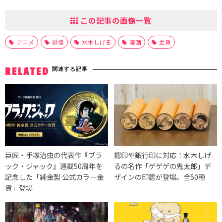
この記事の画像一覧
アニメ
妖怪
水木しげる
漫画
金貨
関連する記事
RELATED
巨匠・手塚治虫の代表作『ブラ
認印や銀行印に対応！水木しげ
ック・ジャック』連載50周年を
るの名作「ゲゲゲの鬼太郎」デ
記念した「純金製 公式カラー金
ザインの印鑑が登場。全50種
貨」登場