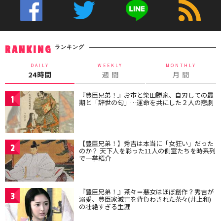
ランキング
RANKING
DAILY
WEEKLY
MONTHLY
24時間
週 間
月 間
『豊臣兄弟！』お市と柴田勝家、自刃しての最
1
期と「辞世の句」…運命を共にした２人の悲劇
【豊臣兄弟！】秀吉は本当に「女狂い」だった
2
のか？ 天下人を彩った11人の側室たちを時系列
で一挙紹介
『豊臣兄弟！』茶々＝悪女はほぼ創作？秀吉が
3
溺愛、豊臣家滅亡を背負わされた茶々(井上和)
の壮絶すぎる生涯