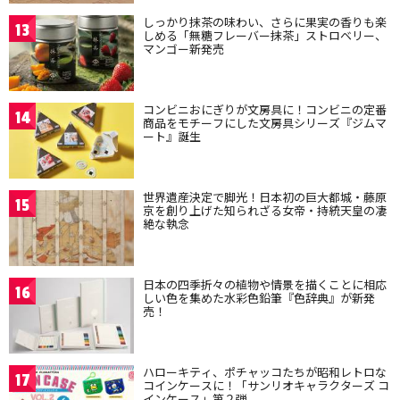
しっかり抹茶の味わい、さらに果実の香りも楽
13
しめる「無糖フレーバー抹茶」ストロベリー、
マンゴー新発売
コンビニおにぎりが文房具に！コンビニの定番
14
商品をモチーフにした文房具シリーズ『ジムマ
ート』誕生
世界遺産決定で脚光！日本初の巨大都城・藤原
15
京を創り上げた知られざる女帝・持統天皇の凄
絶な執念
日本の四季折々の植物や情景を描くことに相応
16
しい色を集めた水彩色鉛筆『色辞典』が新発
売！
ハローキティ、ポチャッコたちが昭和レトロな
17
コインケースに！「サンリオキャラクターズ コ
インケース」第２弾