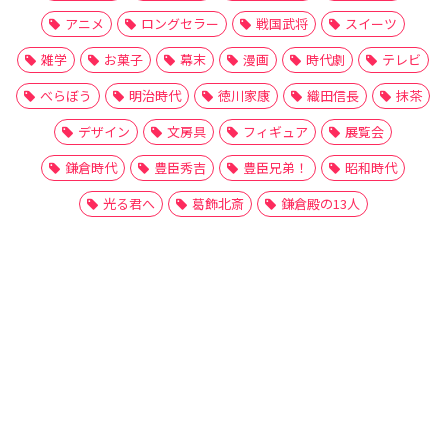
アニメ
ロングセラー
戦国武将
スイーツ
雑学
お菓子
幕末
漫画
時代劇
テレビ
べらぼう
明治時代
徳川家康
織田信長
抹茶
デザイン
文房具
フィギュア
展覧会
鎌倉時代
豊臣秀吉
豊臣兄弟！
昭和時代
光る君へ
葛飾北斎
鎌倉殿の13人