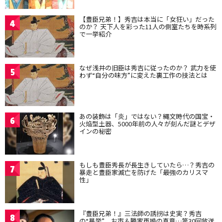
【豊臣兄弟！】秀吉は本当に「女狂い」だった
4
のか？ 天下人を彩った11人の側室たちを時系列
で一挙紹介
なぜ浅井の旧臣は秀吉に従ったのか？ 武力を使
5
わず“自分の味方”に変えた裏工作の技法とは
あの装飾は「炎」ではない？縄文時代の国宝・
6
火焔型土器、5000年前の人々が刻んだ謎とデザ
インの秘密
もしも豊臣秀長が長生きしていたら…？秀吉の
7
暴走と豊臣家滅亡を防げた「最強のカリスマ
性」
『豊臣兄弟！』三法師の誘拐は史実？秀吉
8
の“暴挙”、お市＆勝家再婚の真意…第30回放送