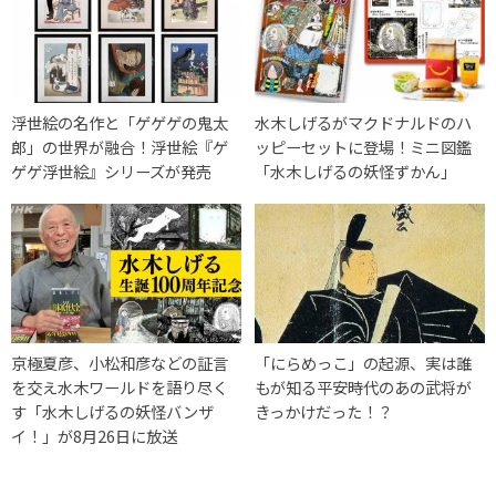
浮世絵の名作と「ゲゲゲの鬼太
水木しげるがマクドナルドのハ
郎」の世界が融合！浮世絵『ゲ
ッピーセットに登場！ミニ図鑑
ゲゲ浮世絵』シリーズが発売
「水木しげるの妖怪ずかん」
京極夏彦、小松和彦などの証言
「にらめっこ」の起源、実は誰
を交え水木ワールドを語り尽く
もが知る平安時代のあの武将が
す「水木しげるの妖怪バンザ
きっかけだった！？
イ！」が8月26日に放送