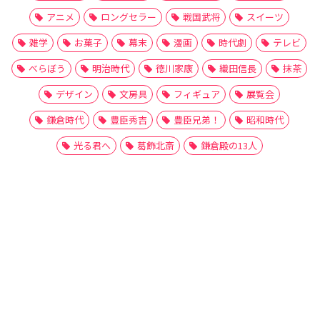
アニメ
ロングセラー
戦国武将
スイーツ
雑学
お菓子
幕末
漫画
時代劇
テレビ
べらぼう
明治時代
徳川家康
織田信長
抹茶
デザイン
文房具
フィギュア
展覧会
鎌倉時代
豊臣秀吉
豊臣兄弟！
昭和時代
光る君へ
葛飾北斎
鎌倉殿の13人