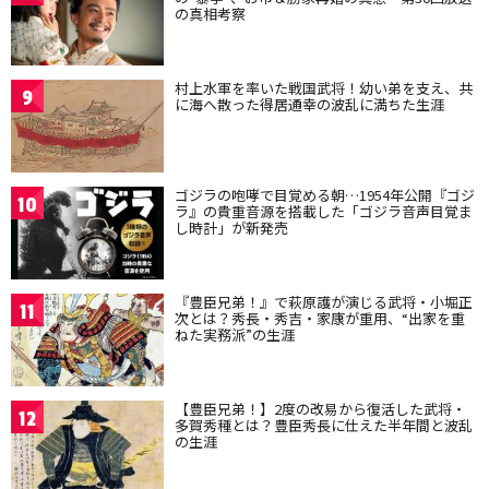
の真相考察
村上水軍を率いた戦国武将！幼い弟を支え、共
9
に海へ散った得居通幸の波乱に満ちた生涯
ゴジラの咆哮で目覚める朝…1954年公開『ゴジ
10
ラ』の貴重音源を搭載した「ゴジラ音声目覚ま
し時計」が新発売
『豊臣兄弟！』で萩原護が演じる武将・小堀正
11
次とは？秀長・秀吉・家康が重用、“出家を重
ねた実務派”の生涯
【豊臣兄弟！】2度の改易から復活した武将・
12
多賀秀種とは？豊臣秀長に仕えた半年間と波乱
の生涯