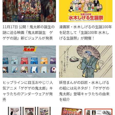
11月17日 公開！鬼太郎の誕生の
漫画家・水木しげるの生誕100年
謎に迫る映画『鬼太郎誕生 ゲ
を記念して「生誕100年 水木し
ゲゲの謎』新ビジュアルが発表
げる生誕祭」が開催！
ヒップラインに目玉おやじ♡人
妖怪まんがの巨匠・水木しげる
気アニメ「ゲゲゲの鬼太郎」キ
の絵には元ネタが！『ゲゲゲの
ャラたちのアンダーウェアが発
鬼太郎』登場キャラたちの由来
売
を紹介