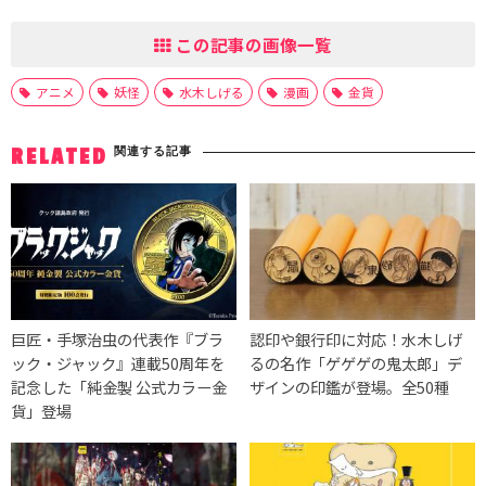
この記事の画像一覧
アニメ
妖怪
水木しげる
漫画
金貨
関連する記事
RELATED
巨匠・手塚治虫の代表作『ブラ
認印や銀行印に対応！水木しげ
ック・ジャック』連載50周年を
るの名作「ゲゲゲの鬼太郎」デ
記念した「純金製 公式カラー金
ザインの印鑑が登場。全50種
貨」登場