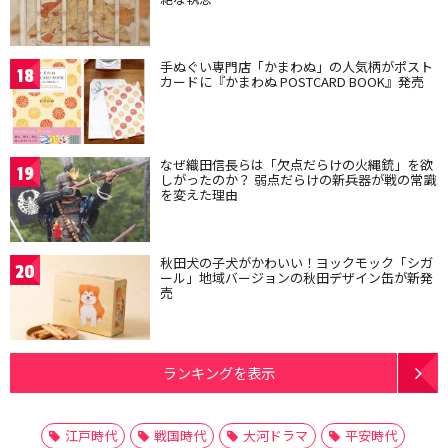
手ぬぐい専門店「かまわぬ」の人気柄がポスト
18
カードに『かまわぬ POSTCARD BOOK』発売
なぜ織田信長らは「欠点だらけの火縄銃」を欲
19
しがったのか？ 弱点だらけの新兵器が戦の常識
を変えた理由
秋田犬の子犬がかわいい！ヨックモック「シガ
20
ール」地域バージョンの秋田デザイン缶が新発
売
ランキングを表示
江戸時代
戦国時代
大河ドラマ
平安時代