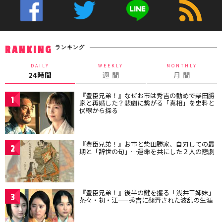
ランキング
RANKING
DAILY
WEEKLY
MONTHLY
24時間
週 間
月 間
『豊臣兄弟！』なぜお市は秀吉の勧めで柴田勝
1
家と再婚した？悲劇に繋がる「真相」を史料と
伏線から探る
『豊臣兄弟！』お市と柴田勝家、自刃しての最
2
期と「辞世の句」…運命を共にした２人の悲劇
『豊臣兄弟！』後半の鍵を握る「浅井三姉妹」
3
茶々・初・江——秀吉に翻弄された波乱の生涯