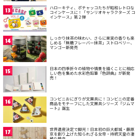
ハローキティ、ポチャッコたちが昭和レトロな
13
コインケースに！「サンリオキャラクターズ コ
インケース」第２弾
しっかり抹茶の味わい、さらに果実の香りも楽
14
しめる「無糖フレーバー抹茶」ストロベリー、
マンゴー新発売
日本の四季折々の植物や情景を描くことに相応
15
しい色を集めた水彩色鉛筆『色辞典』が新発
売！
コンビニおにぎりが文房具に！コンビニの定番
16
商品をモチーフにした文房具シリーズ『ジムマ
ート』誕生
世界遺産決定で脚光！日本初の巨大都城・藤原
17
京を創り上げた知られざる女帝・持統天皇の凄
絶な執念