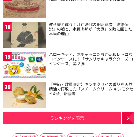
教科書と違う！江戸時代の田沼意次「賄賂伝
18
説」の嘘と、水野忠邦が「大奥」を敵に回した
本当の理由
ハローキティ、ポチャッコたちが昭和レトロな
19
コインケースに！「サンリオキャラクターズ コ
インケース」第２弾
【季節・数量限定】キンモクセイの香りを天然
20
精油で再現した「スチームクリーム キンモクセ
イ&茶」新登場
ランキングを表示