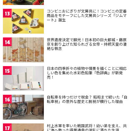
コンビニおにぎりが文房具に！コンビニの定番
13
商品をモチーフにした文房具シリーズ『ジムマ
ート』誕生
世界遺産決定で脚光！日本初の巨大都城・藤原
14
京を創り上げた知られざる女帝・持統天皇の凄
絶な執念
日本の四季折々の植物や情景を描くことに相応
15
しい色を集めた水彩色鉛筆『色辞典』が新発
売！
自転車を持つだけで税金？ 昭和まで続いた「自
16
転車税」の意外な歴史と脱税が横行した理由
村上水軍を率いた戦国武将！幼い弟を支え、共
17
に海へ散った得居通幸の波乱に満ちた生涯