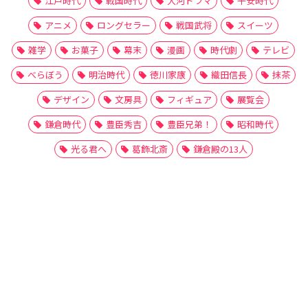
江戸時代
戦国時代
大河ドラマ
平安時代
アニメ
ロングセラー
戦国武将
スイーツ
雑学
お菓子
幕末
漫画
時代劇
テレビ
べらぼう
明治時代
徳川家康
織田信長
抹茶
デザイン
文房具
フィギュア
展覧会
鎌倉時代
豊臣秀吉
豊臣兄弟！
昭和時代
光る君へ
葛飾北斎
鎌倉殿の13人