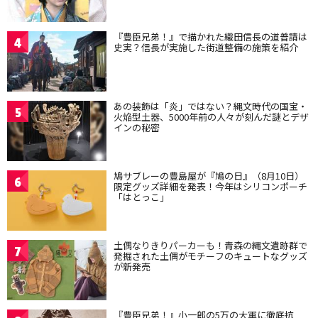
『豊臣兄弟！』で描かれた織田信長の道普請は
4
史実？信長が実施した街道整備の施策を紹介
あの装飾は「炎」ではない？縄文時代の国宝・
5
火焔型土器、5000年前の人々が刻んだ謎とデザ
インの秘密
鳩サブレーの豊島屋が『鳩の日』（8月10日）
6
限定グッズ詳細を発表！今年はシリコンポーチ
「はとっこ」
土偶なりきりパーカーも！青森の縄文遺跡群で
7
発掘された土偶がモチーフのキュートなグッズ
が新発売
『豊臣兄弟！』小一郎の5万の大軍に徹底抗