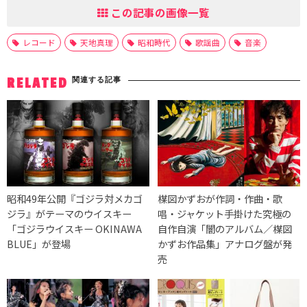
この記事の画像一覧
レコード
天地真理
昭和時代
歌謡曲
音楽
関連する記事
RELATED
昭和49年公開『ゴジラ対メカゴ
楳図かずおが作詞・作曲・歌
ジラ』がテーマのウイスキー
唱・ジャケット手掛けた究極の
「ゴジラウイスキー OKINAWA
自作自演「闇のアルバム／楳図
BLUE」が登場
かずお作品集」アナログ盤が発
売