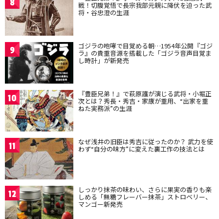
8
戦！切腹覚悟で長宗我部元親に降伏を迫った武
将・谷忠澄の生涯
ゴジラの咆哮で目覚める朝…1954年公開『ゴジ
9
ラ』の貴重音源を搭載した「ゴジラ音声目覚ま
し時計」が新発売
『豊臣兄弟！』で萩原護が演じる武将・小堀正
10
次とは？秀長・秀吉・家康が重用、“出家を重
ねた実務派”の生涯
なぜ浅井の旧臣は秀吉に従ったのか？ 武力を使
11
わず“自分の味方”に変えた裏工作の技法とは
しっかり抹茶の味わい、さらに果実の香りも楽
12
しめる「無糖フレーバー抹茶」ストロベリー、
マンゴー新発売