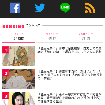
ランキング
RANKING
DAILY
WEEKLY
MONTHLY
24時間
週 間
月 間
『豊臣兄弟！』お市と柴田勝家、自刃しての最
1
期と「辞世の句」…運命を共にした２人の悲劇
【豊臣兄弟！】秀吉は本当に「女狂い」だった
2
のか？ 天下人を彩った11人の側室たちを時系列
で一挙紹介
『豊臣兄弟！』茶々＝悪女はほぼ創作？秀吉が
3
溺愛、豊臣家滅亡を背負わされた茶々(井上和)
の壮絶すぎる生涯