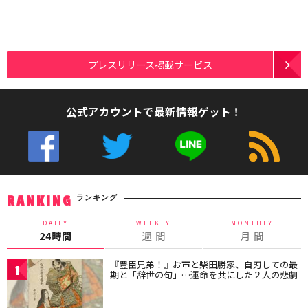
プレスリリース掲載サービス
公式アカウントで最新情報ゲット！
ランキング
RANKING
DAILY
WEEKLY
MONTHLY
24時間
週 間
月 間
『豊臣兄弟！』お市と柴田勝家、自刃しての最
1
期と「辞世の句」…運命を共にした２人の悲劇