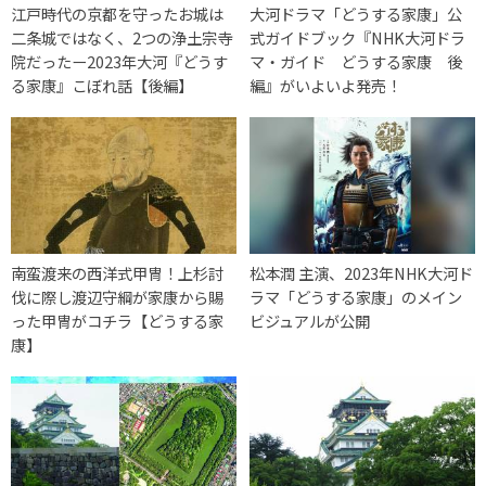
江戸時代の京都を守ったお城は
大河ドラマ「どうする家康」公
二条城ではなく、2つの浄土宗寺
式ガイドブック『NHK大河ドラ
院だったー2023年大河『どうす
マ・ガイド どうする家康 後
る家康』こぼれ話【後編】
編』がいよいよ発売！
南蛮渡来の西洋式甲冑！上杉討
松本潤 主演、2023年NHK大河ド
伐に際し渡辺守綱が家康から賜
ラマ「どうする家康」のメイン
った甲冑がコチラ【どうする家
ビジュアルが公開
康】