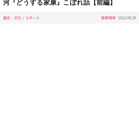
河『どうする家康』こぼれ話【前編】
歴史・文化
/
スポット
高野晃彰
2022/08/29