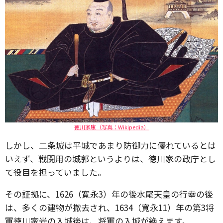
徳川家康（写真：Wikipedia）
しかし、二条城は平城であまり防御力に優れているとは
いえず、戦闘用の城郭というよりは、徳川家の政庁とし
て役目を担っていました。
その証拠に、1626（寛永3）年の後水尾天皇の行幸の後
は、多くの建物が撤去され、1634（寛永11）年の第3将
軍徳川家光の入城後は、将軍の入城が絶えます。