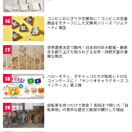
コンビニおにぎりが文房具に！コンビニの定番
16
商品をモチーフにした文房具シリーズ『ジムマ
ート』誕生
世界遺産決定で脚光！日本初の巨大都城・藤原
17
京を創り上げた知られざる女帝・持統天皇の凄
絶な執念
ハローキティ、ポチャッコたちが昭和レトロな
18
コインケースに！「サンリオキャラクターズ コ
インケース」第２弾
自転車を持つだけで税金？ 昭和まで続いた「自
19
転車税」の意外な歴史と脱税が横行した理由