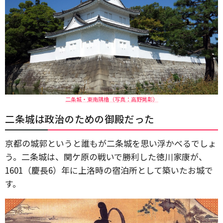
二条城・東南隅櫓（写真：高野晃彰）
二条城は政治のための御殿だった
京都の城郭というと誰もが二条城を思い浮かべるでしょ
う。二条城は、関ケ原の戦いで勝利した徳川家康が、
1601（慶長6）年に上洛時の宿泊所として築いたお城で
す。