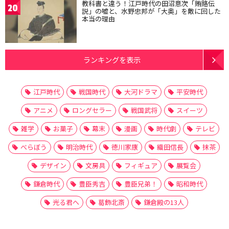
教科書と違う！江戸時代の田沼意次「賄賂伝
20
説」の嘘と、水野忠邦が「大奥」を敵に回した
本当の理由
ランキングを表示
江戸時代
戦国時代
大河ドラマ
平安時代
アニメ
ロングセラー
戦国武将
スイーツ
雑学
お菓子
幕末
漫画
時代劇
テレビ
べらぼう
明治時代
徳川家康
織田信長
抹茶
デザイン
文房具
フィギュア
展覧会
鎌倉時代
豊臣秀吉
豊臣兄弟！
昭和時代
光る君へ
葛飾北斎
鎌倉殿の13人