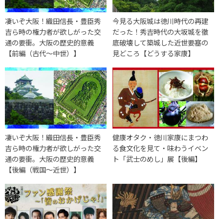
凄いぞ大阪！織田信長・豊臣秀
今見る大阪城は徳川時代の再建
吉ら時の権力者が欲しがった交
だった！秀吉時代の大坂城を徹
通の要衝。大阪の歴史的意義
底破壊して築城した近世要塞の
【前編（古代～中世）】
見どころ【どうする家康】
凄いぞ大阪！織田信長・豊臣秀
健康オタク・徳川家康にまつわ
吉ら時の権力者が欲しがった交
る食文化を見て・味わうイベン
通の要衝。大阪の歴史的意義
ト「武士のめし」展【後編】
【後編（戦国～近世）】