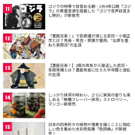
ゴジラの咆哮で目覚める朝…1954年公開『ゴジ
11
ラ』の貴重音源を搭載した「ゴジラ音声目覚ま
し時計」が新発売
『豊臣兄弟！』で萩原護が演じる武将・小堀正
12
次とは？秀長・秀吉・家康が重用、“出家を重
ねた実務派”の生涯
【豊臣兄弟！】2度の改易から復活した武将・
13
多賀秀種とは？豊臣秀長に仕えた半年間と波乱
の生涯
しっかり抹茶の味わい、さらに果実の香りも楽
14
しめる「無糖フレーバー抹茶」ストロベリー、
マンゴー新発売
日本の四季折々の植物や情景を描くことに相応
15
しい色を集めた水彩色鉛筆『色辞典』が新発
売！