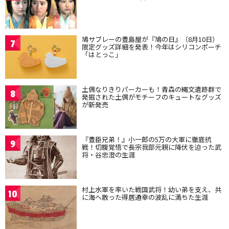
鳩サブレーの豊島屋が『鳩の日』（8月10日）
7
限定グッズ詳細を発表！今年はシリコンポーチ
「はとっこ」
土偶なりきりパーカーも！青森の縄文遺跡群で
8
発掘された土偶がモチーフのキュートなグッズ
が新発売
『豊臣兄弟！』小一郎の5万の大軍に徹底抗
9
戦！切腹覚悟で長宗我部元親に降伏を迫った武
将・谷忠澄の生涯
村上水軍を率いた戦国武将！幼い弟を支え、共
10
に海へ散った得居通幸の波乱に満ちた生涯