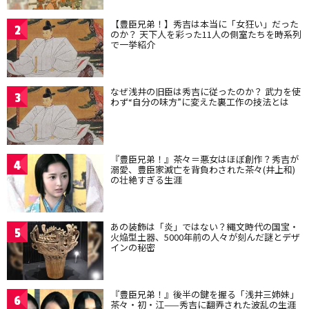
【豊臣兄弟！】秀吉は本当に「女狂い」だった
2
のか？ 天下人を彩った11人の側室たちを時系列
で一挙紹介
なぜ浅井の旧臣は秀吉に従ったのか？ 武力を使
3
わず“自分の味方”に変えた裏工作の技法とは
『豊臣兄弟！』茶々＝悪女はほぼ創作？秀吉が
4
溺愛、豊臣家滅亡を背負わされた茶々(井上和)
の壮絶すぎる生涯
あの装飾は「炎」ではない？縄文時代の国宝・
5
火焔型土器、5000年前の人々が刻んだ謎とデザ
インの秘密
『豊臣兄弟！』後半の鍵を握る「浅井三姉妹」
6
茶々・初・江——秀吉に翻弄された波乱の生涯