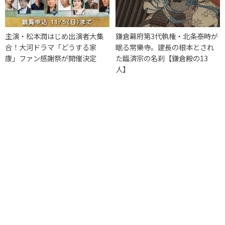
主演・松本潤はじめ出演者大集
鎌倉幕府第3代執権・北条泰時が
合！大河ドラマ「どうする家
眠る常樂寺。建長の根本とされ
康」ファン感謝祭が開催決定
た臨済宗の名刹【鎌倉殿の13
人】