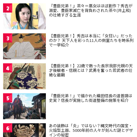
『豊臣兄弟！』茶々＝悪女はほぼ創作？秀吉が
2
溺愛、豊臣家滅亡を背負わされた茶々(井上和)
の壮絶すぎる生涯
【豊臣兄弟！】秀吉は本当に「女狂い」だった
3
のか？ 天下人を彩った11人の側室たちを時系列
で一挙紹介
【豊臣兄弟！】22歳で散った長宗我部元親の天
4
才後継者・信親とは？武勇を奮った若武者の壮
絶な最期
『豊臣兄弟！』で描かれた織田信長の道普請は
5
史実？信長が実施した街道整備の施策を紹介
あの装飾は「炎」ではない？縄文時代の国宝・
6
火焔型土器、5000年前の人々が刻んだ謎とデザ
インの秘密