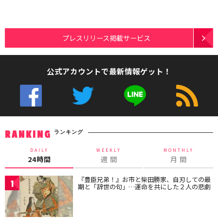
プレスリリース掲載サービス
公式アカウントで最新情報ゲット！
ランキング
RANKING
DAILY
WEEKLY
MONTHLY
24時間
週 間
月 間
『豊臣兄弟！』お市と柴田勝家、自刃しての最
1
期と「辞世の句」…運命を共にした２人の悲劇