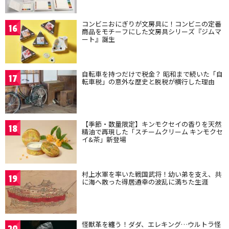
コンビニおにぎりが文房具に！コンビニの定番
16
商品をモチーフにした文房具シリーズ『ジムマ
ート』誕生
自転車を持つだけで税金？ 昭和まで続いた「自
17
転車税」の意外な歴史と脱税が横行した理由
【季節・数量限定】キンモクセイの香りを天然
18
精油で再現した「スチームクリーム キンモクセ
イ&茶」新登場
村上水軍を率いた戦国武将！幼い弟を支え、共
19
に海へ散った得居通幸の波乱に満ちた生涯
怪獣革を纏う！ダダ、エレキング…ウルトラ怪
20