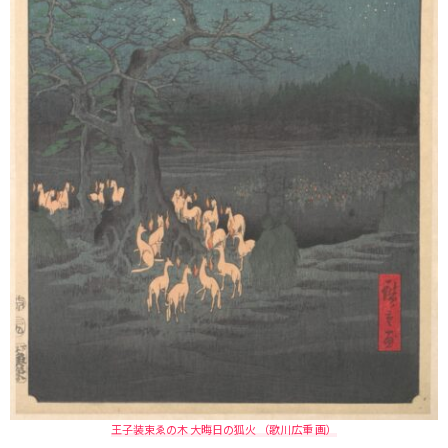
王子装束ゑの木 大晦日の狐火 （歌川広重 画）