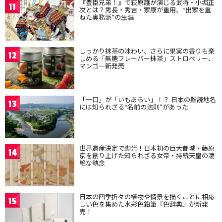
『豊臣兄弟！』で萩原護が演じる武将・小堀正
11
次とは？秀長・秀吉・家康が重用、“出家を重
ねた実務派”の生涯
しっかり抹茶の味わい、さらに果実の香りも楽
12
しめる「無糖フレーバー抹茶」ストロベリー、
マンゴー新発売
「一口」が「いもあらい」！？ 日本の難読地名
13
には知られざる“名前の法則”があった
世界遺産決定で脚光！日本初の巨大都城・藤原
14
京を創り上げた知られざる女帝・持統天皇の凄
絶な執念
日本の四季折々の植物や情景を描くことに相応
15
しい色を集めた水彩色鉛筆『色辞典』が新発
売！