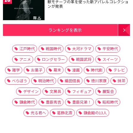
獣モチーフの革を使った新アパレルコレクショ
ンが発表
ランキングを表示
江戸時代
戦国時代
大河ドラマ
平安時代
アニメ
ロングセラー
戦国武将
スイーツ
雑学
お菓子
幕末
漫画
時代劇
テレビ
べらぼう
明治時代
織田信長
徳川家康
抹茶
デザイン
文房具
フィギュア
展覧会
鎌倉時代
豊臣秀吉
豊臣兄弟！
昭和時代
光る君へ
葛飾北斎
鎌倉殿の13人