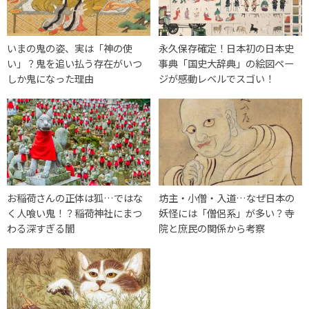
いまの鬼の姿、実は「神の使
永久保存確定！日本初の日本史
い」？鬼を追い払う存在がいつ
事典「国史大辞典」の絵図ペー
しか鬼になった理由
ジが感動レベルでスゴい！
お稲荷さんの正体は狐…ではな
坊主・小僧・入道…なぜ日本の
く人喰い鬼！？稲荷神社にまつ
妖怪には「僧侶系」が多い？寺
わる深すぎる闇
院と庶民の関係から考察