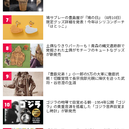
鳩サブレーの豊島屋が『鳩の日』（8月10日）
7
限定グッズ詳細を発表！今年はシリコンポーチ
「はとっこ」
土偶なりきりパーカーも！青森の縄文遺跡群で
8
発掘された土偶がモチーフのキュートなグッズ
が新発売
『豊臣兄弟！』小一郎の5万の大軍に徹底抗
9
戦！切腹覚悟で長宗我部元親に降伏を迫った武
将・谷忠澄の生涯
ゴジラの咆哮で目覚める朝…1954年公開『ゴジ
10
ラ』の貴重音源を搭載した「ゴジラ音声目覚ま
し時計」が新発売