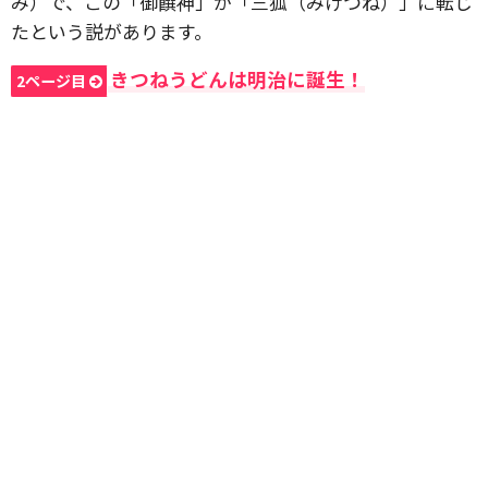
み）で、この「御饌神」が「三狐（みけつね）」に転じ
たという説があります。
きつねうどんは明治に誕生！
2ページ目