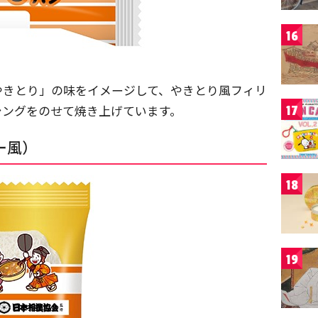
16
やきとり」の味をイメージして、やきとり風フィリ
シングをのせて焼き上げています。
17
ー風）
18
19