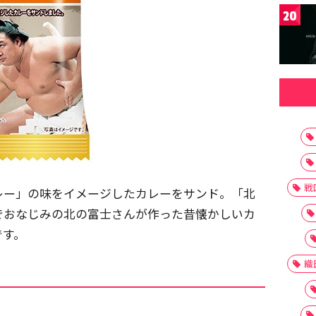
20
戦
レー」の味をイメージしたカレーをサンド。「北
でおなじみの北の富士さんが作った昔懐かしいカ
です。
織