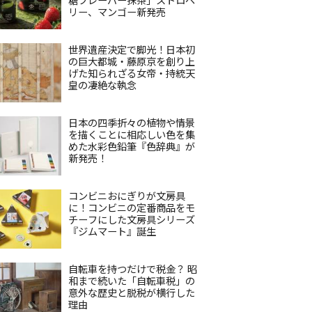
リー、マンゴー新発売
世界遺産決定で脚光！日本初
の巨大都城・藤原京を創り上
げた知られざる女帝・持統天
皇の凄絶な執念
日本の四季折々の植物や情景
を描くことに相応しい色を集
めた水彩色鉛筆『色辞典』が
新発売！
コンビニおにぎりが文房具
に！コンビニの定番商品をモ
チーフにした文房具シリーズ
『ジムマート』誕生
自転車を持つだけで税金？ 昭
和まで続いた「自転車税」の
意外な歴史と脱税が横行した
理由