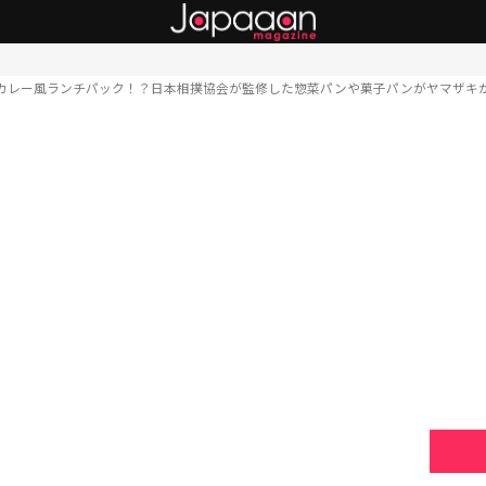
カレー風ランチパック！？日本相撲協会が監修した惣菜パンや菓子パンがヤマザキ