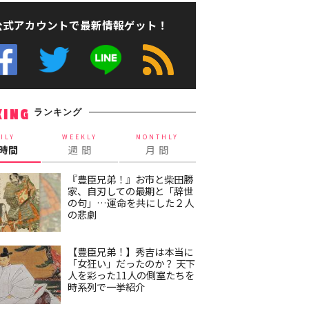
公式アカウントで最新情報ゲット！
ランキング
KING
ILY
WEEKLY
MONTHLY
4時間
週 間
月 間
『豊臣兄弟！』お市と柴田勝
家、自刃しての最期と「辞世
の句」…運命を共にした２人
の悲劇
【豊臣兄弟！】秀吉は本当に
「女狂い」だったのか？ 天下
人を彩った11人の側室たちを
時系列で一挙紹介