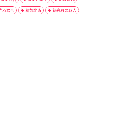
光る君へ
葛飾北斎
鎌倉殿の13人