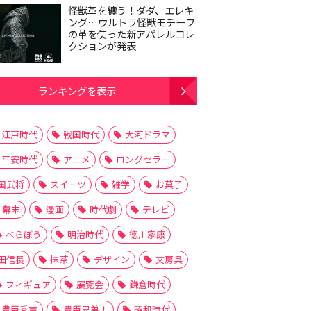
怪獣革を纏う！ダダ、エレキ
ング…ウルトラ怪獣モチーフ
の革を使った新アパレルコレ
クションが発表
ランキングを表示
江戸時代
戦国時代
大河ドラマ
平安時代
アニメ
ロングセラー
国武将
スイーツ
雑学
お菓子
幕末
漫画
時代劇
テレビ
べらぼう
明治時代
徳川家康
田信長
抹茶
デザイン
文房具
フィギュア
展覧会
鎌倉時代
豊臣秀吉
豊臣兄弟！
昭和時代