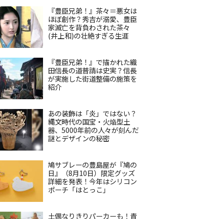
『豊臣兄弟！』茶々＝悪女は
ほぼ創作？秀吉が溺愛、豊臣
家滅亡を背負わされた茶々
(井上和)の壮絶すぎる生涯
『豊臣兄弟！』で描かれた織
田信長の道普請は史実？信長
が実施した街道整備の施策を
紹介
あの装飾は「炎」ではない？
縄文時代の国宝・火焔型土
器、5000年前の人々が刻んだ
謎とデザインの秘密
鳩サブレーの豊島屋が『鳩の
日』（8月10日）限定グッズ
詳細を発表！今年はシリコン
ポーチ「はとっこ」
土偶なりきりパーカーも！青