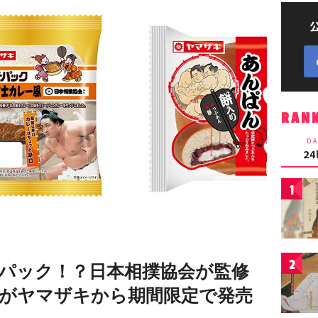
RAN
DA
2
1
2
パック！？日本相撲協会が監修
がヤマザキから期間限定で発売