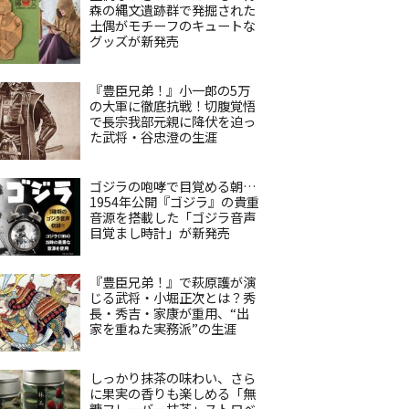
森の縄文遺跡群で発掘された
土偶がモチーフのキュートな
グッズが新発売
『豊臣兄弟！』小一郎の5万
の大軍に徹底抗戦！切腹覚悟
で長宗我部元親に降伏を迫っ
た武将・谷忠澄の生涯
ゴジラの咆哮で目覚める朝…
1954年公開『ゴジラ』の貴重
音源を搭載した「ゴジラ音声
目覚まし時計」が新発売
『豊臣兄弟！』で萩原護が演
じる武将・小堀正次とは？秀
長・秀吉・家康が重用、“出
家を重ねた実務派”の生涯
しっかり抹茶の味わい、さら
に果実の香りも楽しめる「無
糖フレーバー抹茶」ストロベ