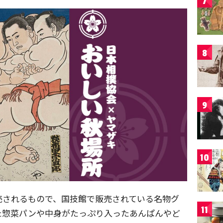
7
8
9
10
売されるもので、国技館で販売されている名物グ
11
た惣菜パンや中身がたっぷり入ったあんぱんやど