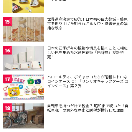
世界遺産決定で脚光！日本初の巨大都城・藤原
15
京を創り上げた知られざる女帝・持統天皇の凄
絶な執念
日本の四季折々の植物や情景を描くことに相応
16
しい色を集めた水彩色鉛筆『色辞典』が新発
売！
ハローキティ、ポチャッコたちが昭和レトロな
17
コインケースに！「サンリオキャラクターズ コ
インケース」第２弾
自転車を持つだけで税金？ 昭和まで続いた「自
18
転車税」の意外な歴史と脱税が横行した理由