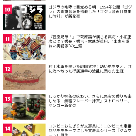
ゴジラの咆哮で目覚める朝…1954年公開『ゴジ
10
ラ』の貴重音源を搭載した「ゴジラ音声目覚ま
し時計」が新発売
『豊臣兄弟！』で萩原護が演じる武将・小堀正
11
次とは？秀長・秀吉・家康が重用、“出家を重
ねた実務派”の生涯
村上水軍を率いた戦国武将！幼い弟を支え、共
12
に海へ散った得居通幸の波乱に満ちた生涯
しっかり抹茶の味わい、さらに果実の香りも楽
13
しめる「無糖フレーバー抹茶」ストロベリー、
マンゴー新発売
コンビニおにぎりが文房具に！コンビニの定番
14
商品をモチーフにした文房具シリーズ『ジムマ
ート』誕生