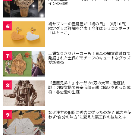
インの秘密
鳩サブレーの豊島屋が『鳩の日』（8月10日）
6
限定グッズ詳細を発表！今年はシリコンポーチ
「はとっこ」
土偶なりきりパーカーも！青森の縄文遺跡群で
7
発掘された土偶がモチーフのキュートなグッズ
が新発売
『豊臣兄弟！』小一郎の5万の大軍に徹底抗
8
戦！切腹覚悟で長宗我部元親に降伏を迫った武
将・谷忠澄の生涯
なぜ浅井の旧臣は秀吉に従ったのか？ 武力を使
9
わず“自分の味方”に変えた裏工作の技法とは