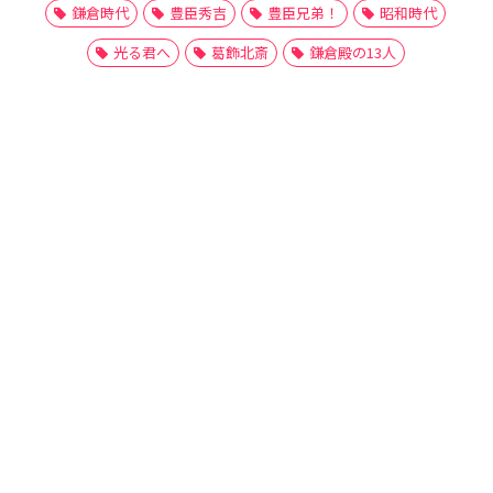
鎌倉時代
豊臣秀吉
豊臣兄弟！
昭和時代
光る君へ
葛飾北斎
鎌倉殿の13人