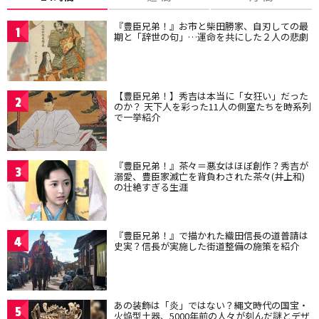
『豊臣兄弟！』お市と柴田勝家、自刃しての最
1
期と「辞世の句」…運命を共にした２人の悲劇
【豊臣兄弟！】秀吉は本当に「女狂い」だった
2
のか？ 天下人を彩った11人の側室たちを時系列
で一挙紹介
『豊臣兄弟！』茶々＝悪女はほぼ創作？秀吉が
3
溺愛、豊臣家滅亡を背負わされた茶々(井上和)
の壮絶すぎる生涯
『豊臣兄弟！』で描かれた織田信長の道普請は
4
史実？信長が実施した街道整備の施策を紹介
あの装飾は「炎」ではない？縄文時代の国宝・
5
火焔型土器、5000年前の人々が刻んだ謎とデザ