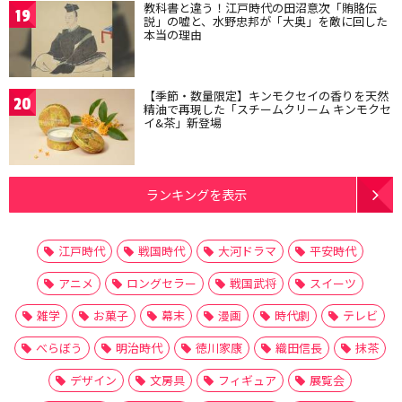
教科書と違う！江戸時代の田沼意次「賄賂伝
19
説」の嘘と、水野忠邦が「大奥」を敵に回した
本当の理由
【季節・数量限定】キンモクセイの香りを天然
20
精油で再現した「スチームクリーム キンモクセ
イ&茶」新登場
ランキングを表示
江戸時代
戦国時代
大河ドラマ
平安時代
アニメ
ロングセラー
戦国武将
スイーツ
雑学
お菓子
幕末
漫画
時代劇
テレビ
べらぼう
明治時代
徳川家康
織田信長
抹茶
デザイン
文房具
フィギュア
展覧会