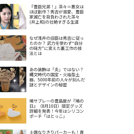
『豊臣兄弟！』茶々＝悪女は
ほぼ創作？秀吉が溺愛、豊臣
家滅亡を背負わされた茶々
(井上和)の壮絶すぎる生涯
なぜ浅井の旧臣は秀吉に従っ
たのか？ 武力を使わず“自分
の味方”に変えた裏工作の技
法とは
あの装飾は「炎」ではない？
縄文時代の国宝・火焔型土
器、5000年前の人々が刻んだ
謎とデザインの秘密
鳩サブレーの豊島屋が『鳩の
日』（8月10日）限定グッズ
詳細を発表！今年はシリコン
ポーチ「はとっこ」
土偶なりきりパーカーも！青