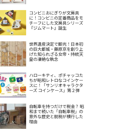
コンビニおにぎりが文房具
に！コンビニの定番商品をモ
チーフにした文房具シリーズ
『ジムマート』誕生
世界遺産決定で脚光！日本初
の巨大都城・藤原京を創り上
げた知られざる女帝・持統天
皇の凄絶な執念
ハローキティ、ポチャッコた
ちが昭和レトロなコインケー
スに！「サンリオキャラクタ
ーズ コインケース」第２弾
自転車を持つだけで税金？ 昭
和まで続いた「自転車税」の
意外な歴史と脱税が横行した
理由