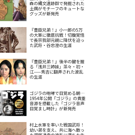
森の縄文遺跡群で発掘された
土偶がモチーフのキュートな
グッズが新発売
『豊臣兄弟！』小一郎の5万
の大軍に徹底抗戦！切腹覚悟
で長宗我部元親に降伏を迫っ
た武将・谷忠澄の生涯
『豊臣兄弟！』後半の鍵を握
る「浅井三姉妹」茶々・初・
江——秀吉に翻弄された波乱
の生涯
ゴジラの咆哮で目覚める朝…
1954年公開『ゴジラ』の貴重
音源を搭載した「ゴジラ音声
目覚まし時計」が新発売
村上水軍を率いた戦国武将！
幼い弟を支え、共に海へ散っ
た得居通幸の波乱に満ちた生