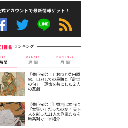
公式アカウントで最新情報ゲット！
ランキング
KING
ILY
WEEKLY
MONTHLY
4時間
週 間
月 間
『豊臣兄弟！』お市と柴田勝
家、自刃しての最期と「辞世
の句」…運命を共にした２人
の悲劇
【豊臣兄弟！】秀吉は本当に
「女狂い」だったのか？ 天下
人を彩った11人の側室たちを
時系列で一挙紹介