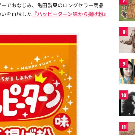
7
ダーでおなじみ、亀田製菓のロングセラー商品
わいを再現した
『ハッピーターン味から揚げ粉』
8
9
10
11