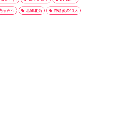
光る君へ
葛飾北斎
鎌倉殿の13人