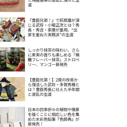
涯
『豊臣兄弟！』で萩原護が演
じる武将・小堀正次とは？秀
長・秀吉・家康が重用、“出
家を重ねた実務派”の生涯
しっかり抹茶の味わい、さら
に果実の香りも楽しめる「無
糖フレーバー抹茶」ストロベ
リー、マンゴー新発売
【豊臣兄弟！】2度の改易か
ら復活した武将・多賀秀種と
は？豊臣秀長に仕えた半年間
と波乱の生涯
日本の四季折々の植物や情景
を描くことに相応しい色を集
めた水彩色鉛筆『色辞典』が
新発売！