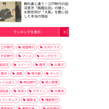
教科書と違う！江戸時代の田
沼意次「賄賂伝説」の嘘と、
水野忠邦が「大奥」を敵に回
した本当の理由
ランキングを表示
江戸時代
戦国時代
大河ドラマ
平安時代
アニメ
ロングセラー
国武将
スイーツ
雑学
お菓子
幕末
漫画
時代劇
テレビ
べらぼう
明治時代
徳川家康
田信長
抹茶
デザイン
文房具
フィギュア
展覧会
鎌倉時代
豊臣秀吉
豊臣兄弟！
昭和時代