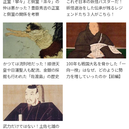
正室「寧々」と側室「茶々」の
これぞ日本の妖怪バスターだ！
仲は悪かった？豊臣秀吉の正室
妖怪退治をした伝承が残るレジ
と側室の関係を考察
ェンドたち３人がこちら！
かつては流刑地だった！順徳天
100年も戦国大名を脅かした「一
皇や日蓮聖人も配流、金銀の採
向一揆」はなぜ、どのように勢
掘も行われた「佐渡島」の歴史
力を増していったのか【前編】
武力だけではない！土佐七雄の