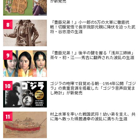
が新発売
『豊臣兄弟！』小一郎の5万の大軍に徹底抗
8
戦！切腹覚悟で長宗我部元親に降伏を迫った武
将・谷忠澄の生涯
『豊臣兄弟！』後半の鍵を握る「浅井三姉妹」
9
茶々・初・江——秀吉に翻弄された波乱の生涯
ゴジラの咆哮で目覚める朝…1954年公開『ゴジ
10
ラ』の貴重音源を搭載した「ゴジラ音声目覚ま
し時計」が新発売
村上水軍を率いた戦国武将！幼い弟を支え、共
11
に海へ散った得居通幸の波乱に満ちた生涯