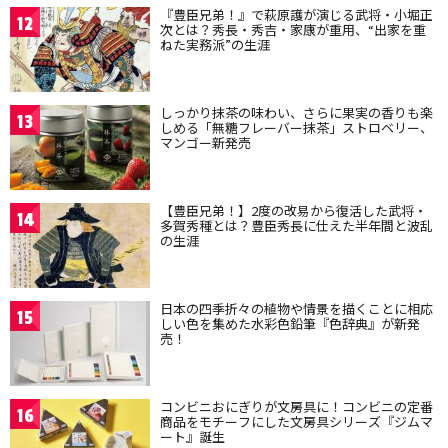
『豊臣兄弟！』で萩原護が演じる武将・小堀正
12
次とは？秀長・秀吉・家康が重用、“出家を重
ねた実務派”の生涯
しっかり抹茶の味わい、さらに果実の香りも楽
13
しめる「無糖フレーバー抹茶」ストロベリー、
マンゴー新発売
【豊臣兄弟！】2度の改易から復活した武将・
14
多賀秀種とは？豊臣秀長に仕えた半年間と波乱
の生涯
日本の四季折々の植物や情景を描くことに相応
15
しい色を集めた水彩色鉛筆『色辞典』が新発
売！
コンビニおにぎりが文房具に！コンビニの定番
16
商品をモチーフにした文房具シリーズ『ジムマ
ート』誕生