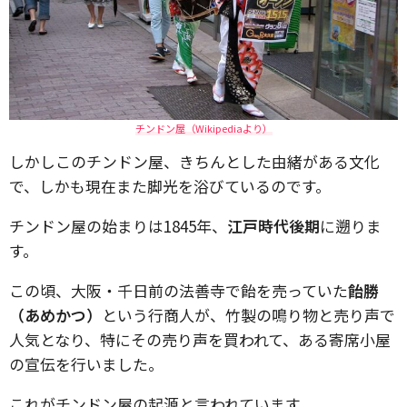
チンドン屋（Wikipediaより）
しかしこのチンドン屋、きちんとした由緒がある文化
で、しかも現在また脚光を浴びているのです。
チンドン屋の始まりは1845年、
江戸時代後期
に遡りま
す。
この頃、大阪・千日前の法善寺で飴を売っていた
飴勝
（あめかつ）
という行商人が、竹製の鳴り物と売り声で
人気となり、特にその売り声を買われて、ある寄席小屋
の宣伝を行いました。
これがチンドン屋の起源と言われています。