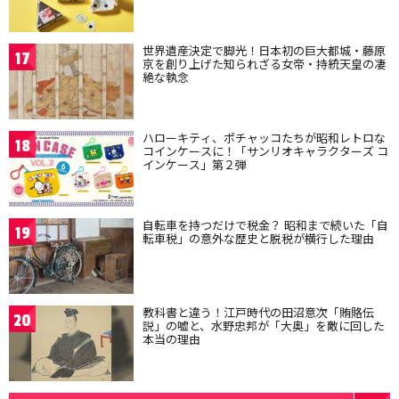
世界遺産決定で脚光！日本初の巨大都城・藤原
17
京を創り上げた知られざる女帝・持統天皇の凄
絶な執念
ハローキティ、ポチャッコたちが昭和レトロな
18
コインケースに！「サンリオキャラクターズ コ
インケース」第２弾
自転車を持つだけで税金？ 昭和まで続いた「自
19
転車税」の意外な歴史と脱税が横行した理由
教科書と違う！江戸時代の田沼意次「賄賂伝
20
説」の嘘と、水野忠邦が「大奥」を敵に回した
本当の理由