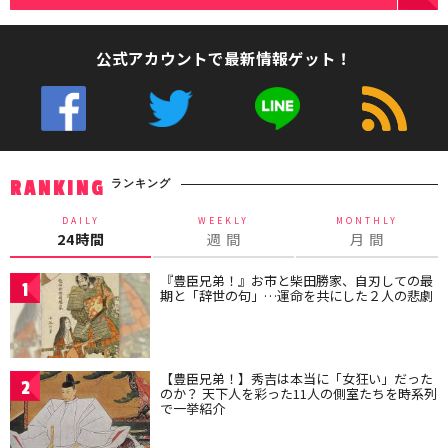
公式アカウントで最新情報ゲット！
ランキング
RANKING
DAILY
WEEKLY
MONTHLY
24時間
週 間
月 間
『豊臣兄弟！』お市と柴田勝家、自刃しての最
1
期と「辞世の句」…運命を共にした２人の悲劇
【豊臣兄弟！】秀吉は本当に「女狂い」だった
2
のか？ 天下人を彩った11人の側室たちを時系列
で一挙紹介