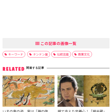
この記事の画像一覧
キーワード
チンドン屋
伝統芸能
商業文化
関連する記事
RELATED
いまの鬼の姿、実は「神の使
槍で支えた忠義心！「槍半蔵」