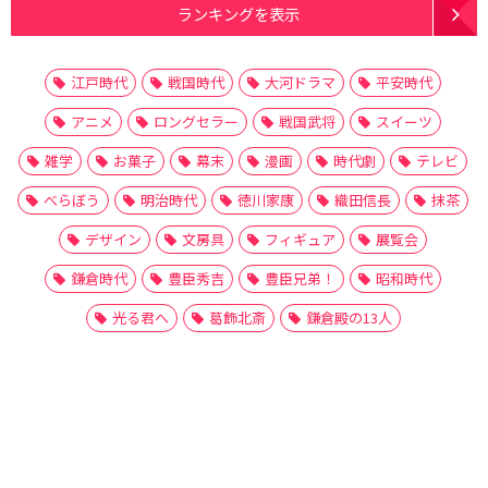
ランキングを表示
江戸時代
戦国時代
大河ドラマ
平安時代
アニメ
ロングセラー
戦国武将
スイーツ
雑学
お菓子
幕末
漫画
時代劇
テレビ
べらぼう
明治時代
徳川家康
織田信長
抹茶
デザイン
文房具
フィギュア
展覧会
鎌倉時代
豊臣秀吉
豊臣兄弟！
昭和時代
光る君へ
葛飾北斎
鎌倉殿の13人