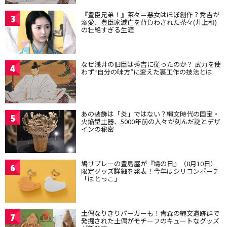
『豊臣兄弟！』茶々＝悪女はほぼ創作？秀吉が
3
溺愛、豊臣家滅亡を背負わされた茶々(井上和)
の壮絶すぎる生涯
なぜ浅井の旧臣は秀吉に従ったのか？ 武力を使
4
わず“自分の味方”に変えた裏工作の技法とは
あの装飾は「炎」ではない？縄文時代の国宝・
5
火焔型土器、5000年前の人々が刻んだ謎とデザ
インの秘密
鳩サブレーの豊島屋が『鳩の日』（8月10日）
6
限定グッズ詳細を発表！今年はシリコンポーチ
「はとっこ」
土偶なりきりパーカーも！青森の縄文遺跡群で
7
発掘された土偶がモチーフのキュートなグッズ