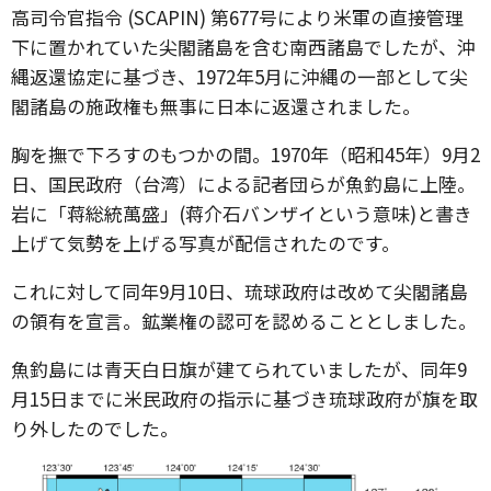
高司令官指令 (SCAPIN) 第677号により米軍の直接管理
下に置かれていた尖閣諸島を含む南西諸島でしたが、沖
縄返還協定に基づき、1972年5月に沖縄の一部として尖
閣諸島の施政権も無事に日本に返還されました。
胸を撫で下ろすのもつかの間。1970年（昭和45年）9月2
日、国民政府（台湾）による記者団らが魚釣島に上陸。
岩に「蒋総統萬盛」(蒋介石バンザイという意味)と書き
上げて気勢を上げる写真が配信されたのです。
これに対して同年9月10日、琉球政府は改めて尖閣諸島
の領有を宣言。鉱業権の認可を認めることとしました。
魚釣島には青天白日旗が建てられていましたが、同年9
月15日までに米民政府の指示に基づき琉球政府が旗を取
り外したのでした。