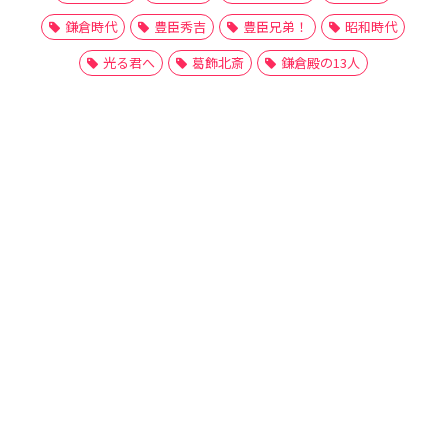
鎌倉時代
豊臣秀吉
豊臣兄弟！
昭和時代
光る君へ
葛飾北斎
鎌倉殿の13人