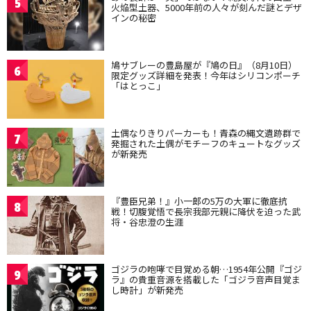
5
火焔型土器、5000年前の人々が刻んだ謎とデザ
インの秘密
鳩サブレーの豊島屋が『鳩の日』（8月10日）
6
限定グッズ詳細を発表！今年はシリコンポーチ
「はとっこ」
土偶なりきりパーカーも！青森の縄文遺跡群で
7
発掘された土偶がモチーフのキュートなグッズ
が新発売
『豊臣兄弟！』小一郎の5万の大軍に徹底抗
8
戦！切腹覚悟で長宗我部元親に降伏を迫った武
将・谷忠澄の生涯
ゴジラの咆哮で目覚める朝…1954年公開『ゴジ
9
ラ』の貴重音源を搭載した「ゴジラ音声目覚ま
し時計」が新発売