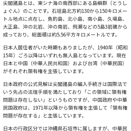
尖閣諸島とは、東シナ海の南西部にある島嶼群（とうし
ょぐん）のことです。石垣島北方約130から150キロメー
トル地点に点在し、魚釣島、北小島、南小島、久場島、
大正島、沖の北岩、沖の南岩、飛瀬などの5島3岩礁から
成っており、総面積は約5.56平方キロメートルです。
日本人居住者がいた時期もありましたが、1940年（昭和
15年）ごろ以降はいずれも無人島となっています。現在
日本と中国（中華人民共和国）および台湾（中華民国）
がそれぞれ領有権を主張しています。
日本政府の公式見解は尖閣諸島の編入手続きは国際法で
いう先占の法理手順を満たしており「この領域に領有権
問題は存在しない」というものですが、中国政府や中華
民国政府は、1971年以降から領有権を主張して「領有権
問題が存在する」と主張しています。
日本の行政区分では沖縄県石垣市に属しますが、中華民