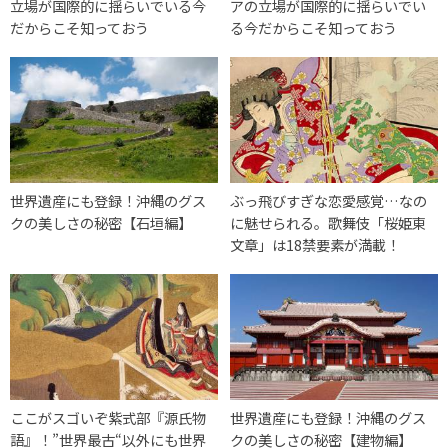
立場が国際的に揺らいでいる今
アの立場が国際的に揺らいでい
だからこそ知っておう
る今だからこそ知っておう
世界遺産にも登録！沖縄のグス
ぶっ飛びすぎな恋愛感覚…なの
クの美しさの秘密【石垣編】
に魅せられる。歌舞伎「桜姫東
文章」は18禁要素が満載！
ここがスゴいぞ紫式部『源氏物
世界遺産にも登録！沖縄のグス
語』！”世界最古“以外にも世界
クの美しさの秘密【建物編】