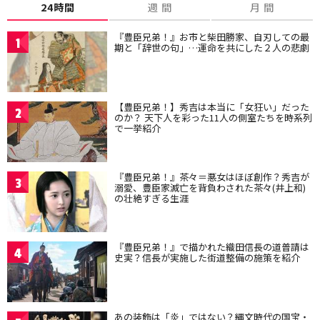
24時間
週 間
月 間
『豊臣兄弟！』お市と柴田勝家、自刃しての最
1
期と「辞世の句」…運命を共にした２人の悲劇
【豊臣兄弟！】秀吉は本当に「女狂い」だった
2
のか？ 天下人を彩った11人の側室たちを時系列
で一挙紹介
『豊臣兄弟！』茶々＝悪女はほぼ創作？秀吉が
3
溺愛、豊臣家滅亡を背負わされた茶々(井上和)
の壮絶すぎる生涯
『豊臣兄弟！』で描かれた織田信長の道普請は
4
史実？信長が実施した街道整備の施策を紹介
あの装飾は「炎」ではない？縄文時代の国宝・