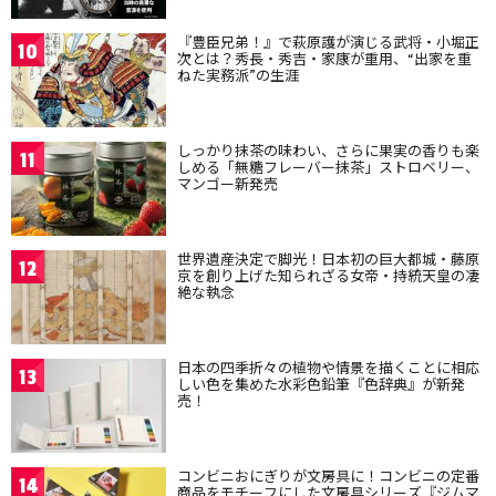
『豊臣兄弟！』で萩原護が演じる武将・小堀正
10
次とは？秀長・秀吉・家康が重用、“出家を重
ねた実務派”の生涯
しっかり抹茶の味わい、さらに果実の香りも楽
11
しめる「無糖フレーバー抹茶」ストロベリー、
マンゴー新発売
世界遺産決定で脚光！日本初の巨大都城・藤原
12
京を創り上げた知られざる女帝・持統天皇の凄
絶な執念
日本の四季折々の植物や情景を描くことに相応
13
しい色を集めた水彩色鉛筆『色辞典』が新発
売！
コンビニおにぎりが文房具に！コンビニの定番
14
商品をモチーフにした文房具シリーズ『ジムマ