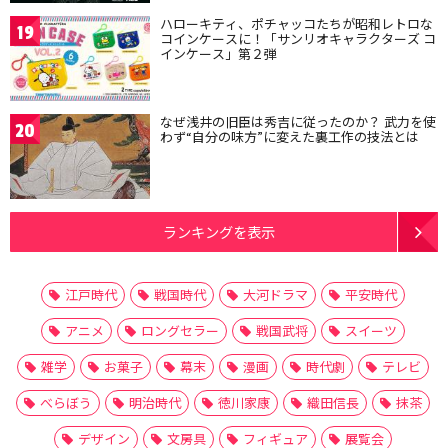
ハローキティ、ポチャッコたちが昭和レトロな
19
コインケースに！「サンリオキャラクターズ コ
インケース」第２弾
なぜ浅井の旧臣は秀吉に従ったのか？ 武力を使
20
わず“自分の味方”に変えた裏工作の技法とは
ランキングを表示
江戸時代
戦国時代
大河ドラマ
平安時代
アニメ
ロングセラー
戦国武将
スイーツ
雑学
お菓子
幕末
漫画
時代劇
テレビ
べらぼう
明治時代
徳川家康
織田信長
抹茶
デザイン
文房具
フィギュア
展覧会