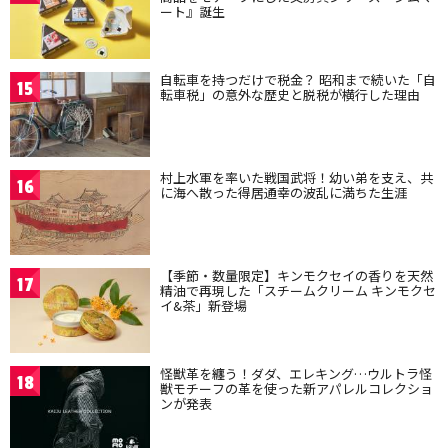
ート』誕生
自転車を持つだけで税金？ 昭和まで続いた「自
15
転車税」の意外な歴史と脱税が横行した理由
村上水軍を率いた戦国武将！幼い弟を支え、共
16
に海へ散った得居通幸の波乱に満ちた生涯
【季節・数量限定】キンモクセイの香りを天然
17
精油で再現した「スチームクリーム キンモクセ
イ&茶」新登場
怪獣革を纏う！ダダ、エレキング…ウルトラ怪
18
獣モチーフの革を使った新アパレルコレクショ
ンが発表