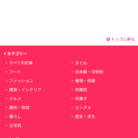
トップに戻る
カテゴリー
すべての記事
まとめ
アート
日本画・浮世絵
ファッション
着物・和服
雑貨・インテリア
和雑貨
グルメ
和菓子
観光・地域
エンタメ
暮らし
歴史・文化
古写真