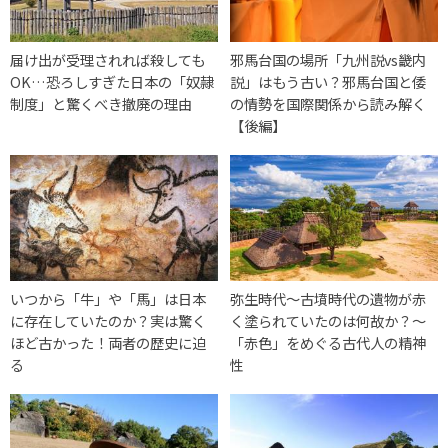
届け出が受理されれば殺しても
邪馬台国の場所「九州説vs畿内
OK…恐ろしすぎた日本の「奴隷
説」はもう古い？邪馬台国と倭
制度」と驚くべき撤廃の理由
の情勢を国際関係から読み解く
【後編】
いつから「牛」や「馬」は日本
弥生時代〜古墳時代の遺物が赤
に存在していたのか？実は驚く
く塗られていたのは何故か？〜
ほど古かった！両者の歴史に迫
「赤色」をめぐる古代人の精神
る
性