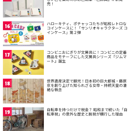
売！
ハローキティ、ポチャッコたちが昭和レトロな
16
コインケースに！「サンリオキャラクターズ コ
インケース」第２弾
コンビニおにぎりが文房具に！コンビニの定番
17
商品をモチーフにした文房具シリーズ『ジムマ
ート』誕生
世界遺産決定で脚光！日本初の巨大都城・藤原
18
京を創り上げた知られざる女帝・持統天皇の凄
絶な執念
自転車を持つだけで税金？ 昭和まで続いた「自
19
転車税」の意外な歴史と脱税が横行した理由