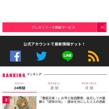
プレスリリース掲載サービス
公式アカウントで最新情報ゲット！
ランキング
RANKING
DAILY
WEEKLY
MONTHLY
24時間
週 間
月 間
『豊臣兄弟！』お市と柴田勝家、自刃しての最
1
期と「辞世の句」…運命を共にした２人の悲劇