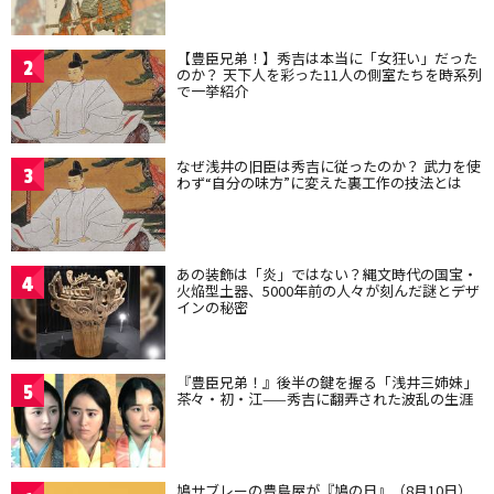
【豊臣兄弟！】秀吉は本当に「女狂い」だった
2
のか？ 天下人を彩った11人の側室たちを時系列
で一挙紹介
なぜ浅井の旧臣は秀吉に従ったのか？ 武力を使
3
わず“自分の味方”に変えた裏工作の技法とは
あの装飾は「炎」ではない？縄文時代の国宝・
4
火焔型土器、5000年前の人々が刻んだ謎とデザ
インの秘密
『豊臣兄弟！』後半の鍵を握る「浅井三姉妹」
5
茶々・初・江——秀吉に翻弄された波乱の生涯
鳩サブレーの豊島屋が『鳩の日』（8月10日）