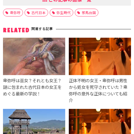
卑弥呼
古代日本
弥生時代
邪馬台国
関連する記事
RELATED
卑弥呼は巫女？それとも女王？
正体不明の女王・卑弥呼は男性
謎に包まれた古代日本の女王を
から処女を死守されていた？卑
めぐる最新の学説！
弥呼の意外な正体についても紹
介