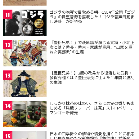
ゴジラの咆哮で目覚める朝…1954年公開『ゴジ
11
ラ』の貴重音源を搭載した「ゴジラ音声目覚ま
し時計」が新発売
『豊臣兄弟！』で萩原護が演じる武将・小堀正
12
次とは？秀長・秀吉・家康が重用、“出家を重
ねた実務派”の生涯
【豊臣兄弟！】2度の改易から復活した武将・
13
多賀秀種とは？豊臣秀長に仕えた半年間と波乱
の生涯
しっかり抹茶の味わい、さらに果実の香りも楽
14
しめる「無糖フレーバー抹茶」ストロベリー、
マンゴー新発売
日本の四季折々の植物や情景を描くことに相応
15
しい色を集めた水彩色鉛筆『色辞典』が新発