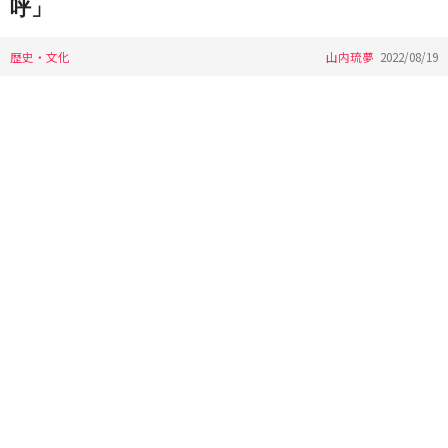
呼」
歴史・文化
山内琉夢
2022/08/19