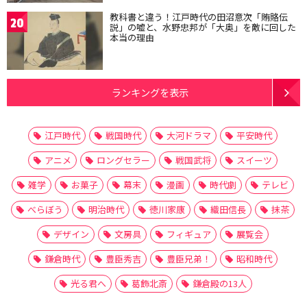
教科書と違う！江戸時代の田沼意次「賄賂伝
20
説」の嘘と、水野忠邦が「大奥」を敵に回した
本当の理由
ランキングを表示
江戸時代
戦国時代
大河ドラマ
平安時代
アニメ
ロングセラー
戦国武将
スイーツ
雑学
お菓子
幕末
漫画
時代劇
テレビ
べらぼう
明治時代
徳川家康
織田信長
抹茶
デザイン
文房具
フィギュア
展覧会
鎌倉時代
豊臣秀吉
豊臣兄弟！
昭和時代
光る君へ
葛飾北斎
鎌倉殿の13人