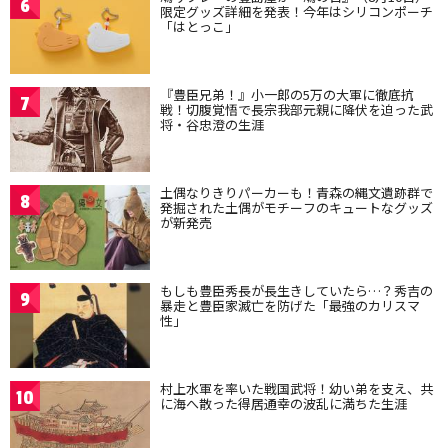
6
限定グッズ詳細を発表！今年はシリコンポーチ
「はとっこ」
『豊臣兄弟！』小一郎の5万の大軍に徹底抗
7
戦！切腹覚悟で長宗我部元親に降伏を迫った武
将・谷忠澄の生涯
土偶なりきりパーカーも！青森の縄文遺跡群で
8
発掘された土偶がモチーフのキュートなグッズ
が新発売
もしも豊臣秀長が長生きしていたら…？秀吉の
9
暴走と豊臣家滅亡を防げた「最強のカリスマ
性」
村上水軍を率いた戦国武将！幼い弟を支え、共
10
に海へ散った得居通幸の波乱に満ちた生涯