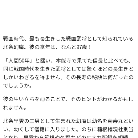
戦国時代、最も長生きした戦国武将として知られている
北条幻庵。彼の享年は、なんと97歳！
「人間50年」と謡い、本能寺で果てた信長と比べても、
同じ戦国時代を生きた武将としては驚くほどの長生きと
しかいわざるを得ません。その長寿の秘訣は何だったの
でしょうか。
彼の生い立ちを辿ることで、そのヒントがわかるかもし
れません。
北条早雲の三男として生まれた幻庵は幼名を菊寿丸とい
い、幼くして僧籍に入りました。のちに箱根権現社別当
となり、早雲から箱根や久野などの広大な所領を相続。