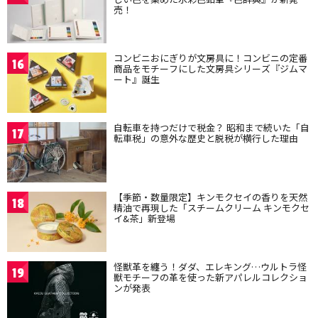
売！
コンビニおにぎりが文房具に！コンビニの定番
16
商品をモチーフにした文房具シリーズ『ジムマ
ート』誕生
自転車を持つだけで税金？ 昭和まで続いた「自
17
転車税」の意外な歴史と脱税が横行した理由
【季節・数量限定】キンモクセイの香りを天然
18
精油で再現した「スチームクリーム キンモクセ
イ&茶」新登場
怪獣革を纏う！ダダ、エレキング…ウルトラ怪
19
獣モチーフの革を使った新アパレルコレクショ
ンが発表