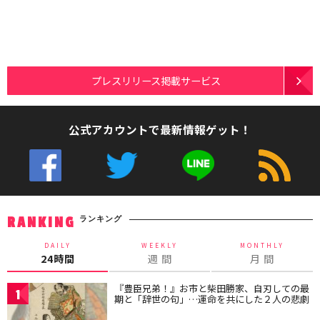
プレスリリース掲載サービス
公式アカウントで最新情報ゲット！
ランキング
RANKING
DAILY
WEEKLY
MONTHLY
24時間
週 間
月 間
『豊臣兄弟！』お市と柴田勝家、自刃しての最
1
期と「辞世の句」…運命を共にした２人の悲劇