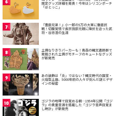
6
限定グッズ詳細を発表！今年はシリコンポーチ
「はとっこ」
『豊臣兄弟！』小一郎の5万の大軍に徹底抗
7
戦！切腹覚悟で長宗我部元親に降伏を迫った武
将・谷忠澄の生涯
土偶なりきりパーカーも！青森の縄文遺跡群で
8
発掘された土偶がモチーフのキュートなグッズ
が新発売
あの装飾は「炎」ではない？縄文時代の国宝・
9
火焔型土器、5000年前の人々が刻んだ謎とデザ
インの秘密
ゴジラの咆哮で目覚める朝…1954年公開『ゴジ
10
ラ』の貴重音源を搭載した「ゴジラ音声目覚ま
し時計」が新発売