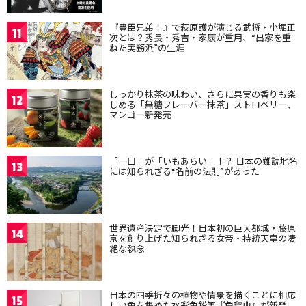
『豊臣兄弟！』で萩原護が演じる武将・小堀正
11
次とは？秀長・秀吉・家康が重用、“出家を重
ねた実務派”の生涯
しっかり抹茶の味わい、さらに果実の香りも楽
12
しめる「無糖フレーバー抹茶」ストロベリー、
マンゴー新発売
「一口」が「いもあらい」！？ 日本の難読地名
13
には知られざる“名前の法則”があった
世界遺産決定で脚光！日本初の巨大都城・藤原
14
京を創り上げた知られざる女帝・持統天皇の凄
絶な執念
日本の四季折々の植物や情景を描くことに相応
15
しい色を集めた水彩色鉛筆『色辞典』が新発