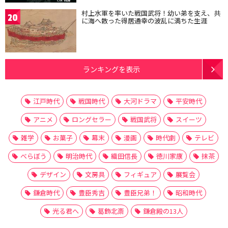
村上水軍を率いた戦国武将！幼い弟を支え、共
20
に海へ散った得居通幸の波乱に満ちた生涯
ランキングを表示
江戸時代
戦国時代
大河ドラマ
平安時代
アニメ
ロングセラー
戦国武将
スイーツ
雑学
お菓子
幕末
漫画
時代劇
テレビ
べらぼう
明治時代
織田信長
徳川家康
抹茶
デザイン
文房具
フィギュア
展覧会
鎌倉時代
豊臣秀吉
豊臣兄弟！
昭和時代
光る君へ
葛飾北斎
鎌倉殿の13人