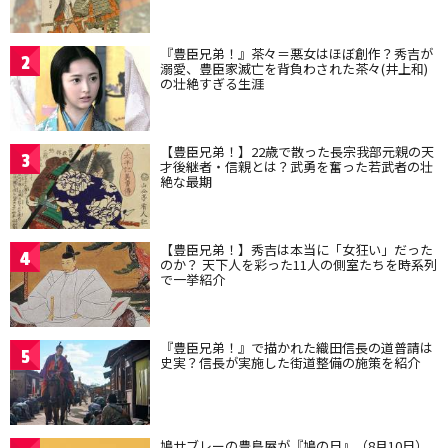
『豊臣兄弟！』茶々＝悪女はほぼ創作？秀吉が
2
溺愛、豊臣家滅亡を背負わされた茶々(井上和)
の壮絶すぎる生涯
【豊臣兄弟！】22歳で散った長宗我部元親の天
3
才後継者・信親とは？武勇を奮った若武者の壮
絶な最期
【豊臣兄弟！】秀吉は本当に「女狂い」だった
4
のか？ 天下人を彩った11人の側室たちを時系列
で一挙紹介
『豊臣兄弟！』で描かれた織田信長の道普請は
5
史実？信長が実施した街道整備の施策を紹介
鳩サブレーの豊島屋が『鳩の日』（8月10日）