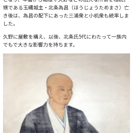
甥である玉縄城主・北条為昌（ほうじょうためまさ）亡
き後は、為昌の配下にあった三浦衆と小机衆も統率しま
した。
久野に屋敷を構え、以後、北条氏5代にわたって一族内
でもで大きな影響力を持ちます。