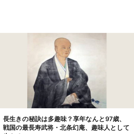
長生きの秘訣は多趣味？享年なんと97歳、
戦国の最長寿武将・北条幻庵、趣味人として