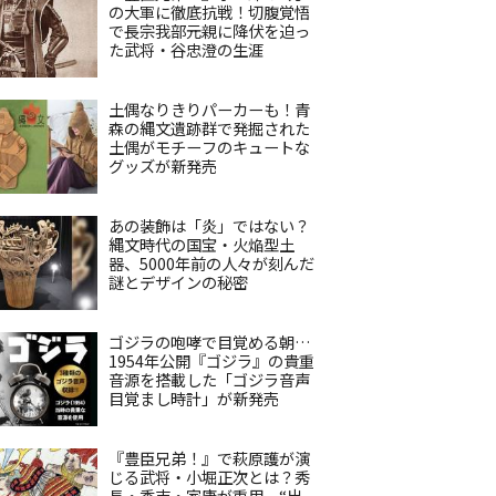
の大軍に徹底抗戦！切腹覚悟
で長宗我部元親に降伏を迫っ
た武将・谷忠澄の生涯
土偶なりきりパーカーも！青
森の縄文遺跡群で発掘された
土偶がモチーフのキュートな
グッズが新発売
あの装飾は「炎」ではない？
縄文時代の国宝・火焔型土
器、5000年前の人々が刻んだ
謎とデザインの秘密
ゴジラの咆哮で目覚める朝…
1954年公開『ゴジラ』の貴重
音源を搭載した「ゴジラ音声
目覚まし時計」が新発売
『豊臣兄弟！』で萩原護が演
じる武将・小堀正次とは？秀
長・秀吉・家康が重用、“出