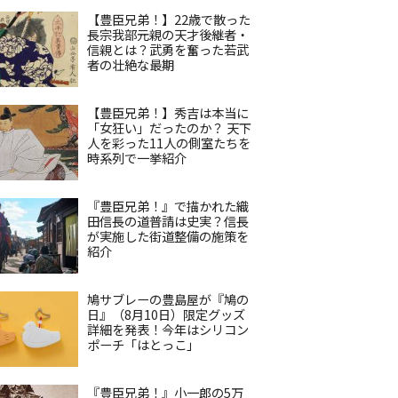
【豊臣兄弟！】22歳で散った
長宗我部元親の天才後継者・
信親とは？武勇を奮った若武
者の壮絶な最期
【豊臣兄弟！】秀吉は本当に
「女狂い」だったのか？ 天下
人を彩った11人の側室たちを
時系列で一挙紹介
『豊臣兄弟！』で描かれた織
田信長の道普請は史実？信長
が実施した街道整備の施策を
紹介
鳩サブレーの豊島屋が『鳩の
日』（8月10日）限定グッズ
詳細を発表！今年はシリコン
ポーチ「はとっこ」
『豊臣兄弟！』小一郎の5万