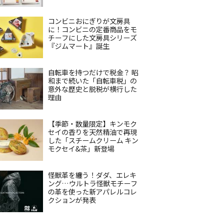
コンビニおにぎりが文房具
に！コンビニの定番商品をモ
チーフにした文房具シリーズ
『ジムマート』誕生
自転車を持つだけで税金？ 昭
和まで続いた「自転車税」の
意外な歴史と脱税が横行した
理由
【季節・数量限定】キンモク
セイの香りを天然精油で再現
した「スチームクリーム キン
モクセイ&茶」新登場
怪獣革を纏う！ダダ、エレキ
ング…ウルトラ怪獣モチーフ
の革を使った新アパレルコレ
クションが発表