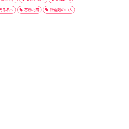
光る君へ
葛飾北斎
鎌倉殿の13人