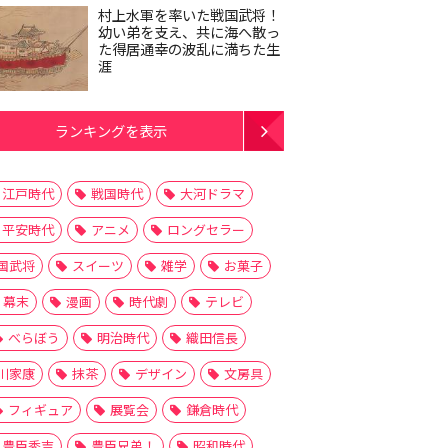
村上水軍を率いた戦国武将！
幼い弟を支え、共に海へ散っ
た得居通幸の波乱に満ちた生
涯
ランキングを表示
江戸時代
戦国時代
大河ドラマ
平安時代
アニメ
ロングセラー
国武将
スイーツ
雑学
お菓子
幕末
漫画
時代劇
テレビ
べらぼう
明治時代
織田信長
川家康
抹茶
デザイン
文房具
フィギュア
展覧会
鎌倉時代
豊臣秀吉
豊臣兄弟！
昭和時代