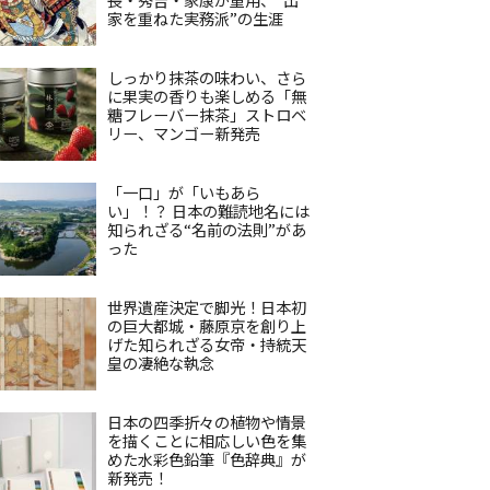
家を重ねた実務派”の生涯
しっかり抹茶の味わい、さら
に果実の香りも楽しめる「無
糖フレーバー抹茶」ストロベ
リー、マンゴー新発売
「一口」が「いもあら
い」！？ 日本の難読地名には
知られざる“名前の法則”があ
った
世界遺産決定で脚光！日本初
の巨大都城・藤原京を創り上
げた知られざる女帝・持統天
皇の凄絶な執念
日本の四季折々の植物や情景
を描くことに相応しい色を集
めた水彩色鉛筆『色辞典』が
新発売！