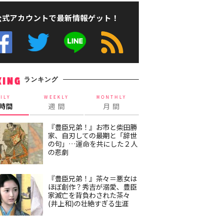
公式アカウントで最新情報ゲット！
ランキング
KING
ILY
WEEKLY
MONTHLY
4時間
週 間
月 間
『豊臣兄弟！』お市と柴田勝
家、自刃しての最期と「辞世
の句」…運命を共にした２人
の悲劇
『豊臣兄弟！』茶々＝悪女は
ほぼ創作？秀吉が溺愛、豊臣
家滅亡を背負わされた茶々
(井上和)の壮絶すぎる生涯