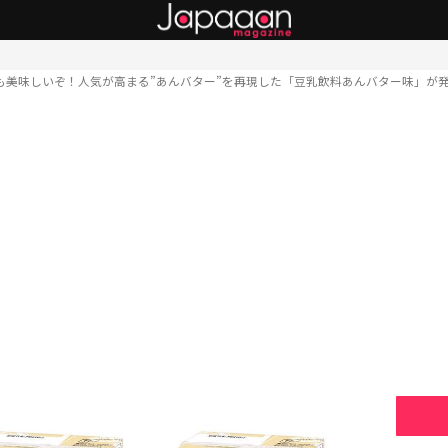
も美味しいぞ！人気が高まる”あんバター”を再現した「豆乳飲料あんバター味」が