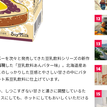
12
13
バーを次々と発売してきた豆乳飲料シリーズの新作
再現
した「豆乳飲料あんバター味」。北海道産あ
14
このしっかりした豆感とやさしい甘さの中にバタ
ート系豆乳飲料に仕上げています。
り、しつこすぎない甘さと濃さに調整しているた
15
イスにしても、ホットにしてもおいしくいただける