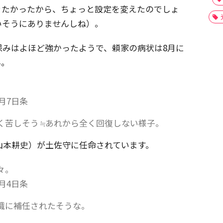
きたかったから、ちょっと設定を変えたのでしょ
いそうにありませんしね）。
怨みはよほど強かったようで、頼家の病状は8月に
ん。
月7日条
く苦しそう≒あれから全く回復しない様子。
山本耕史）が土佐守に任命されています。
々。
月4日条
職に補任されたそうな。