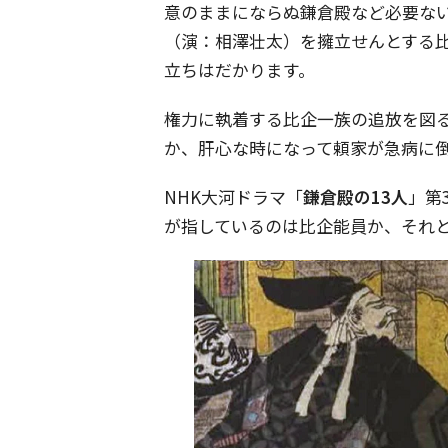
意のままにならぬ鎌倉殿など必要な
（演：相澤壮太）を擁立せんとする
立ちはだかります。
権力に執着する比企一族の追放を図
か、肝心な時になって頼家が急病に
NHK大河ドラマ「
鎌倉殿の13人
」第
が指しているのは比企能員か、それ