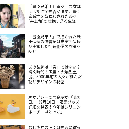
『豊臣兄弟！』茶々＝悪女は
ほぼ創作？秀吉が溺愛、豊臣
家滅亡を背負わされた茶々
(井上和)の壮絶すぎる生涯
『豊臣兄弟！』で描かれた織
田信長の道普請は史実？信長
が実施した街道整備の施策を
紹介
あの装飾は「炎」ではない？
縄文時代の国宝・火焔型土
器、5000年前の人々が刻んだ
謎とデザインの秘密
鳩サブレーの豊島屋が『鳩の
日』（8月10日）限定グッズ
詳細を発表！今年はシリコン
ポーチ「はとっこ」
なぜ浅井の旧臣は秀吉に従っ