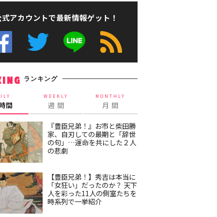
公式アカウントで最新情報ゲット！
ランキング
KING
ILY
WEEKLY
MONTHLY
4時間
週 間
月 間
『豊臣兄弟！』お市と柴田勝
家、自刃しての最期と「辞世
の句」…運命を共にした２人
の悲劇
【豊臣兄弟！】秀吉は本当に
「女狂い」だったのか？ 天下
人を彩った11人の側室たちを
時系列で一挙紹介