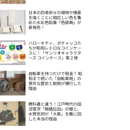
日本の四季折々の植物や情景
を描くことに相応しい色を集
めた水彩色鉛筆『色辞典』が
新発売！
ハローキティ、ポチャッコた
ちが昭和レトロなコインケー
スに！「サンリオキャラクタ
ーズ コインケース」第２弾
自転車を持つだけで税金？ 昭
和まで続いた「自転車税」の
意外な歴史と脱税が横行した
理由
教科書と違う！江戸時代の田
沼意次「賄賂伝説」の嘘と、
水野忠邦が「大奥」を敵に回
した本当の理由