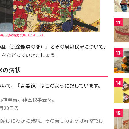
12
北条時政の権力抗争（イメージ）
の乱
（比企能員の変）」とその周辺状況について、
13
』をたどっていきましょう。
家の病状
14
ついて、『吾妻鏡』はこのように記しています。
心神辛苦。非直也事云々。
月20日条
15
頼家はにわかに発病。その苦しみようは尋常では