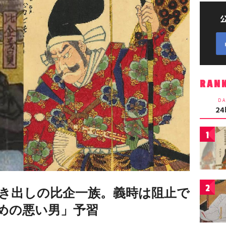
RAN
DA
2
1
2
むき出しの比企一族。義時は阻止で
諦めの悪い男」予習