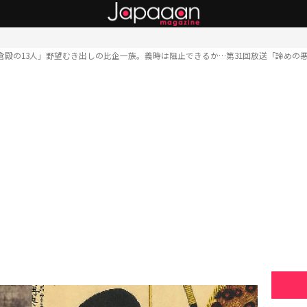
倉殿の13人」野望むき出しの比企一族。義時は阻止できるか…第31回放送「諦めの