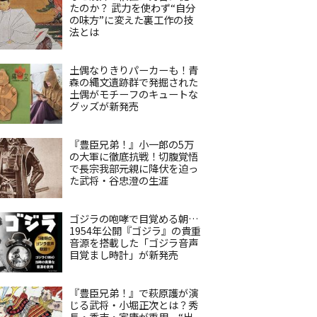
たのか？ 武力を使わず“自分
の味方”に変えた裏工作の技
法とは
土偶なりきりパーカーも！青
森の縄文遺跡群で発掘された
土偶がモチーフのキュートな
グッズが新発売
『豊臣兄弟！』小一郎の5万
の大軍に徹底抗戦！切腹覚悟
で長宗我部元親に降伏を迫っ
た武将・谷忠澄の生涯
ゴジラの咆哮で目覚める朝…
1954年公開『ゴジラ』の貴重
音源を搭載した「ゴジラ音声
目覚まし時計」が新発売
『豊臣兄弟！』で萩原護が演
じる武将・小堀正次とは？秀
長・秀吉・家康が重用、“出