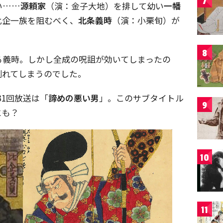
7
い……
源頼家
（演：金子大地）を排して幼い
一幡
比企一族を阻むべく、
北条義時
（演：小栗旬）が
8
る義時。しかし全成の呪詛が効いてしまったの
倒れてしまうのでした。
31回放送は「
諦めの悪い男
」。このサブタイトル
9
とも？
10
11