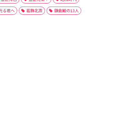
光る君へ
葛飾北斎
鎌倉殿の13人