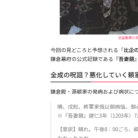
比企能員と
今回の見どころと予想される「
比企
鎌倉幕府の公式記録である『
吾妻鏡
全成の呪詛？悪化していく頼
鎌倉殿・源頼家の発病および病状に
晴。戌尅。將軍家俄以御病惱。御
※『吾妻鏡』建仁3年（1203年）7
【意訳】晴れ。午後8：00ごろ、
なかったとか。