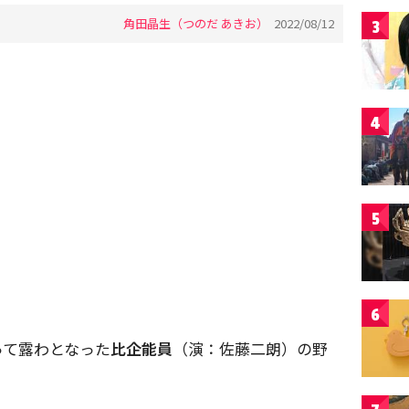
角田晶生（つのだ あきお）
2022/08/12
3
4
5
6
って露わとなった
比企能員
（演：佐藤二朗）の野