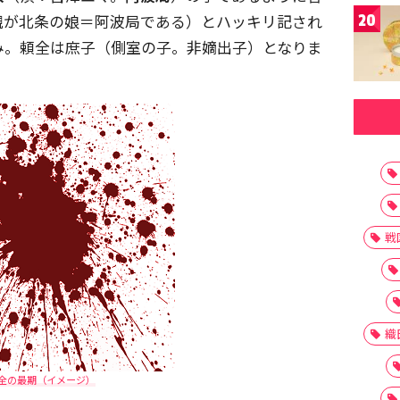
親が北条の娘＝阿波局である）とハッキリ記され
20
み。頼全は庶子（側室の子。非嫡出子）となりま
戦
織
全の最期（イメージ）