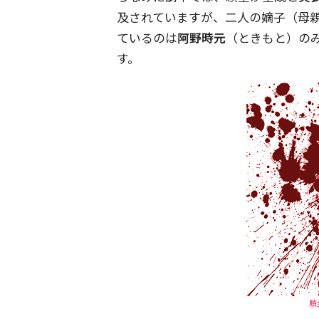
及されていますが、二人の嫡子（母
ているのは
阿野時元
（ときもと）の
す。
頼