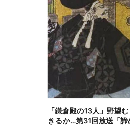
「鎌倉殿の13人」野望
きるか…第31回放送「