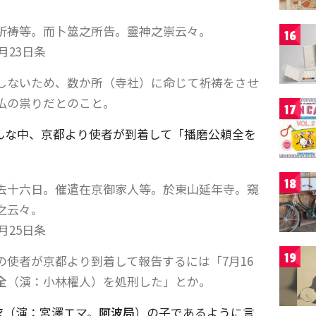
祈祷等。而卜筮之所告。靈神之崇云々。
16
月23日条
しないため、数か所（寺社）に命じて祈祷をさせ
仏の祟りだとのこと。
17
んな中、京都より使者が到着して「播磨公頼全を
18
去十六日。催遣在京御家人等。於東山延年寺。窺
之云々。
月25日条
19
の使者が京都より到着して報告するには「7月16
全
（演：小林櫂人）を処刑した」とか。
衣
（演：宮澤エマ。
阿波局
）の子であるように言