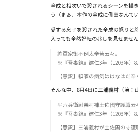
全成と相次いで殺されるシーンを描
う（まぁ、本作の全成に側室なんて
愛する息子を殺された全成の怒りと
入っても全然好転の兆しを見せませ
將軍家御不例太辛苦云々。
※『吾妻鏡』建仁3年（1203年）8
【意訳】頼家の病気ははなはだ辛
そんな中、8月4日に
三浦義村
（演：
平六兵衛尉義村補土佐國守護職云
※『吾妻鏡』建仁3年（1203年）8
【意訳】三浦義村が土佐国の守護