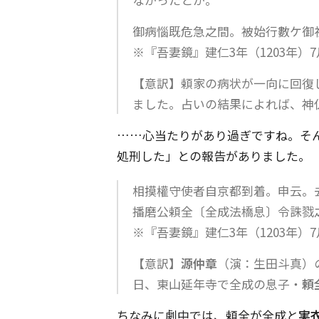
御病惱既危急之間。被始行數ケ御
※『吾妻鏡』建仁3年（1203年）7
【意訳】頼家の病状が一向に回復
ました。占いの結果によれば、神
……心当たりがあり過ぎですね。そ
処刑した」との報告がありました。
相摸權守使者自京都到着。申云。
播磨公頼全〔全成法橋息〕令誅戮
※『吾妻鏡』建仁3年（1203年）7
【意訳】
源仲章
（演：生田斗真）
日、東山延年寺で全成の息子・
頼
ちなみに劇中では、頼全が全成と
実