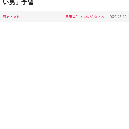
い男」予習
歴史・文化
角田晶生（つのだ あきお）
2022/08/12