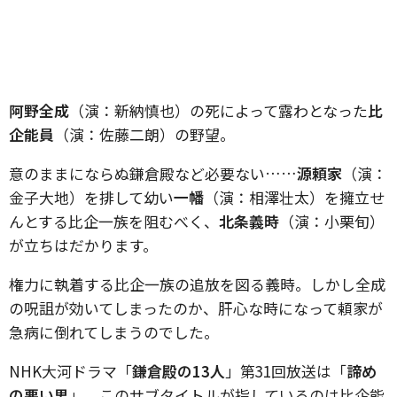
阿野全成
（演：新納慎也）の死によって露わとなった
比
企能員
（演：佐藤二朗）の野望。
意のままにならぬ鎌倉殿など必要ない……
源頼家
（演：
金子大地）を排して幼い
一幡
（演：相澤壮太）を擁立せ
んとする比企一族を阻むべく、
北条義時
（演：小栗旬）
が立ちはだかります。
権力に執着する比企一族の追放を図る義時。しかし全成
の呪詛が効いてしまったのか、肝心な時になって頼家が
急病に倒れてしまうのでした。
NHK大河ドラマ「
鎌倉殿の13人
」第31回放送は「
諦め
の悪い男
」。このサブタイトルが指しているのは比企能