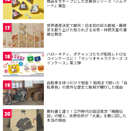
商品をモチーフにした文房具シリーズ『ジムマ
ート』誕生
世界遺産決定で脚光！日本初の巨大都城・藤原
17
京を創り上げた知られざる女帝・持統天皇の凄
絶な執念
ハローキティ、ポチャッコたちが昭和レトロな
18
コインケースに！「サンリオキャラクターズ コ
インケース」第２弾
自転車を持つだけで税金？ 昭和まで続いた「自
19
転車税」の意外な歴史と脱税が横行した理由
教科書と違う！江戸時代の田沼意次「賄賂伝
20
説」の嘘と、水野忠邦が「大奥」を敵に回した
本当の理由