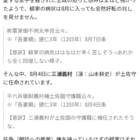
たようで、頼家の病状は8月に入っても全然好転の兆し
を見せません。
將軍家御不例太辛苦云々。
※『吾妻鏡』建仁3年（1203年）8月7日条
【意訳】頼家の病気ははなはだ辛く苦しそう≒あれか
ら全く回復しない様子。
そんな中、8月4日に
三浦義村
（演：山本耕史）が土佐守
に任命されています。
平六兵衛尉義村補土佐國守護職云々。
※『吾妻鏡』建仁3年（1203年）8月4日条
【意訳】三浦義村が土佐国の守護職に補任されたそう
な。
任免（朝廷への推挙）権を持っているはずの頼家はそれ