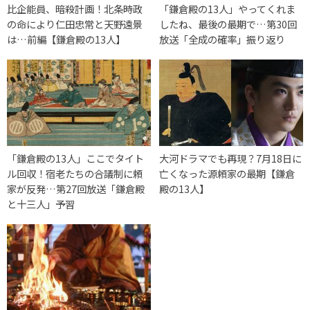
比企能員、暗殺計画！北条時政
「鎌倉殿の13人」やってくれま
の命により仁田忠常と天野遠景
したね、最後の最期で…第30回
は…前編【鎌倉殿の13人】
放送「全成の確率」振り返り
「鎌倉殿の13人」ここでタイト
大河ドラマでも再現？7月18日に
ル回収！宿老たちの合議制に頼
亡くなった源頼家の最期【鎌倉
家が反発…第27回放送「鎌倉殿
殿の13人】
と十三人」予習