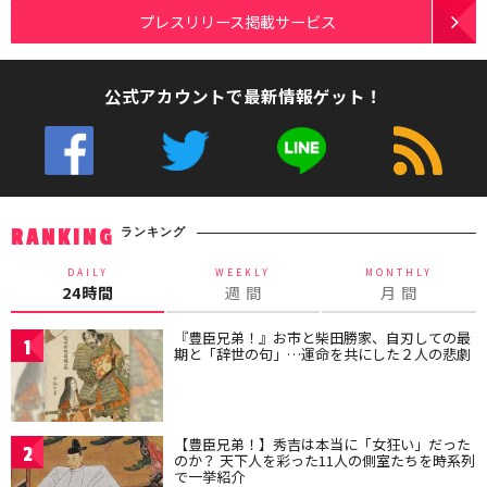
プレスリリース掲載サービス
公式アカウントで最新情報ゲット！
ランキング
RANKING
DAILY
WEEKLY
MONTHLY
24時間
週 間
月 間
『豊臣兄弟！』お市と柴田勝家、自刃しての最
1
期と「辞世の句」…運命を共にした２人の悲劇
【豊臣兄弟！】秀吉は本当に「女狂い」だった
2
のか？ 天下人を彩った11人の側室たちを時系列
で一挙紹介