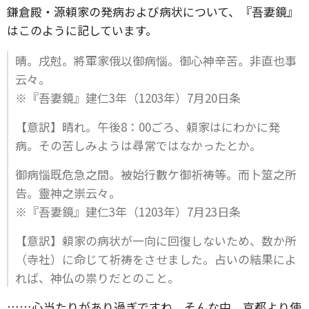
鎌倉殿・源頼家の発病および病状について、『吾妻鏡』
はこのように記しています。
晴。戌尅。將軍家俄以御病惱。御心神辛苦。非直也事
云々。
※『吾妻鏡』建仁3年（1203年）7月20日条
【意訳】晴れ。午後8：00ごろ、頼家はにわかに発
病。その苦しみようは尋常ではなかったとか。
御病惱既危急之間。被始行數ケ御祈祷等。而卜筮之所
告。靈神之崇云々。
※『吾妻鏡』建仁3年（1203年）7月23日条
【意訳】頼家の病状が一向に回復しないため、数か所
（寺社）に命じて祈祷をさせました。占いの結果によ
れば、神仏の祟りだとのこと。
……心当たりがあり過ぎですね。そんな中、京都より使