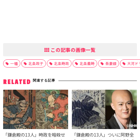
この記事の画像一覧
一幡
北条政子
北条時政
北条義時
吾妻鏡
大河ド
関連する記事
RELATED
「鎌倉殿の13人」時政を暗殺せ
「鎌倉殿の13人」ついに阿野全