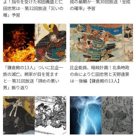
よ！指令を受けた和田義盛と仁
成の最期か…第30回放送「全成
田忠常は…第32回放送「災いの
の確率」予習
種」予習
「鎌倉殿の13人」ついに比企一
比企能員、暗殺計画！北条時政
族の滅亡。頼家が目を覚ます
の命により仁田忠常と天野遠景
と…第31回放送「諦めの悪い
は…後編【鎌倉殿の13人】
男」振り返り