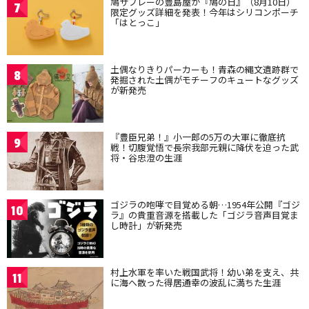
鳩サブレーの豊島屋が『鳩の日』（8月10日）
7
限定グッズ詳細を発表！今年はシリコンポーチ
「はとっこ」
土偶なりきりパーカーも！青森の縄文遺跡群で
8
発掘された土偶がモチーフのキュートなグッズ
が新発売
『豊臣兄弟！』小一郎の5万の大軍に徹底抗
9
戦！切腹覚悟で長宗我部元親に降伏を迫った武
将・谷忠澄の生涯
ゴジラの咆哮で目覚める朝…1954年公開『ゴジ
10
ラ』の貴重音源を搭載した「ゴジラ音声目覚ま
し時計」が新発売
村上水軍を率いた戦国武将！幼い弟を支え、共
11
に海へ散った得居通幸の波乱に満ちた生涯