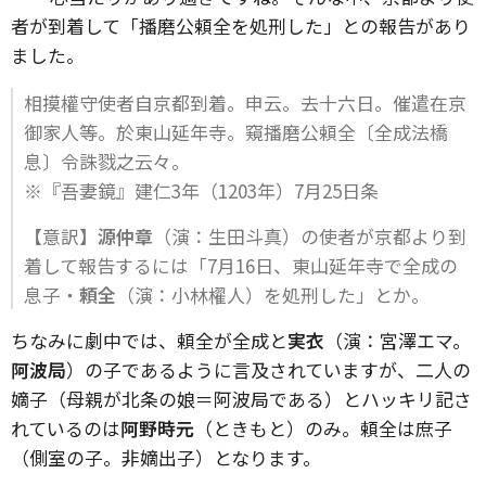
者が到着して「播磨公頼全を処刑した」との報告があり
ました。
相摸權守使者自京都到着。申云。去十六日。催遣在京
御家人等。於東山延年寺。窺播磨公頼全〔全成法橋
息〕令誅戮之云々。
※『吾妻鏡』建仁3年（1203年）7月25日条
【意訳】
源仲章
（演：生田斗真）の使者が京都より到
着して報告するには「7月16日、東山延年寺で全成の
息子・
頼全
（演：小林櫂人）を処刑した」とか。
ちなみに劇中では、頼全が全成と
実衣
（演：宮澤エマ。
阿波局
）の子であるように言及されていますが、二人の
嫡子（母親が北条の娘＝阿波局である）とハッキリ記さ
れているのは
阿野時元
（ときもと）のみ。頼全は庶子
（側室の子。非嫡出子）となります。