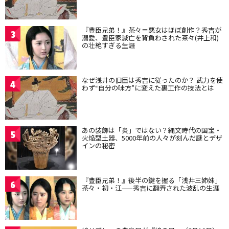
『豊臣兄弟！』茶々＝悪女はほぼ創作？秀吉が
3
溺愛、豊臣家滅亡を背負わされた茶々(井上和)
の壮絶すぎる生涯
なぜ浅井の旧臣は秀吉に従ったのか？ 武力を使
4
わず“自分の味方”に変えた裏工作の技法とは
あの装飾は「炎」ではない？縄文時代の国宝・
5
火焔型土器、5000年前の人々が刻んだ謎とデザ
インの秘密
『豊臣兄弟！』後半の鍵を握る「浅井三姉妹」
6
茶々・初・江——秀吉に翻弄された波乱の生涯