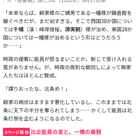
「本来ならば、頼家様のご嫡男である一幡様が鎌倉殿を
継ぐべきだが、まだ幼すぎる。そこで西国38か国につい
ては
千幡
（演：峰岸煌桜。
源実朝
）様が治め、東国28か
国については一幡様が治めるという形はどうだろう
か……」
時政の提案に能員が怒るまいことか、断じて受け入れる
筈がありません。が、時政の周到な根回しによって御家
人たちはほとんど賛成。
「謀りおったな、北条め！」
頼家の病状はますます悪化しているし、このままでは北
条に天下の半分を奪られてしまう……かくして能員は北
条打倒を企むようになるのでした。
比企能員の変と、一幡の最期
2ページ目