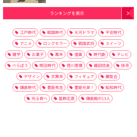
ランキングを表示
江戸時代
戦国時代
大河ドラマ
平安時代
アニメ
ロングセラー
戦国武将
スイーツ
雑学
お菓子
幕末
漫画
時代劇
テレビ
べらぼう
明治時代
徳川家康
織田信長
抹茶
デザイン
文房具
フィギュア
展覧会
鎌倉時代
豊臣秀吉
豊臣兄弟！
昭和時代
光る君へ
葛飾北斎
鎌倉殿の13人