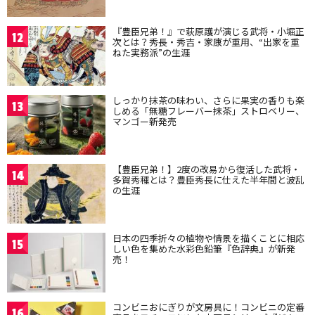
『豊臣兄弟！』で萩原護が演じる武将・小堀正
12
次とは？秀長・秀吉・家康が重用、“出家を重
ねた実務派”の生涯
しっかり抹茶の味わい、さらに果実の香りも楽
13
しめる「無糖フレーバー抹茶」ストロベリー、
マンゴー新発売
【豊臣兄弟！】2度の改易から復活した武将・
14
多賀秀種とは？豊臣秀長に仕えた半年間と波乱
の生涯
日本の四季折々の植物や情景を描くことに相応
15
しい色を集めた水彩色鉛筆『色辞典』が新発
売！
コンビニおにぎりが文房具に！コンビニの定番
16