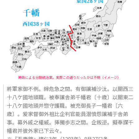
時政による分割統治案。実際この通りだったかは不明（イメージ）
將軍家御不例。縡危急之間。有御讓補沙汰。以關西三
十八ケ國地頭職。被奉讓舎弟千幡君〔十歳〕以關東二
十八ケ國地頭并惣守護職。被充御長子一幡君〔六
歳〕。爰家督御外祖比企判官能員潜憤怨讓補于舎弟
事。募外戚之權威。挿獨歩志之間。企叛逆。擬奉謀千
幡君并彼外家已下云々。
※『吾妻鏡』建仁3年（1203年）8月27日条