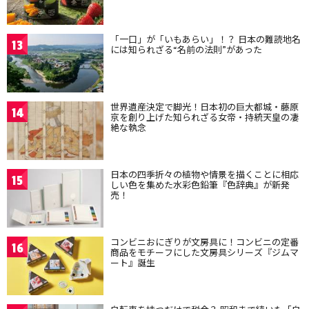
「一口」が「いもあらい」！？ 日本の難読地名
13
には知られざる“名前の法則”があった
世界遺産決定で脚光！日本初の巨大都城・藤原
14
京を創り上げた知られざる女帝・持統天皇の凄
絶な執念
日本の四季折々の植物や情景を描くことに相応
15
しい色を集めた水彩色鉛筆『色辞典』が新発
売！
コンビニおにぎりが文房具に！コンビニの定番
16
商品をモチーフにした文房具シリーズ『ジムマ
ート』誕生