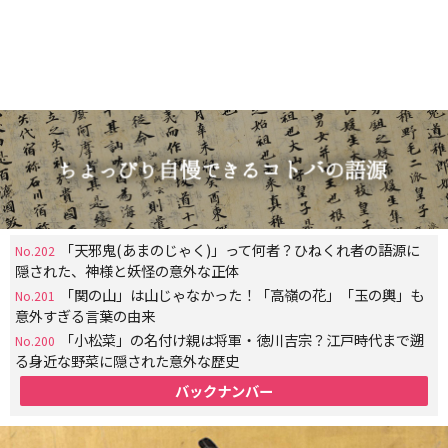
「天邪鬼(あまのじゃく)」って何者？ひねくれ者の語源に
No.202
隠された、神様と妖怪の意外な正体
「関の山」は山じゃなかった！「高嶺の花」「玉の輿」も
No.201
意外すぎる言葉の由来
「小松菜」の名付け親は将軍・徳川吉宗？江戸時代まで遡
No.200
る身近な野菜に隠された意外な歴史
バックナンバー