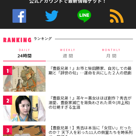
公式アカウントで最新情報ゲット！
ランキング
RANKING
DAILY
WEEKLY
MONTHLY
24時間
週 間
月 間
『豊臣兄弟！』お市と柴田勝家、自刃しての最
1
期と「辞世の句」…運命を共にした２人の悲劇
『豊臣兄弟！』茶々＝悪女はほぼ創作？秀吉が
2
溺愛、豊臣家滅亡を背負わされた茶々(井上和)
の壮絶すぎる生涯
【豊臣兄弟！】秀吉は本当に「女狂い」だった
3
のか？ 天下人を彩った11人の側室たちを時系列