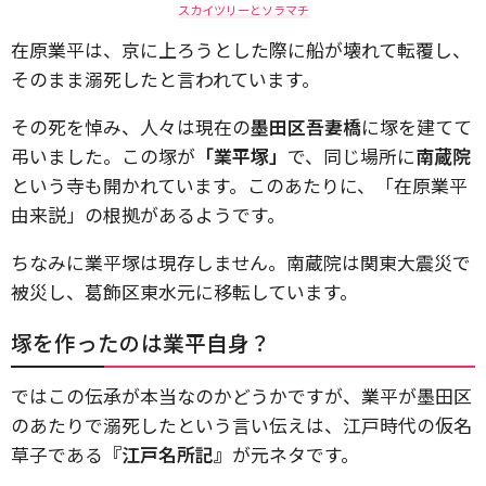
スカイツリーとソラマチ
在原業平は、京に上ろうとした際に船が壊れて転覆し、
そのまま溺死したと言われています。
その死を悼み、人々は現在の
墨田区吾妻橋
に塚を建てて
弔いました。この塚が
「業平塚」
で、同じ場所に
南蔵院
という寺も開かれています。このあたりに、「在原業平
由来説」の根拠があるようです。
ちなみに業平塚は現存しません。南蔵院は関東大震災で
被災し、葛飾区東水元に移転しています。
塚を作ったのは業平自身？
ではこの伝承が本当なのかどうかですが、業平が墨田区
のあたりで溺死したという言い伝えは、江戸時代の仮名
草子である
『江戸名所記』
が元ネタです。