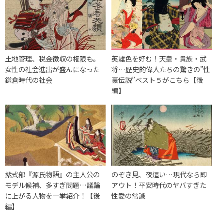
土地管理、税金徴収の権限も。
英雄色を好む！天皇・貴族・武
女性の社会進出が盛んになった
将…歴史的偉人たちの驚きの”性
鎌倉時代の社会
豪伝説”べスト５がこちら【後
編】
紫式部『源氏物語』の主人公の
のぞき見、夜這い…現代なら即
モデル候補、多すぎ問題…議論
アウト！平安時代のヤバすぎた
に上がる人物を一挙紹介！【後
性愛の常識
編】