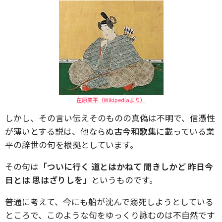
在原業平（Wikipediaより）
しかし、その言い伝えそのものの真偽は不明で、信憑性
が薄いとする説は、他ならぬ
古今和歌集
に載っている業
平の辞世の句を根拠としています。
その句は
「ついに行く 道とはかねて 聞きしかど 昨日今
日とは 思はざりしを」
というものです。
普通に考えて、今にも船が沈んで溺死しようとしている
ところで、このような句をゆっくり詠むのは不自然です