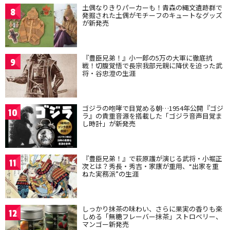
土偶なりきりパーカーも！青森の縄文遺跡群で
8
発掘された土偶がモチーフのキュートなグッズ
が新発売
『豊臣兄弟！』小一郎の5万の大軍に徹底抗
9
戦！切腹覚悟で長宗我部元親に降伏を迫った武
将・谷忠澄の生涯
ゴジラの咆哮で目覚める朝…1954年公開『ゴジ
10
ラ』の貴重音源を搭載した「ゴジラ音声目覚ま
し時計」が新発売
『豊臣兄弟！』で萩原護が演じる武将・小堀正
11
次とは？秀長・秀吉・家康が重用、“出家を重
ねた実務派”の生涯
しっかり抹茶の味わい、さらに果実の香りも楽
12
しめる「無糖フレーバー抹茶」ストロベリー、
マンゴー新発売