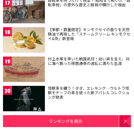
自転車を持つだけで税金？ 昭和まで続いた「自
17
転車税」の意外な歴史と脱税が横行した理由
【季節・数量限定】キンモクセイの香りを天然
18
精油で再現した「スチームクリーム キンモクセ
イ&茶」新登場
村上水軍を率いた戦国武将！幼い弟を支え、共
19
に海へ散った得居通幸の波乱に満ちた生涯
怪獣革を纏う！ダダ、エレキング…ウルトラ怪
20
獣モチーフの革を使った新アパレルコレクショ
ンが発表
ランキングを表示