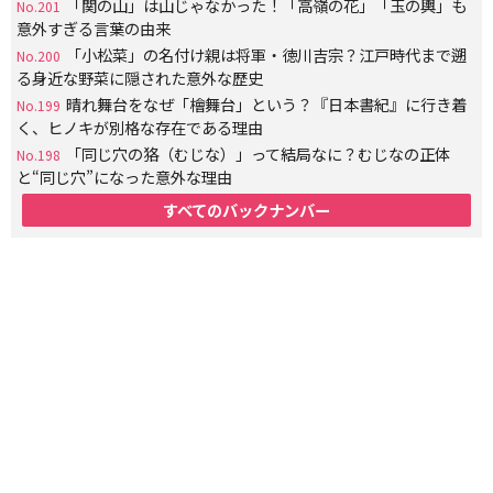
「関の山」は山じゃなかった！「高嶺の花」「玉の輿」も
No.201
意外すぎる言葉の由来
「小松菜」の名付け親は将軍・徳川吉宗？江戸時代まで遡
No.200
る身近な野菜に隠された意外な歴史
晴れ舞台をなぜ「檜舞台」という？『日本書紀』に行き着
No.199
く、ヒノキが別格な存在である理由
「同じ穴の狢（むじな）」って結局なに？むじなの正体
No.198
と“同じ穴”になった意外な理由
すべてのバックナンバー