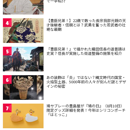
で一挙紹介
【豊臣兄弟！】22歳で散った長宗我部元親の天
4
才後継者・信親とは？武勇を奮った若武者の壮
絶な最期
『豊臣兄弟！』で描かれた織田信長の道普請は
5
史実？信長が実施した街道整備の施策を紹介
あの装飾は「炎」ではない？縄文時代の国宝・
6
火焔型土器、5000年前の人々が刻んだ謎とデザ
インの秘密
鳩サブレーの豊島屋が『鳩の日』（8月10日）
7
限定グッズ詳細を発表！今年はシリコンポーチ
「はとっこ」