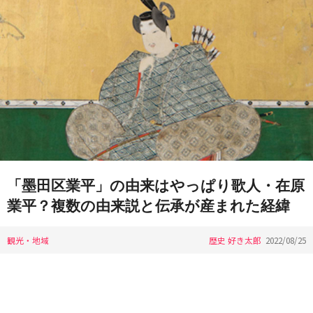
「墨田区業平」の由来はやっぱり歌人・在原
業平？複数の由来説と伝承が産まれた経緯
観光・地域
歴史 好き太郎
2022/08/25