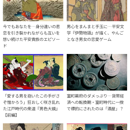
今でもあなたを…身分違いの悲
男心をまんまと手玉に…平安文
恋を引き裂かれながらも互いを
学『伊勢物語』が描く、やんご
想い続けた平安貴族のエピソー
となき男女の恋愛ゲーム
ド
「愛する男を抱いたこの手がさ
室町幕府のダメっぷり…貨幣経
ぞ憎かろう」狂おしく咲き乱れ
済への転換期・室町時代に一揆
た江戸時代の衆道『男色大鏡』
で標的にされたのは「酒屋」？
【前編】