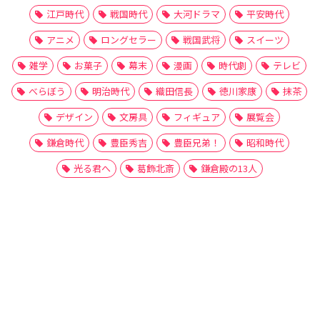
江戸時代
戦国時代
大河ドラマ
平安時代
アニメ
ロングセラー
戦国武将
スイーツ
雑学
お菓子
幕末
漫画
時代劇
テレビ
べらぼう
明治時代
織田信長
徳川家康
抹茶
デザイン
文房具
フィギュア
展覧会
鎌倉時代
豊臣秀吉
豊臣兄弟！
昭和時代
光る君へ
葛飾北斎
鎌倉殿の13人