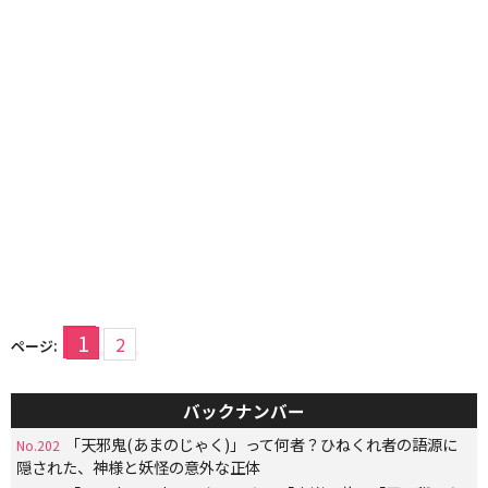
1
2
ページ:
バックナンバー
「天邪鬼(あまのじゃく)」って何者？ひねくれ者の語源に
No.202
隠された、神様と妖怪の意外な正体