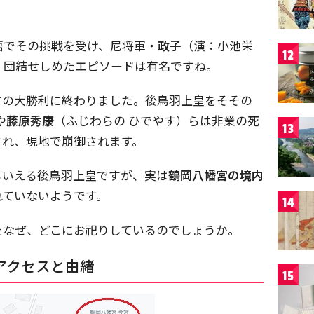
悟でその挑戦を受け、尼将軍・
政子
（演：小池栄
12
、団結せしめたエピソードは有名ですね。
方の大勝利に終わりました。後鳥羽上皇をそその
や
藤原秀康
（ふじわらの ひでやす）らは非業の死
13
され、現地で崩御されます。
もいえる後鳥羽上皇ですが、実は
鶴岡八幡宮の境内
れていないようです。
14
をなぜ、どこにお祀りしているのでしょうか。
アクセスと由緒
15