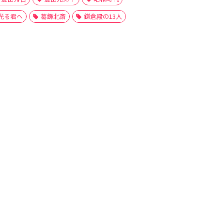
光る君へ
葛飾北斎
鎌倉殿の13人