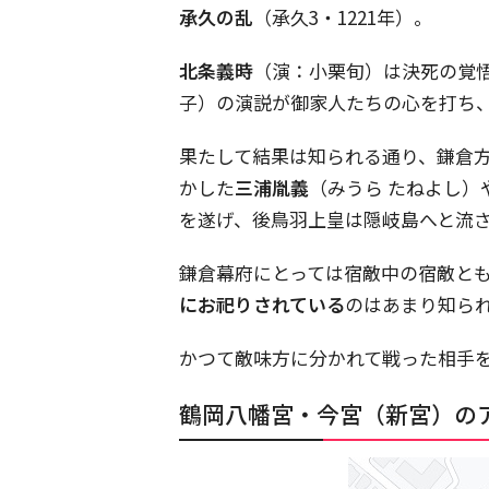
承久の乱
（承久3・1221年）。
北条義時
（演：小栗旬）は決死の覚
子）の演説が御家人たちの心を打ち
果たして結果は知られる通り、鎌倉
かした
三浦胤義
（みうら たねよし）
を遂げ、後鳥羽上皇は隠岐島へと流
鎌倉幕府にとっては宿敵中の宿敵と
にお祀りされている
のはあまり知ら
かつて敵味方に分かれて戦った相手
鶴岡八幡宮・今宮（新宮）の