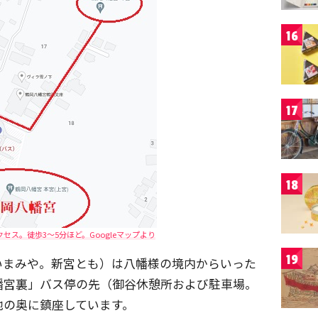
16
17
18
セス。徒歩3～5分ほど。Googleマップより
19
いまみや。新宮とも）は八幡様の境内からいった
幡宮裏」バス停の先（御谷休憩所および駐車場。
地の奥に鎮座しています。