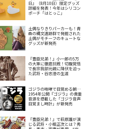
日』（8月10日）限定グッズ
詳細を発表！今年はシリコン
ポーチ「はとっこ」
土偶なりきりパーカーも！青
森の縄文遺跡群で発掘された
土偶がモチーフのキュートな
グッズが新発売
『豊臣兄弟！』小一郎の5万
の大軍に徹底抗戦！切腹覚悟
で長宗我部元親に降伏を迫っ
た武将・谷忠澄の生涯
ゴジラの咆哮で目覚める朝…
1954年公開『ゴジラ』の貴重
音源を搭載した「ゴジラ音声
目覚まし時計」が新発売
『豊臣兄弟！』で萩原護が演
じる武将・小堀正次とは？秀
長・秀吉・家康が重用、“出