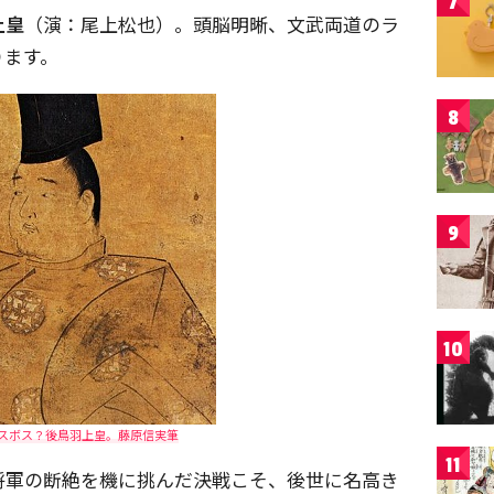
7
上皇
（演：尾上松也）。頭脳明晰、文武両道のラ
ります。
8
9
10
スボス？後鳥羽上皇。藤原信実筆
11
将軍の断絶を機に挑んだ決戦こそ、後世に名高き