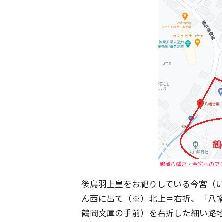
鶴岡八幡宮・今宮へのアク
後鳥羽上皇をお祀りしている
今宮
（
ん西に出て（※）北上＝右折、「八
鶴岡文庫の手前）を右折した細い路