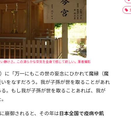
ない静けさ。この清らかな空気を全身で感じて欲しい。筆者撮影
7年）に「万一にもこの世の妄念にひかれて魔縁（魔
災いをなすだろう。我が子孫が世を取ることがあれ
ある。もし我が子孫が世を取ることあれば、我が
た。
2日に崩御されると、その年は
日本全国で疫病や飢