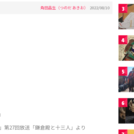
角田晶生（つのだ あきお）
2022/08/10
3
4
5
6
」
人」第27回放送「鎌倉殿と十三人」より