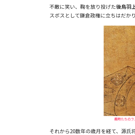
不敵に笑い、鞠を放り投げた
後鳥羽
スボスとして鎌倉政権に立ちはだか
義時たちのラ
それから20数年の歳月を経て、源氏