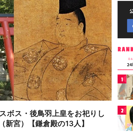
RAN
DA
2
1
2
スボス・後鳥羽上皇をお祀りし
（新宮）【鎌倉殿の13人】