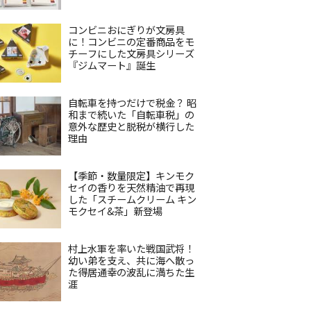
コンビニおにぎりが文房具
に！コンビニの定番商品をモ
チーフにした文房具シリーズ
『ジムマート』誕生
自転車を持つだけで税金？ 昭
和まで続いた「自転車税」の
意外な歴史と脱税が横行した
理由
【季節・数量限定】キンモク
セイの香りを天然精油で再現
した「スチームクリーム キン
モクセイ&茶」新登場
村上水軍を率いた戦国武将！
幼い弟を支え、共に海へ散っ
た得居通幸の波乱に満ちた生
涯