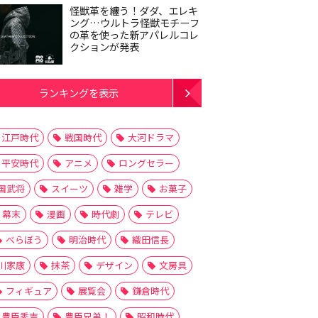
怪獣革を纏う！ダダ、エレキ
ング…ウルトラ怪獣モチーフ
の革を使った新アパレルコレ
クションが発表
ランキングを表示
江戸時代
戦国時代
大河ドラマ
平安時代
アニメ
ロングセラー
国武将
スイーツ
雑学
お菓子
幕末
漫画
時代劇
テレビ
べらぼう
明治時代
織田信長
川家康
抹茶
デザイン
文房具
フィギュア
展覧会
鎌倉時代
豊臣秀吉
豊臣兄弟！
昭和時代