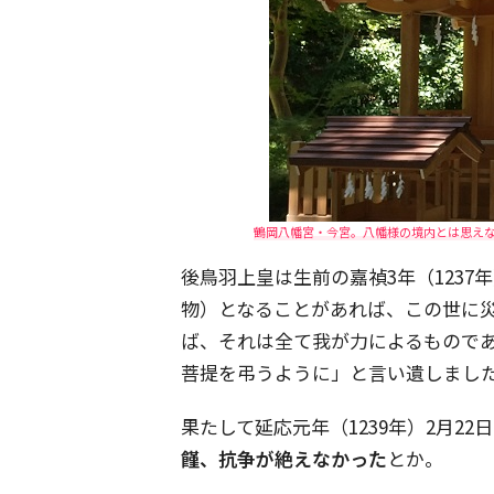
鶴岡八幡宮・今宮。八幡様の境内とは思え
後鳥羽上皇は生前の嘉禎3年（123
物）となることがあれば、この世に
ば、それは全て我が力によるもので
菩提を弔うように」と言い遺しまし
果たして延応元年（1239年）2月2
饉、抗争が絶えなかった
とか。