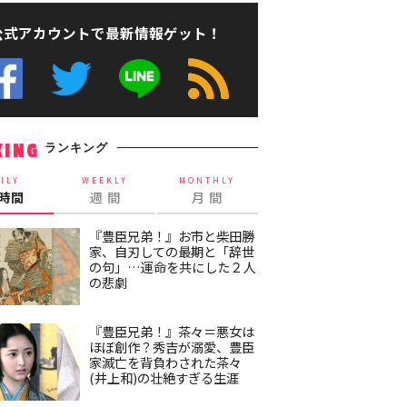
公式アカウントで最新情報ゲット！
ランキング
KING
ILY
WEEKLY
MONTHLY
4時間
週 間
月 間
『豊臣兄弟！』お市と柴田勝
家、自刃しての最期と「辞世
の句」…運命を共にした２人
の悲劇
『豊臣兄弟！』茶々＝悪女は
ほぼ創作？秀吉が溺愛、豊臣
家滅亡を背負わされた茶々
(井上和)の壮絶すぎる生涯