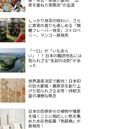
家を重ねた実務派”の生涯
しっかり抹茶の味わい、さら
に果実の香りも楽しめる「無
糖フレーバー抹茶」ストロベ
リー、マンゴー新発売
「一口」が「いもあら
い」！？ 日本の難読地名には
知られざる“名前の法則”があ
った
世界遺産決定で脚光！日本初
の巨大都城・藤原京を創り上
げた知られざる女帝・持統天
皇の凄絶な執念
日本の四季折々の植物や情景
を描くことに相応しい色を集
めた水彩色鉛筆『色辞典』が
新発売！