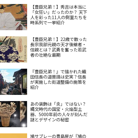
【豊臣兄弟！】秀吉は本当に
「女狂い」だったのか？ 天下
人を彩った11人の側室たちを
時系列で一挙紹介
【豊臣兄弟！】22歳で散った
長宗我部元親の天才後継者・
信親とは？武勇を奮った若武
者の壮絶な最期
『豊臣兄弟！』で描かれた織
田信長の道普請は史実？信長
が実施した街道整備の施策を
紹介
あの装飾は「炎」ではない？
縄文時代の国宝・火焔型土
器、5000年前の人々が刻んだ
謎とデザインの秘密
鳩サブレーの豊島屋が『鳩の