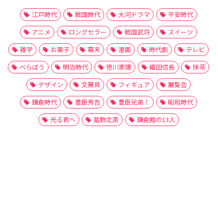
江戸時代
戦国時代
大河ドラマ
平安時代
アニメ
ロングセラー
戦国武将
スイーツ
雑学
お菓子
幕末
漫画
時代劇
テレビ
べらぼう
明治時代
徳川家康
織田信長
抹茶
デザイン
文房具
フィギュア
展覧会
鎌倉時代
豊臣秀吉
豊臣兄弟！
昭和時代
光る君へ
葛飾北斎
鎌倉殿の13人