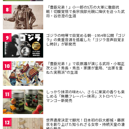
『豊臣兄弟！』小一郎の5万の大軍に徹底抗
8
戦！切腹覚悟で長宗我部元親に降伏を迫った武
将・谷忠澄の生涯
ゴジラの咆哮で目覚める朝…1954年公開『ゴジ
9
ラ』の貴重音源を搭載した「ゴジラ音声目覚ま
し時計」が新発売
『豊臣兄弟！』で萩原護が演じる武将・小堀正
10
次とは？秀長・秀吉・家康が重用、“出家を重
ねた実務派”の生涯
しっかり抹茶の味わい、さらに果実の香りも楽
11
しめる「無糖フレーバー抹茶」ストロベリー、
マンゴー新発売
世界遺産決定で脚光！日本初の巨大都城・藤原
12
京を創り上げた知られざる女帝・持統天皇の凄
絶な執念