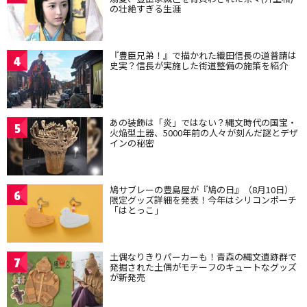
の壮絶すぎる生涯
『豊臣兄弟！』で描かれた織田信長の道普請は
4
史実？信長が実施した街道整備の施策を紹介
あの装飾は「炎」ではない？縄文時代の国宝・
5
火焔型土器、5000年前の人々が刻んだ謎とデザ
インの秘密
鳩サブレーの豊島屋が『鳩の日』（8月10日）
6
限定グッズ詳細を発表！今年はシリコンポーチ
「はとっこ」
土偶なりきりパーカーも！青森の縄文遺跡群で
7
発掘された土偶がモチーフのキュートなグッズ
が新発売