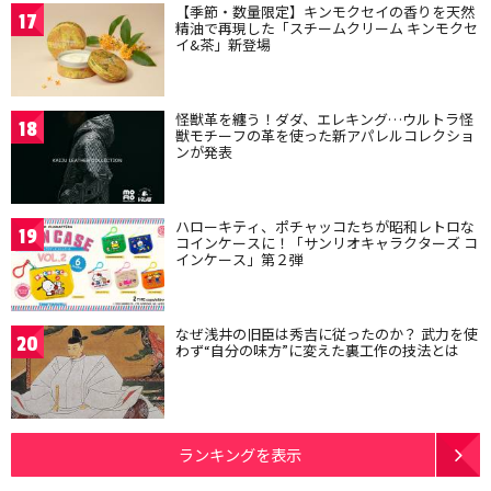
【季節・数量限定】キンモクセイの香りを天然
17
精油で再現した「スチームクリーム キンモクセ
イ&茶」新登場
怪獣革を纏う！ダダ、エレキング…ウルトラ怪
18
獣モチーフの革を使った新アパレルコレクショ
ンが発表
ハローキティ、ポチャッコたちが昭和レトロな
19
コインケースに！「サンリオキャラクターズ コ
インケース」第２弾
なぜ浅井の旧臣は秀吉に従ったのか？ 武力を使
20
わず“自分の味方”に変えた裏工作の技法とは
ランキングを表示