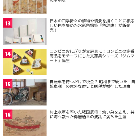
日本の四季折々の植物や情景を描くことに相応
13
しい色を集めた水彩色鉛筆『色辞典』が新発
売！
コンビニおにぎりが文房具に！コンビニの定番
14
商品をモチーフにした文房具シリーズ『ジムマ
ート』誕生
自転車を持つだけで税金？ 昭和まで続いた「自
15
転車税」の意外な歴史と脱税が横行した理由
村上水軍を率いた戦国武将！幼い弟を支え、共
16
に海へ散った得居通幸の波乱に満ちた生涯