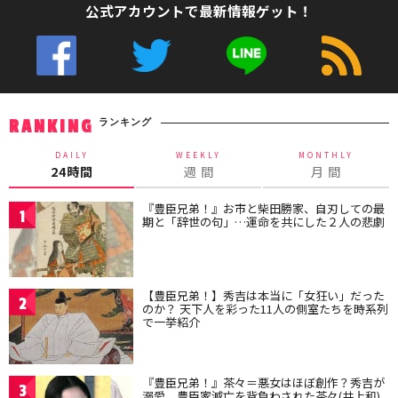
公式アカウントで最新情報ゲット！
ランキング
RANKING
DAILY
WEEKLY
MONTHLY
24時間
週 間
月 間
『豊臣兄弟！』お市と柴田勝家、自刃しての最
1
期と「辞世の句」…運命を共にした２人の悲劇
【豊臣兄弟！】秀吉は本当に「女狂い」だった
2
のか？ 天下人を彩った11人の側室たちを時系列
で一挙紹介
『豊臣兄弟！』茶々＝悪女はほぼ創作？秀吉が
3
溺愛、豊臣家滅亡を背負わされた茶々(井上和)