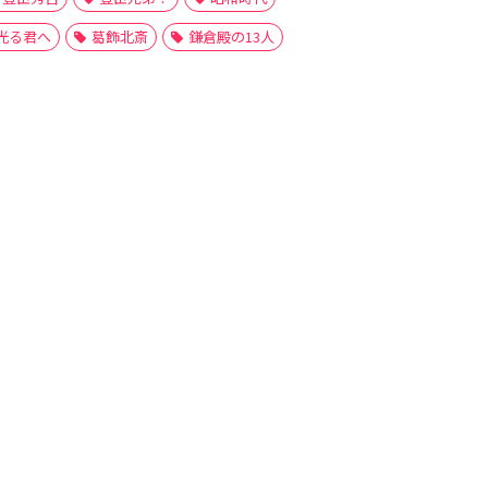
光る君へ
葛飾北斎
鎌倉殿の13人