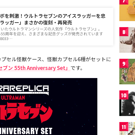
7
ボを刺激！ウルトラセブンのアイスラッガーを忠
ラッガー」まさかの復刻・再発売
ていたウルトラマンシリーズの人気作『ウルトラセブン』。
8
から55周年を迎え、さまざまな記念グッズが発売されています
18033…
カプセル怪獣ケース、怪獣カプセル6種がセットに
9
5th Anniversary Set」
です。
10
11