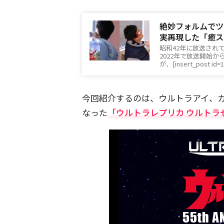
絶妙フォルムでツ
実再現した「癒ス
昭和42年に放送され
2022年で放送開始
が、[insert_post id=
今回紹介するのは、ウルトラアイ、
なった
「ウルトラレプリカ ウルトラセブン 5