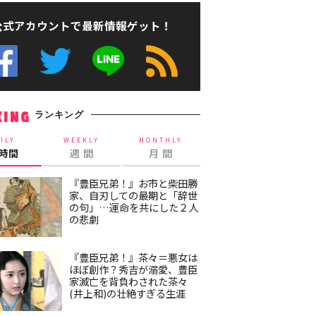
公式アカウントで最新情報ゲット！
ランキング
KING
ILY
WEEKLY
MONTHLY
4時間
週 間
月 間
『豊臣兄弟！』お市と柴田勝
家、自刃しての最期と「辞世
の句」…運命を共にした２人
の悲劇
『豊臣兄弟！』茶々＝悪女は
ほぼ創作？秀吉が溺愛、豊臣
家滅亡を背負わされた茶々
(井上和)の壮絶すぎる生涯