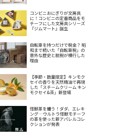
コンビニおにぎりが文房具
に！コンビニの定番商品をモ
チーフにした文房具シリーズ
『ジムマート』誕生
自転車を持つだけで税金？ 昭
和まで続いた「自転車税」の
意外な歴史と脱税が横行した
理由
【季節・数量限定】キンモク
セイの香りを天然精油で再現
した「スチームクリーム キン
モクセイ&茶」新登場
怪獣革を纏う！ダダ、エレキ
ング…ウルトラ怪獣モチーフ
の革を使った新アパレルコレ
クションが発表