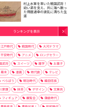
村上水軍を率いた戦国武将！
幼い弟を支え、共に海へ散っ
た得居通幸の波乱に満ちた生
涯
ランキングを表示
江戸時代
戦国時代
大河ドラマ
平安時代
アニメ
ロングセラー
国武将
スイーツ
雑学
お菓子
幕末
漫画
時代劇
テレビ
べらぼう
明治時代
織田信長
川家康
抹茶
デザイン
文房具
フィギュア
展覧会
鎌倉時代
豊臣秀吉
豊臣兄弟！
昭和時代