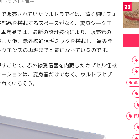
ルトラアイ + 台座
20
まで販売されていたウルトラアイは、薄く細いフォ
子部品を搭載するスペースがなく、変身シークエ
、本商品では、最新の設計技術により、販売元の
蔵した他、赤外線通信ギミックを搭載し、過去発
ークエンスの再現まで可能になっているのです。
押すことで、赤外線受信器を内蔵したカプセル怪獣
エーションは、変身音だけでなく、ウルトラセブ
されているそう。
戦
徳