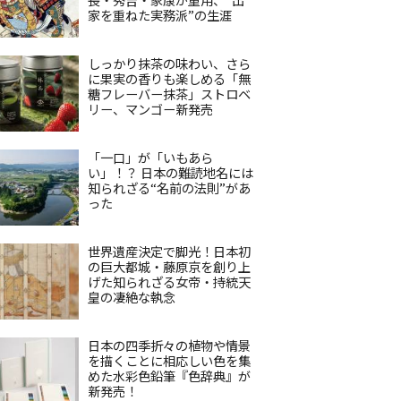
家を重ねた実務派”の生涯
しっかり抹茶の味わい、さら
に果実の香りも楽しめる「無
糖フレーバー抹茶」ストロベ
リー、マンゴー新発売
「一口」が「いもあら
い」！？ 日本の難読地名には
知られざる“名前の法則”があ
った
世界遺産決定で脚光！日本初
の巨大都城・藤原京を創り上
げた知られざる女帝・持統天
皇の凄絶な執念
日本の四季折々の植物や情景
を描くことに相応しい色を集
めた水彩色鉛筆『色辞典』が
新発売！