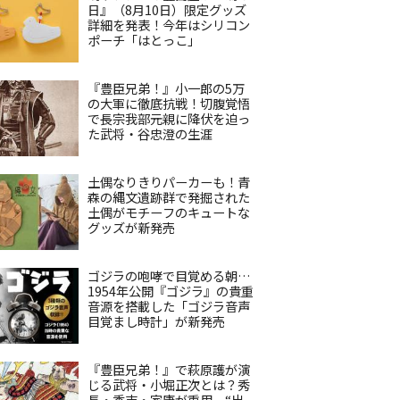
日』（8月10日）限定グッズ
詳細を発表！今年はシリコン
ポーチ「はとっこ」
『豊臣兄弟！』小一郎の5万
の大軍に徹底抗戦！切腹覚悟
で長宗我部元親に降伏を迫っ
た武将・谷忠澄の生涯
土偶なりきりパーカーも！青
森の縄文遺跡群で発掘された
土偶がモチーフのキュートな
グッズが新発売
ゴジラの咆哮で目覚める朝…
1954年公開『ゴジラ』の貴重
音源を搭載した「ゴジラ音声
目覚まし時計」が新発売
『豊臣兄弟！』で萩原護が演
じる武将・小堀正次とは？秀
長・秀吉・家康が重用、“出