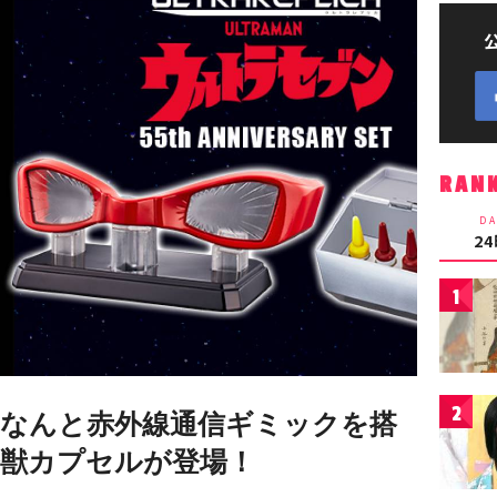
RAN
DA
2
1
2
なんと赤外線通信ギミックを搭
獣カプセルが登場！