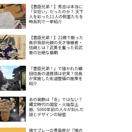
【豊臣兄弟！】秀吉は本当に
「女狂い」だったのか？ 天下
人を彩った11人の側室たちを
時系列で一挙紹介
【豊臣兄弟！】22歳で散った
長宗我部元親の天才後継者・
信親とは？武勇を奮った若武
者の壮絶な最期
『豊臣兄弟！』で描かれた織
田信長の道普請は史実？信長
が実施した街道整備の施策を
紹介
あの装飾は「炎」ではない？
縄文時代の国宝・火焔型土
器、5000年前の人々が刻んだ
謎とデザインの秘密
鳩サブレーの豊島屋が『鳩の