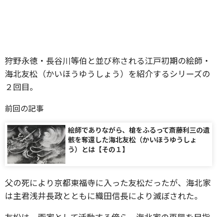
狩野永徳・長谷川等伯と並び称される江戸初期の絵師・
海北友松（かいほうゆうしょう）を紹介するシリーズの
２回目。
前回の記事
絵師でありながら、槍をふるって斎藤利三の遺
骸を奪還した海北友松（かいほうゆうしょ
う）とは【その１】
父の死により京都東福寺に入った友松だったが、海北家
は主君浅井長政とともに織田信長により滅ぼされた。
友松は、画家として活動する傍ら、海北家の再興を目指