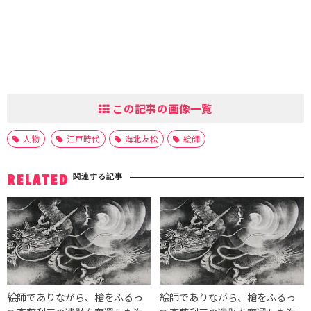
この記事の画像一覧
人物
江戸時代
海北友松
絵師
関連する記事
RELATED
絵師でありながら、槍をふるっ
絵師でありながら、槍をふるっ