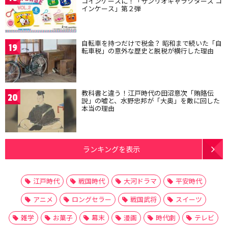
コインケースに！「サンリオキャラクターズ コ
インケース」第２弾
自転車を持つだけで税金？ 昭和まで続いた「自
19
転車税」の意外な歴史と脱税が横行した理由
教科書と違う！江戸時代の田沼意次「賄賂伝
20
説」の嘘と、水野忠邦が「大奥」を敵に回した
本当の理由
ランキングを表示
江戸時代
戦国時代
大河ドラマ
平安時代
アニメ
ロングセラー
戦国武将
スイーツ
雑学
お菓子
幕末
漫画
時代劇
テレビ