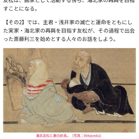
すことになる。
【その2】では、主君・浅井家の滅亡と運命をともにし
た実家・海北家の再興を目指す友松が、その過程で出会
った斎藤利三を始めとする人々のお話をしよう。
海北友松と妻の妙貞。（写真：Wikipedia）