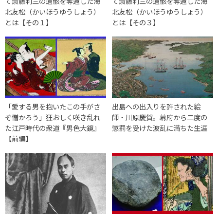
て斎藤利三の遺骸を奪還した海
て斎藤利三の遺骸を奪還した海
北友松（かいほうゆうしょう）
北友松（かいほうゆうしょう）
とは【その１】
とは【その３】
「愛する男を抱いたこの手がさ
出島への出入りを許された絵
ぞ憎かろう」狂おしく咲き乱れ
師・川原慶賀。幕府から二度の
た江戸時代の衆道『男色大鏡』
懲罰を受けた波乱に満ちた生涯
【前編】