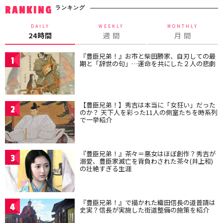
ランキング
RANKING
DAILY
WEEKLY
MONTHLY
24時間
週 間
月 間
『豊臣兄弟！』お市と柴田勝家、自刃しての最
1
期と「辞世の句」…運命を共にした２人の悲劇
【豊臣兄弟！】秀吉は本当に「女狂い」だった
2
のか？ 天下人を彩った11人の側室たちを時系列
で一挙紹介
『豊臣兄弟！』茶々＝悪女はほぼ創作？秀吉が
3
溺愛、豊臣家滅亡を背負わされた茶々(井上和)
の壮絶すぎる生涯
『豊臣兄弟！』で描かれた織田信長の道普請は
4
史実？信長が実施した街道整備の施策を紹介