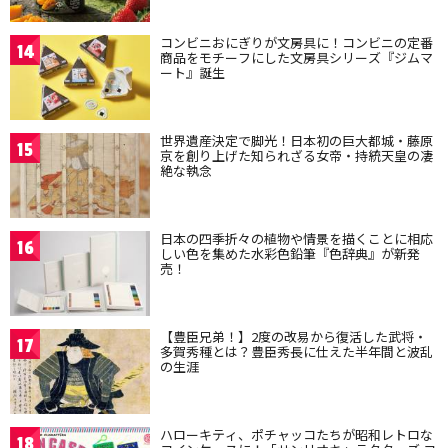
コンビニおにぎりが文房具に！コンビニの定番
14
商品をモチーフにした文房具シリーズ『ジムマ
ート』誕生
世界遺産決定で脚光！日本初の巨大都城・藤原
15
京を創り上げた知られざる女帝・持統天皇の凄
絶な執念
日本の四季折々の植物や情景を描くことに相応
16
しい色を集めた水彩色鉛筆『色辞典』が新発
売！
【豊臣兄弟！】2度の改易から復活した武将・
17
多賀秀種とは？豊臣秀長に仕えた半年間と波乱
の生涯
ハローキティ、ポチャッコたちが昭和レトロな
18