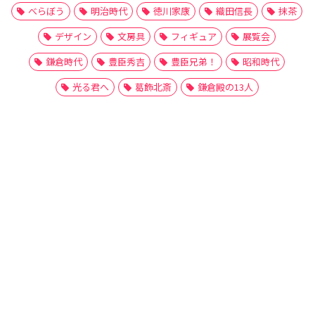
べらぼう
明治時代
徳川家康
織田信長
抹茶
デザイン
文房具
フィギュア
展覧会
鎌倉時代
豊臣秀吉
豊臣兄弟！
昭和時代
光る君へ
葛飾北斎
鎌倉殿の13人