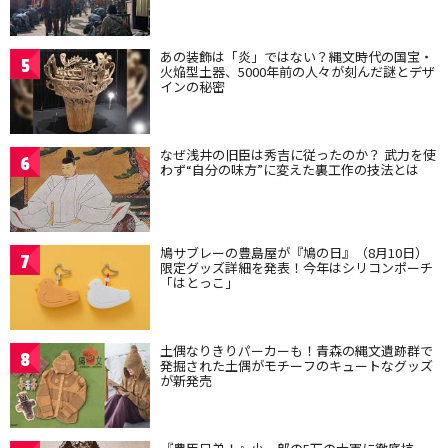
あの装飾は「炎」ではない？縄文時代の国宝・
5
火焔型土器、5000年前の人々が刻んだ謎とデザ
インの秘密
なぜ浅井の旧臣は秀吉に従ったのか？ 武力を使
6
わず“自分の味方”に変えた裏工作の技法とは
鳩サブレーの豊島屋が『鳩の日』（8月10日）
7
限定グッズ詳細を発表！今年はシリコンポーチ
「はとっこ」
土偶なりきりパーカーも！青森の縄文遺跡群で
8
発掘された土偶がモチーフのキュートなグッズ
が新発売