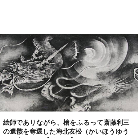
絵師でありながら、槍をふるって斎藤利三
の遺骸を奪還した海北友松（かいほうゆう