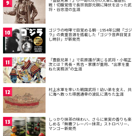
『豊臣兄弟！』小一郎の5万の大軍に徹底抗
9
戦！切腹覚悟で長宗我部元親に降伏を迫った武
将・谷忠澄の生涯
ゴジラの咆哮で目覚める朝…1954年公開『ゴジ
10
ラ』の貴重音源を搭載した「ゴジラ音声目覚ま
し時計」が新発売
『豊臣兄弟！』で萩原護が演じる武将・小堀正
11
次とは？秀長・秀吉・家康が重用、“出家を重
ねた実務派”の生涯
村上水軍を率いた戦国武将！幼い弟を支え、共
12
に海へ散った得居通幸の波乱に満ちた生涯
しっかり抹茶の味わい、さらに果実の香りも楽
13
しめる「無糖フレーバー抹茶」ストロベリー、
マンゴー新発売