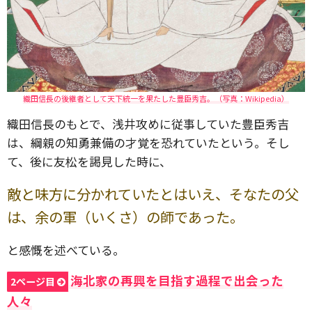
織田信長の後継者として天下統一を果たした豊臣秀吉。（写真：Wikipedia）
織田信長のもとで、浅井攻めに従事していた豊臣秀吉
は、綱親の知勇兼備の才覚を恐れていたという。そし
て、後に友松を謁見した時に、
敵と味方に分かれていたとはいえ、そなたの父
は、余の軍（いくさ）の師であった。
と感慨を述べている。
海北家の再興を目指す過程で出会った
2ページ目
人々