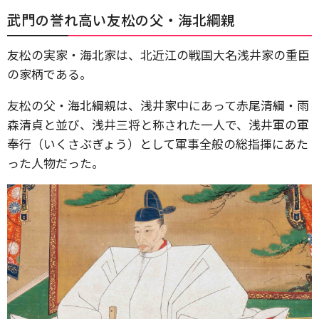
武門の誉れ高い友松の父・海北綱親
友松の実家・海北家は、北近江の戦国大名浅井家の重臣
の家柄である。
友松の父・海北綱親は、浅井家中にあって赤尾清綱・雨
森清貞と並び、浅井三将と称された一人で、浅井軍の軍
奉行（いくさぶぎょう）として軍事全般の総指揮にあた
った人物だった。