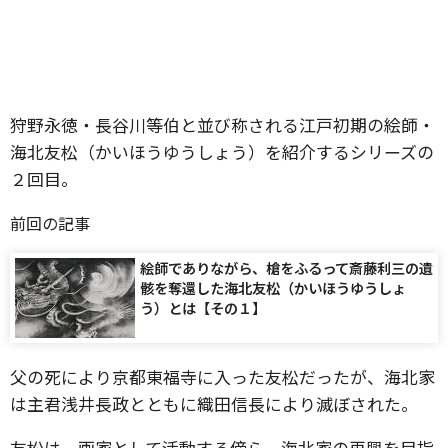
狩野永徳・長谷川等伯と並び称される江戸初期の絵師・
海北友松（かいほうゆうしょう）を紹介するシリーズの
２回目。
前回の記事
絵師でありながら、槍をふるって斎藤利三の遺
骸を奪還した海北友松（かいほうゆうしょ
う）とは【その１】
父の死により京都東福寺に入った友松だったが、海北家
は主君浅井長政とともに織田信長により滅ぼされた。
友松は、画家として活動する傍ら、海北家の再興を目指