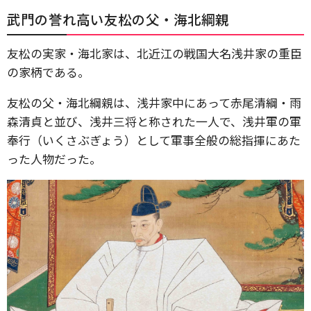
武門の誉れ高い友松の父・海北綱親
友松の実家・海北家は、北近江の戦国大名浅井家の重臣
の家柄である。
友松の父・海北綱親は、浅井家中にあって赤尾清綱・雨
森清貞と並び、浅井三将と称された一人で、浅井軍の軍
奉行（いくさぶぎょう）として軍事全般の総指揮にあた
った人物だった。