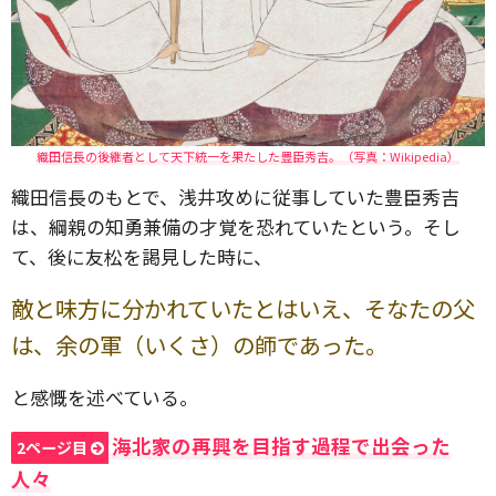
織田信長の後継者として天下統一を果たした豊臣秀吉。（写真：Wikipedia）
織田信長のもとで、浅井攻めに従事していた豊臣秀吉
は、綱親の知勇兼備の才覚を恐れていたという。そし
て、後に友松を謁見した時に、
敵と味方に分かれていたとはいえ、そなたの父
は、余の軍（いくさ）の師であった。
と感慨を述べている。
海北家の再興を目指す過程で出会った
2ページ目
人々