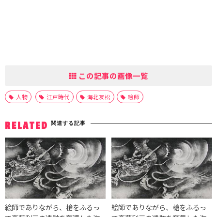
この記事の画像一覧
人物
江戸時代
海北友松
絵師
関連する記事
RELATED
絵師でありながら、槍をふるっ
絵師でありながら、槍をふるっ