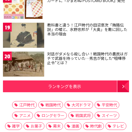
カードに『かまわぬ POSTCARD BOOK』発売
教科書と違う！江戸時代の田沼意次「賄賂伝
19
説」の嘘と、水野忠邦が「大奥」を敵に回した
本当の理由
対話がダメなら殺し合い！戦国時代の農民はガ
20
チで武器を持っていた…秀吉が発した“喧嘩停
止令”とは？
ランキングを表示
江戸時代
戦国時代
大河ドラマ
平安時代
アニメ
ロングセラー
戦国武将
スイーツ
雑学
お菓子
幕末
漫画
時代劇
テレビ