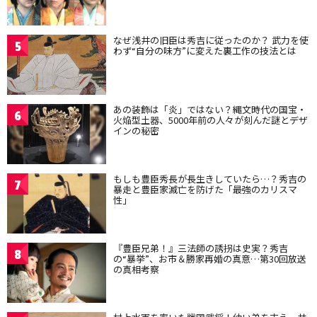
なぜ浅井の旧臣は秀吉に従ったのか？ 武力を使
5
わず“自分の味方”に変えた裏工作の技法とは
あの装飾は「炎」ではない？縄文時代の国宝・
6
火焔型土器、5000年前の人々が刻んだ謎とデザ
インの秘密
もしも豊臣秀長が長生きしていたら…？秀吉の
7
暴走と豊臣家滅亡を防げた「最強のカリスマ
性」
『豊臣兄弟！』三法師の誘拐は史実？秀吉
8
の“暴挙”、お市＆勝家再婚の真意…第30回放送
の真相考察