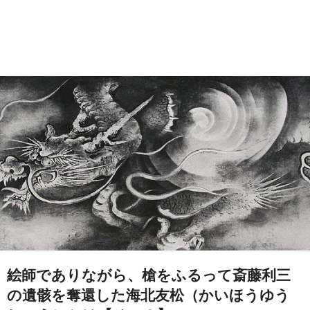
絵師でありながら、槍をふるって斎藤利三
の遺骸を奪還した海北友松（かいほうゆう