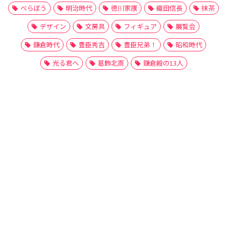
べらぼう
明治時代
徳川家康
織田信長
抹茶
デザイン
文房具
フィギュア
展覧会
鎌倉時代
豊臣秀吉
豊臣兄弟！
昭和時代
光る君へ
葛飾北斎
鎌倉殿の13人