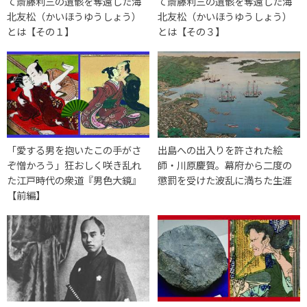
て斎藤利三の遺骸を奪還した海
て斎藤利三の遺骸を奪還した海
北友松（かいほうゆうしょう）
北友松（かいほうゆうしょう）
とは【その１】
とは【その３】
「愛する男を抱いたこの手がさ
出島への出入りを許された絵
ぞ憎かろう」狂おしく咲き乱れ
師・川原慶賀。幕府から二度の
た江戸時代の衆道『男色大鏡』
懲罰を受けた波乱に満ちた生涯
【前編】