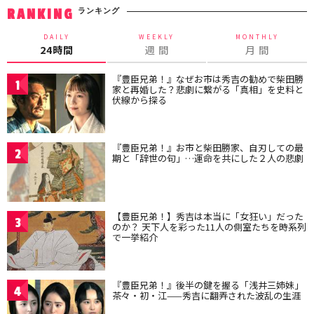
ランキング
RANKING
DAILY
WEEKLY
MONTHLY
24時間
週 間
月 間
『豊臣兄弟！』なぜお市は秀吉の勧めで柴田勝
1
家と再婚した？悲劇に繋がる「真相」を史料と
伏線から探る
『豊臣兄弟！』お市と柴田勝家、自刃しての最
2
期と「辞世の句」…運命を共にした２人の悲劇
【豊臣兄弟！】秀吉は本当に「女狂い」だった
3
のか？ 天下人を彩った11人の側室たちを時系列
で一挙紹介
『豊臣兄弟！』後半の鍵を握る「浅井三姉妹」
4
茶々・初・江——秀吉に翻弄された波乱の生涯