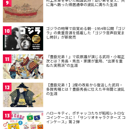
村上水軍を率いた戦国武将！幼い弟を支え、共
9
に海へ散った得居通幸の波乱に満ちた生涯
ゴジラの咆哮で目覚める朝…1954年公開『ゴジ
10
ラ』の貴重音源を搭載した「ゴジラ音声目覚ま
し時計」が新発売
『豊臣兄弟！』で萩原護が演じる武将・小堀正
11
次とは？秀長・秀吉・家康が重用、“出家を重
ねた実務派”の生涯
【豊臣兄弟！】2度の改易から復活した武将・
12
多賀秀種とは？豊臣秀長に仕えた半年間と波乱
の生涯
ハローキティ、ポチャッコたちが昭和レトロな
13
コインケースに！「サンリオキャラクターズ コ
インケース」第２弾