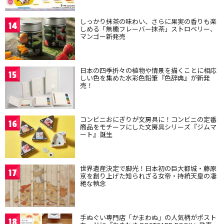
しっかり抹茶の味わい、さらに果実の香りも楽
14
しめる「無糖フレーバー抹茶」ストロベリー、
マンゴー新発売
日本の四季折々の植物や情景を描くことに相応
15
しい色を集めた水彩色鉛筆『色辞典』が新発
売！
コンビニおにぎりが文房具に！コンビニの定番
16
商品をモチーフにした文房具シリーズ『ジムマ
ート』誕生
世界遺産決定で脚光！日本初の巨大都城・藤原
17
京を創り上げた知られざる女帝・持統天皇の凄
絶な執念
手ぬぐい専門店「かまわぬ」の人気柄がポスト
18