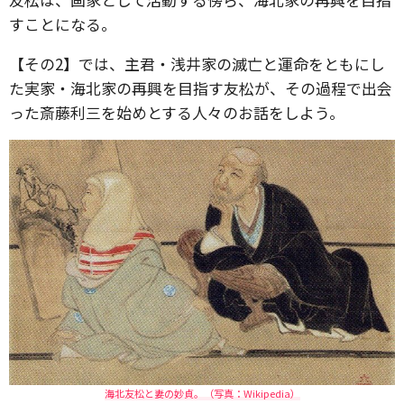
すことになる。
【その2】では、主君・浅井家の滅亡と運命をともにし
た実家・海北家の再興を目指す友松が、その過程で出会
った斎藤利三を始めとする人々のお話をしよう。
海北友松と妻の妙貞。（写真：Wikipedia）