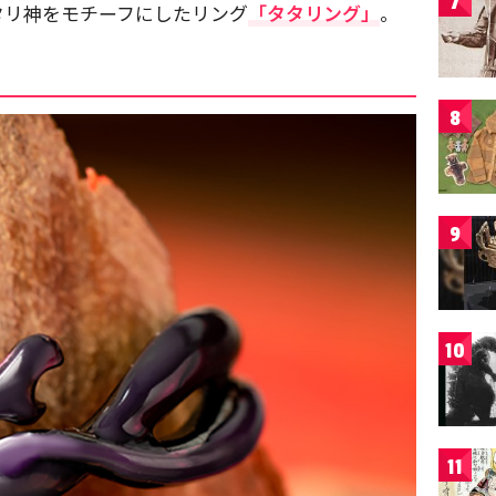
7
タリ神をモチーフにしたリング
「タタリング」
。
8
9
10
11