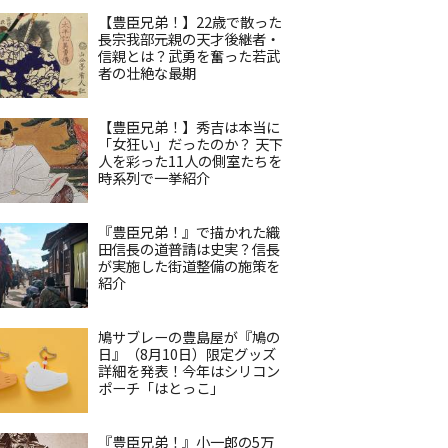
【豊臣兄弟！】22歳で散った
長宗我部元親の天才後継者・
信親とは？武勇を奮った若武
者の壮絶な最期
【豊臣兄弟！】秀吉は本当に
「女狂い」だったのか？ 天下
人を彩った11人の側室たちを
時系列で一挙紹介
『豊臣兄弟！』で描かれた織
田信長の道普請は史実？信長
が実施した街道整備の施策を
紹介
鳩サブレーの豊島屋が『鳩の
日』（8月10日）限定グッズ
詳細を発表！今年はシリコン
ポーチ「はとっこ」
『豊臣兄弟！』小一郎の5万