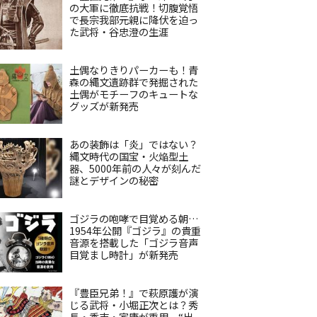
の大軍に徹底抗戦！切腹覚悟
で長宗我部元親に降伏を迫っ
た武将・谷忠澄の生涯
土偶なりきりパーカーも！青
森の縄文遺跡群で発掘された
土偶がモチーフのキュートな
グッズが新発売
あの装飾は「炎」ではない？
縄文時代の国宝・火焔型土
器、5000年前の人々が刻んだ
謎とデザインの秘密
ゴジラの咆哮で目覚める朝…
1954年公開『ゴジラ』の貴重
音源を搭載した「ゴジラ音声
目覚まし時計」が新発売
『豊臣兄弟！』で萩原護が演
じる武将・小堀正次とは？秀
長・秀吉・家康が重用、“出