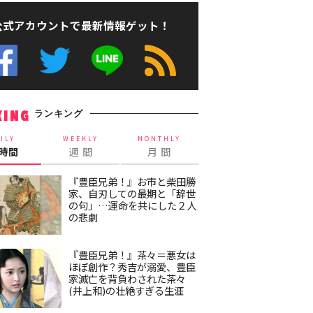
公式アカウントで最新情報ゲット！
ランキング
KING
ILY
WEEKLY
MONTHLY
4時間
週 間
月 間
『豊臣兄弟！』お市と柴田勝
家、自刃しての最期と「辞世
の句」…運命を共にした２人
の悲劇
『豊臣兄弟！』茶々＝悪女は
ほぼ創作？秀吉が溺愛、豊臣
家滅亡を背負わされた茶々
(井上和)の壮絶すぎる生涯