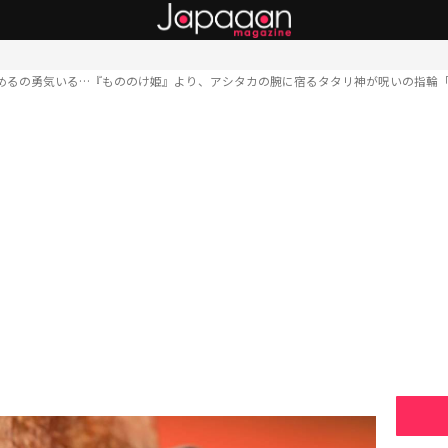
めるの勇気いる…『もののけ姫』より、アシタカの腕に宿るタタリ神が呪いの指輪