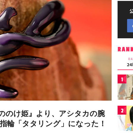
RAN
DA
2
1
2
ののけ姫』より、アシタカの腕
指輪「タタリング」になった！