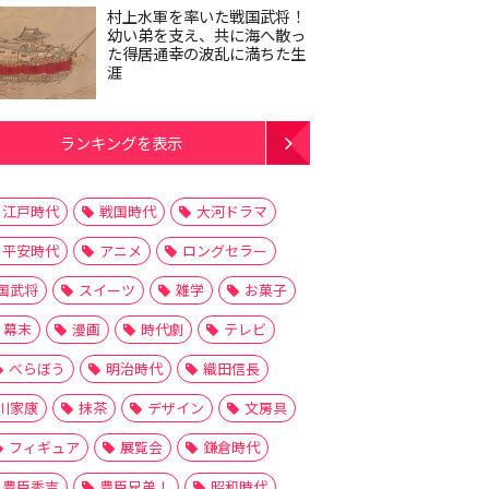
村上水軍を率いた戦国武将！
幼い弟を支え、共に海へ散っ
た得居通幸の波乱に満ちた生
涯
ランキングを表示
江戸時代
戦国時代
大河ドラマ
平安時代
アニメ
ロングセラー
国武将
スイーツ
雑学
お菓子
幕末
漫画
時代劇
テレビ
べらぼう
明治時代
織田信長
川家康
抹茶
デザイン
文房具
フィギュア
展覧会
鎌倉時代
豊臣秀吉
豊臣兄弟！
昭和時代