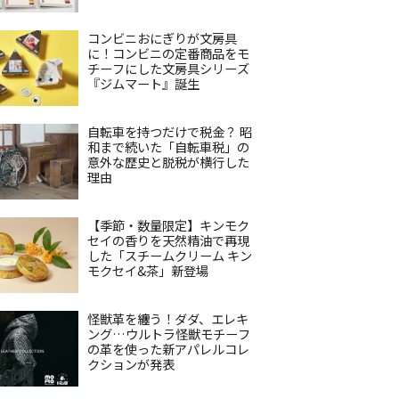
コンビニおにぎりが文房具
に！コンビニの定番商品をモ
チーフにした文房具シリーズ
『ジムマート』誕生
自転車を持つだけで税金？ 昭
和まで続いた「自転車税」の
意外な歴史と脱税が横行した
理由
【季節・数量限定】キンモク
セイの香りを天然精油で再現
した「スチームクリーム キン
モクセイ&茶」新登場
怪獣革を纏う！ダダ、エレキ
ング…ウルトラ怪獣モチーフ
の革を使った新アパレルコレ
クションが発表