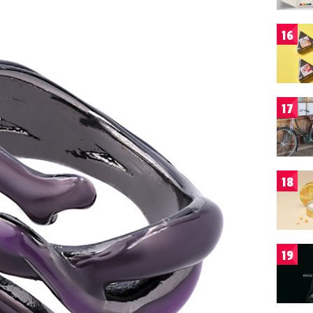
16
17
18
19