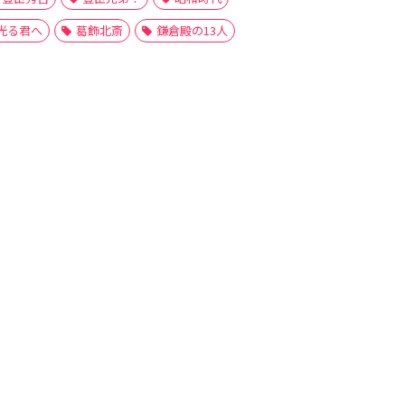
光る君へ
葛飾北斎
鎌倉殿の13人