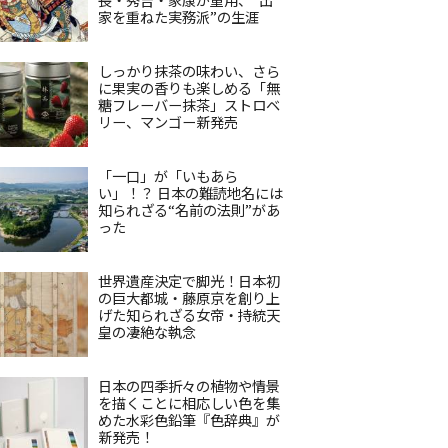
家を重ねた実務派”の生涯
しっかり抹茶の味わい、さら
に果実の香りも楽しめる「無
糖フレーバー抹茶」ストロベ
リー、マンゴー新発売
「一口」が「いもあら
い」！？ 日本の難読地名には
知られざる“名前の法則”があ
った
世界遺産決定で脚光！日本初
の巨大都城・藤原京を創り上
げた知られざる女帝・持統天
皇の凄絶な執念
日本の四季折々の植物や情景
を描くことに相応しい色を集
めた水彩色鉛筆『色辞典』が
新発売！