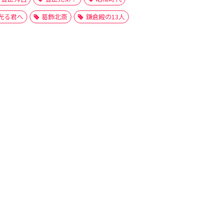
光る君へ
葛飾北斎
鎌倉殿の13人