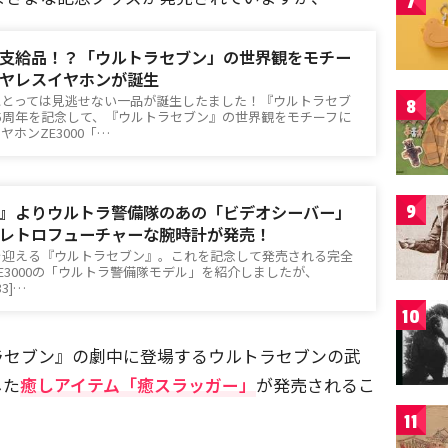
7
支給品！？「ウルトラセブン」の世界観をモチー
ヤレスイヤホンが誕生
にとっては見逃せない一品が誕生したました！『ウルトラセブ
8
5周年を記念して、『ウルトラセブン』の世界観をモチーフに
ホンZE3000「…
』よりウルトラ警備隊のあの「ビデオシーバー」
9
レトロフューチャーな腕時計が発売！
を迎える『ウルトラセブン』。これを記念して発売される完全
E3000の「ウルトラ警備隊モデル」を紹介しましたが、
333]…
10
ラセブン』の劇中に登場するウルトラセブンの武
した
癒しアイテム「癒スラッガー」
が発売されるこ
11