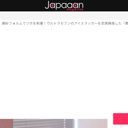
絶妙フォルムでツボを刺激！ウルトラセブンのアイスラッガーを忠実再現した「