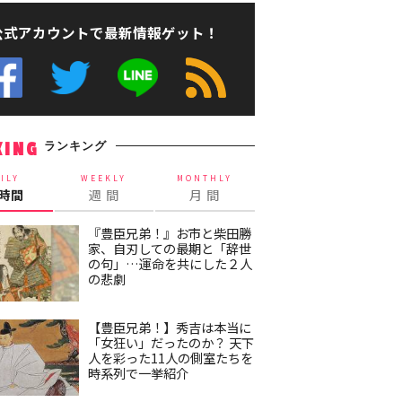
公式アカウントで最新情報ゲット！
ランキング
KING
ILY
WEEKLY
MONTHLY
4時間
週 間
月 間
『豊臣兄弟！』お市と柴田勝
家、自刃しての最期と「辞世
の句」…運命を共にした２人
の悲劇
【豊臣兄弟！】秀吉は本当に
「女狂い」だったのか？ 天下
人を彩った11人の側室たちを
時系列で一挙紹介