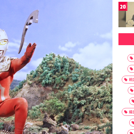
20
戦
織