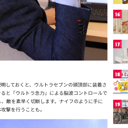
16
17
18
説明しておくと、ウルトラセブンの頭頂部に装着さ
けると「ウルトラ念力」による脳波コントロールで
し、敵を素早く切断します。ナイフのように手に
19
体攻撃を行うことも。