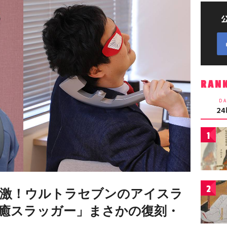
RAN
DA
2
1
2
激！ウルトラセブンのアイスラ
癒スラッガー」まさかの復刻・