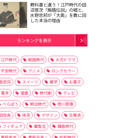
教科書と違う！江戸時代の田
沼意次「賄賂伝説」の嘘と、
水野忠邦が「大奥」を敵に回
した本当の理由
ランキングを表示
江戸時代
戦国時代
大河ドラマ
平安時代
アニメ
ロングセラー
国武将
スイーツ
雑学
お菓子
幕末
漫画
時代劇
テレビ
べらぼう
明治時代
徳川家康
田信長
抹茶
デザイン
文房具
フィギュア
展覧会
鎌倉時代
豊臣秀吉
豊臣兄弟！
昭和時代