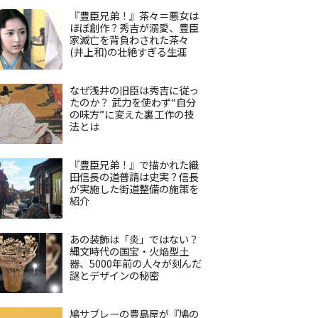
『豊臣兄弟！』茶々＝悪女は
ほぼ創作？秀吉が溺愛、豊臣
家滅亡を背負わされた茶々
(井上和)の壮絶すぎる生涯
なぜ浅井の旧臣は秀吉に従っ
たのか？ 武力を使わず“自分
の味方”に変えた裏工作の技
法とは
『豊臣兄弟！』で描かれた織
田信長の道普請は史実？信長
が実施した街道整備の施策を
紹介
あの装飾は「炎」ではない？
縄文時代の国宝・火焔型土
器、5000年前の人々が刻んだ
謎とデザインの秘密
鳩サブレーの豊島屋が『鳩の