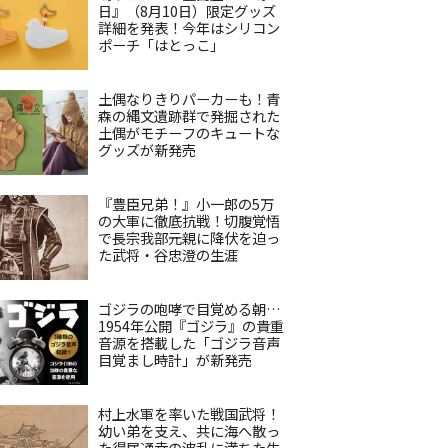
日』（8月10日）限定グッズ
詳細を発表！今年はシリコン
ポーチ「はとっこ」
土偶なりきりパーカーも！青
森の縄文遺跡群で発掘された
土偶がモチーフのキュートな
グッズが新発売
『豊臣兄弟！』小一郎の5万
の大軍に徹底抗戦！切腹覚悟
で長宗我部元親に降伏を迫っ
た武将・谷忠澄の生涯
ゴジラの咆哮で目覚める朝…
1954年公開『ゴジラ』の貴重
音源を搭載した「ゴジラ音声
目覚まし時計」が新発売
村上水軍を率いた戦国武将！
幼い弟を支え、共に海へ散っ
た得居通幸の波乱に満ちた生