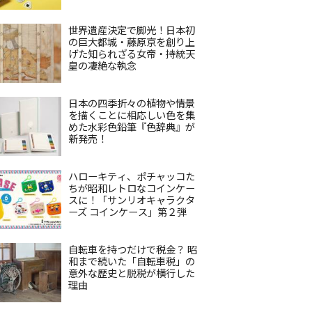
世界遺産決定で脚光！日本初
の巨大都城・藤原京を創り上
げた知られざる女帝・持統天
皇の凄絶な執念
日本の四季折々の植物や情景
を描くことに相応しい色を集
めた水彩色鉛筆『色辞典』が
新発売！
ハローキティ、ポチャッコた
ちが昭和レトロなコインケー
スに！「サンリオキャラクタ
ーズ コインケース」第２弾
自転車を持つだけで税金？ 昭
和まで続いた「自転車税」の
意外な歴史と脱税が横行した
理由