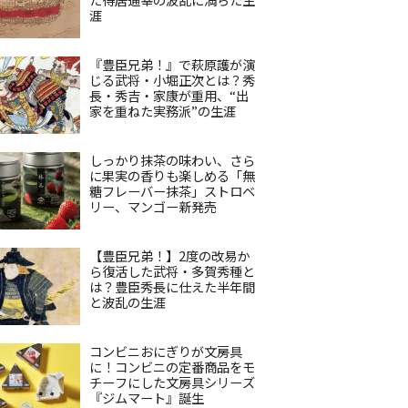
涯
『豊臣兄弟！』で萩原護が演
じる武将・小堀正次とは？秀
長・秀吉・家康が重用、“出
家を重ねた実務派”の生涯
しっかり抹茶の味わい、さら
に果実の香りも楽しめる「無
糖フレーバー抹茶」ストロベ
リー、マンゴー新発売
【豊臣兄弟！】2度の改易か
ら復活した武将・多賀秀種と
は？豊臣秀長に仕えた半年間
と波乱の生涯
コンビニおにぎりが文房具
に！コンビニの定番商品をモ
チーフにした文房具シリーズ
『ジムマート』誕生