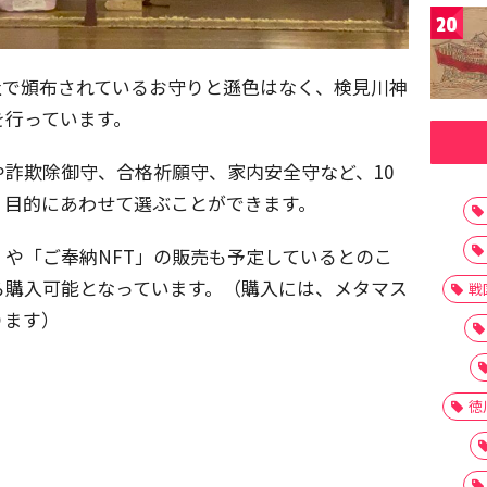
20
社で頒布されているお守りと遜色はなく、検見川神
を行っています。
や詐欺除御守、合格祈願守、家内安全守など、10
、目的にあわせて選ぶことができます。
」や「ご奉納NFT」の販売も予定しているとのこ
ら購入可能となっています。（購入には、メタマス
戦
ります）
徳