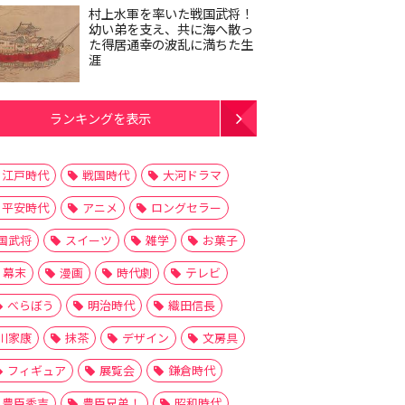
村上水軍を率いた戦国武将！
幼い弟を支え、共に海へ散っ
た得居通幸の波乱に満ちた生
涯
ランキングを表示
江戸時代
戦国時代
大河ドラマ
平安時代
アニメ
ロングセラー
国武将
スイーツ
雑学
お菓子
幕末
漫画
時代劇
テレビ
べらぼう
明治時代
織田信長
川家康
抹茶
デザイン
文房具
フィギュア
展覧会
鎌倉時代
豊臣秀吉
豊臣兄弟！
昭和時代