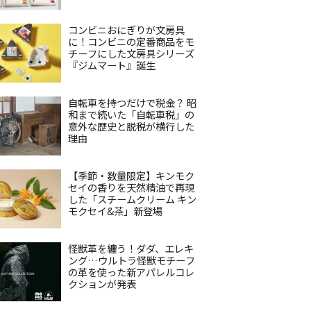
コンビニおにぎりが文房具
に！コンビニの定番商品をモ
チーフにした文房具シリーズ
『ジムマート』誕生
自転車を持つだけで税金？ 昭
和まで続いた「自転車税」の
意外な歴史と脱税が横行した
理由
【季節・数量限定】キンモク
セイの香りを天然精油で再現
した「スチームクリーム キン
モクセイ&茶」新登場
怪獣革を纏う！ダダ、エレキ
ング…ウルトラ怪獣モチーフ
の革を使った新アパレルコレ
クションが発表