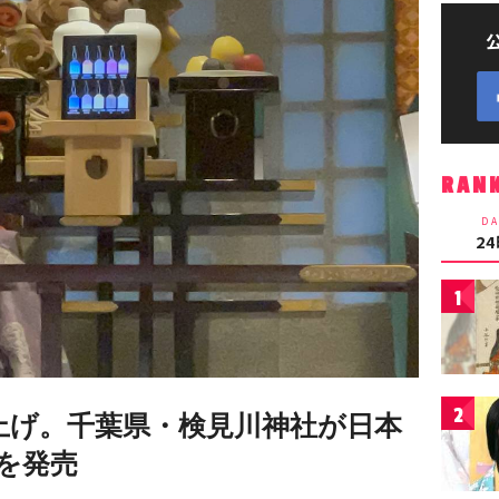
RAN
DA
2
1
2
上げ。千葉県・検見川神社が日本
を発売