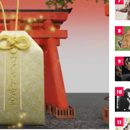
7
8
9
10
11