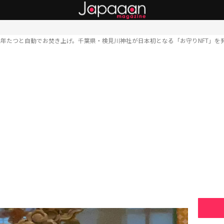
1年たつと自動でお焚き上げ。千葉県・検見川神社が日本初となる「お守りNFT」を