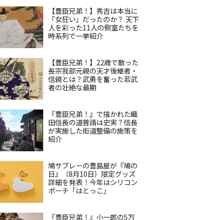
【豊臣兄弟！】秀吉は本当に
「女狂い」だったのか？ 天下
人を彩った11人の側室たちを
時系列で一挙紹介
【豊臣兄弟！】22歳で散った
長宗我部元親の天才後継者・
信親とは？武勇を奮った若武
者の壮絶な最期
『豊臣兄弟！』で描かれた織
田信長の道普請は史実？信長
が実施した街道整備の施策を
紹介
鳩サブレーの豊島屋が『鳩の
日』（8月10日）限定グッズ
詳細を発表！今年はシリコン
ポーチ「はとっこ」
『豊臣兄弟！』小一郎の5万