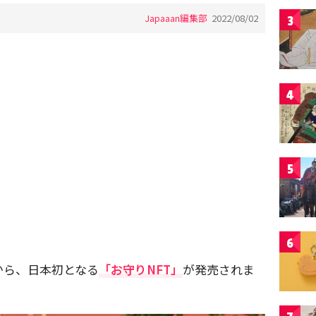
Japaaan編集部
2022/08/02
3
4
5
6
から、日本初となる
「お守りNFT」
が発売されま