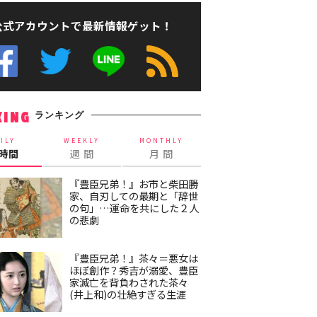
公式アカウントで最新情報ゲット！
ランキング
KING
ILY
WEEKLY
MONTHLY
4時間
週 間
月 間
『豊臣兄弟！』お市と柴田勝
家、自刃しての最期と「辞世
の句」…運命を共にした２人
の悲劇
『豊臣兄弟！』茶々＝悪女は
ほぼ創作？秀吉が溺愛、豊臣
家滅亡を背負わされた茶々
(井上和)の壮絶すぎる生涯