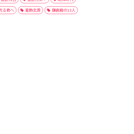
光る君へ
葛飾北斎
鎌倉殿の13人