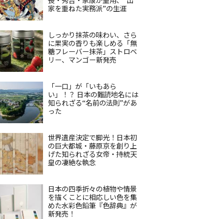
家を重ねた実務派”の生涯
しっかり抹茶の味わい、さら
に果実の香りも楽しめる「無
糖フレーバー抹茶」ストロベ
リー、マンゴー新発売
「一口」が「いもあら
い」！？ 日本の難読地名には
知られざる“名前の法則”があ
った
世界遺産決定で脚光！日本初
の巨大都城・藤原京を創り上
げた知られざる女帝・持統天
皇の凄絶な執念
日本の四季折々の植物や情景
を描くことに相応しい色を集
めた水彩色鉛筆『色辞典』が
新発売！