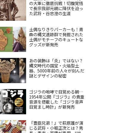
の大軍に徹底抗戦！切腹覚悟
で長宗我部元親に降伏を迫っ
た武将・谷忠澄の生涯
土偶なりきりパーカーも！青
森の縄文遺跡群で発掘された
土偶がモチーフのキュートな
グッズが新発売
あの装飾は「炎」ではない？
縄文時代の国宝・火焔型土
器、5000年前の人々が刻んだ
謎とデザインの秘密
ゴジラの咆哮で目覚める朝…
1954年公開『ゴジラ』の貴重
音源を搭載した「ゴジラ音声
目覚まし時計」が新発売
『豊臣兄弟！』で萩原護が演
じる武将・小堀正次とは？秀
長・秀吉・家康が重用、“出