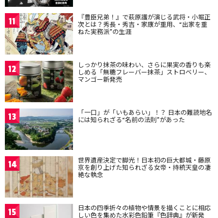
『豊臣兄弟！』で萩原護が演じる武将・小堀正
11
次とは？秀長・秀吉・家康が重用、“出家を重
ねた実務派”の生涯
しっかり抹茶の味わい、さらに果実の香りも楽
12
しめる「無糖フレーバー抹茶」ストロベリー、
マンゴー新発売
「一口」が「いもあらい」！？ 日本の難読地名
13
には知られざる“名前の法則”があった
世界遺産決定で脚光！日本初の巨大都城・藤原
14
京を創り上げた知られざる女帝・持統天皇の凄
絶な執念
日本の四季折々の植物や情景を描くことに相応
15
しい色を集めた水彩色鉛筆『色辞典』が新発