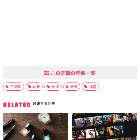
この記事の画像一覧
京念珠
仏教
参拝
数珠
神道
関連する記事
RELATED