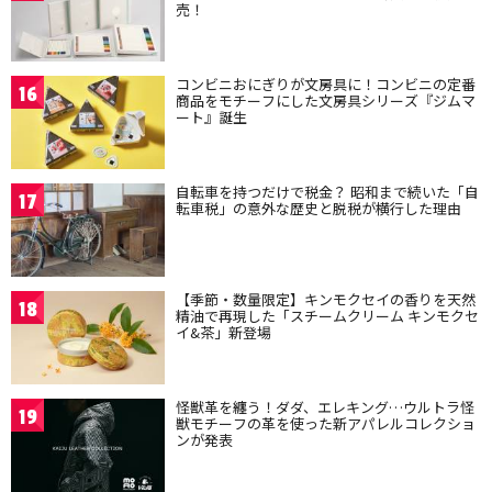
売！
コンビニおにぎりが文房具に！コンビニの定番
16
商品をモチーフにした文房具シリーズ『ジムマ
ート』誕生
自転車を持つだけで税金？ 昭和まで続いた「自
17
転車税」の意外な歴史と脱税が横行した理由
【季節・数量限定】キンモクセイの香りを天然
18
精油で再現した「スチームクリーム キンモクセ
イ&茶」新登場
怪獣革を纏う！ダダ、エレキング…ウルトラ怪
19
獣モチーフの革を使った新アパレルコレクショ
ンが発表