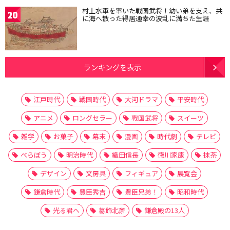
村上水軍を率いた戦国武将！幼い弟を支え、共
20
に海へ散った得居通幸の波乱に満ちた生涯
ランキングを表示
江戸時代
戦国時代
大河ドラマ
平安時代
アニメ
ロングセラー
戦国武将
スイーツ
雑学
お菓子
幕末
漫画
時代劇
テレビ
べらぼう
明治時代
織田信長
徳川家康
抹茶
デザイン
文房具
フィギュア
展覧会
鎌倉時代
豊臣秀吉
豊臣兄弟！
昭和時代
光る君へ
葛飾北斎
鎌倉殿の13人