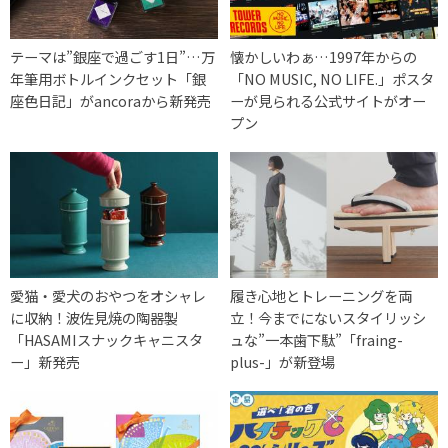
テーマは”銀座で過ごす1日”…万
懐かしいわぁ…1997年からの
年筆用ボトルインクセット「銀
「NO MUSIC, NO LIFE.」ポスタ
座色日記」がancoraから新発売
ーが見られる公式サイトがオー
プン
愛猫・愛犬のおやつをオシャレ
履き心地とトレーニングを両
に収納！波佐見焼の陶器製
立！今までにないスタイリッシ
「HASAMIスナックキャニスタ
ュな”一本歯下駄”「fraing-
ー」新発売
plus-」が新登場