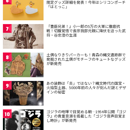
6
限定グッズ詳細を発表！今年はシリコンポーチ
「はとっこ」
『豊臣兄弟！』小一郎の5万の大軍に徹底抗
7
戦！切腹覚悟で長宗我部元親に降伏を迫った武
将・谷忠澄の生涯
土偶なりきりパーカーも！青森の縄文遺跡群で
8
発掘された土偶がモチーフのキュートなグッズ
が新発売
あの装飾は「炎」ではない？縄文時代の国宝・
9
火焔型土器、5000年前の人々が刻んだ謎とデザ
インの秘密
ゴジラの咆哮で目覚める朝…1954年公開『ゴジ
10
ラ』の貴重音源を搭載した「ゴジラ音声目覚ま
し時計」が新発売