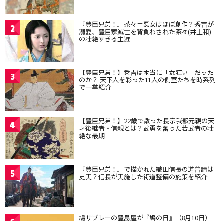
『豊臣兄弟！』茶々＝悪女はほぼ創作？秀吉が
2
溺愛、豊臣家滅亡を背負わされた茶々(井上和)
の壮絶すぎる生涯
【豊臣兄弟！】秀吉は本当に「女狂い」だった
3
のか？ 天下人を彩った11人の側室たちを時系列
で一挙紹介
【豊臣兄弟！】22歳で散った長宗我部元親の天
4
才後継者・信親とは？武勇を奮った若武者の壮
絶な最期
『豊臣兄弟！』で描かれた織田信長の道普請は
5
史実？信長が実施した街道整備の施策を紹介
鳩サブレーの豊島屋が『鳩の日』（8月10日）