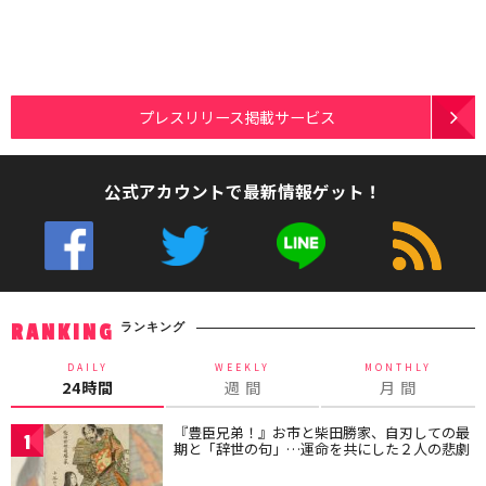
プレスリリース掲載サービス
公式アカウントで最新情報ゲット！
ランキング
RANKING
DAILY
WEEKLY
MONTHLY
24時間
週 間
月 間
『豊臣兄弟！』お市と柴田勝家、自刃しての最
1
期と「辞世の句」…運命を共にした２人の悲劇