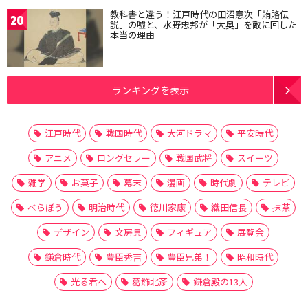
教科書と違う！江戸時代の田沼意次「賄賂伝
20
説」の嘘と、水野忠邦が「大奥」を敵に回した
本当の理由
ランキングを表示
江戸時代
戦国時代
大河ドラマ
平安時代
アニメ
ロングセラー
戦国武将
スイーツ
雑学
お菓子
幕末
漫画
時代劇
テレビ
べらぼう
明治時代
徳川家康
織田信長
抹茶
デザイン
文房具
フィギュア
展覧会
鎌倉時代
豊臣秀吉
豊臣兄弟！
昭和時代
光る君へ
葛飾北斎
鎌倉殿の13人