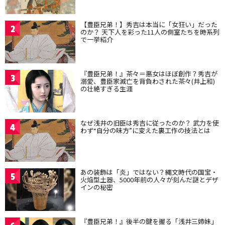
【豊臣兄弟！】秀吉は本当に「女狂い」だった
2
のか？ 天下人を彩った11人の側室たちを時系列
で一挙紹介
『豊臣兄弟！』茶々＝悪女はほぼ創作？秀吉が
3
溺愛、豊臣家滅亡を背負わされた茶々(井上和)
の壮絶すぎる生涯
なぜ浅井の旧臣は秀吉に従ったのか？ 武力を使
4
わず“自分の味方”に変えた裏工作の技法とは
あの装飾は「炎」ではない？縄文時代の国宝・
5
火焔型土器、5000年前の人々が刻んだ謎とデザ
インの秘密
『豊臣兄弟！』後半の鍵を握る「浅井三姉妹」