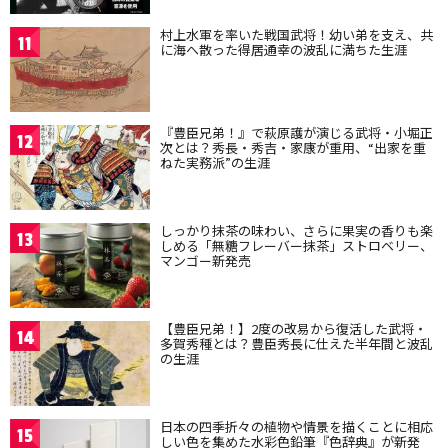
村上水軍を率いた戦国武将！幼い弟を支え、共
11
に海へ散った得居通幸の波乱に満ちた生涯
『豊臣兄弟！』で萩原護が演じる武将・小堀正
12
次とは？秀長・秀吉・家康が重用、“出家を重
ねた実務派”の生涯
しっかり抹茶の味わい、さらに果実の香りも楽
13
しめる「無糖フレーバー抹茶」ストロベリー、
マンゴー新発売
【豊臣兄弟！】2度の改易から復活した武将・
14
多賀秀種とは？豊臣秀長に仕えた半年間と波乱
の生涯
日本の四季折々の植物や情景を描くことに相応
15
しい色を集めた水彩色鉛筆『色辞典』が新発