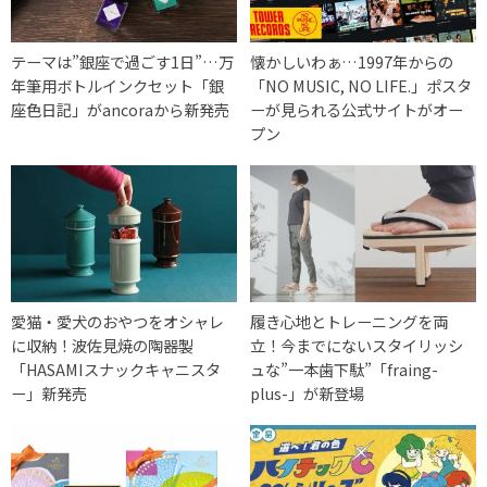
テーマは”銀座で過ごす1日”…万
懐かしいわぁ…1997年からの
年筆用ボトルインクセット「銀
「NO MUSIC, NO LIFE.」ポスタ
座色日記」がancoraから新発売
ーが見られる公式サイトがオー
プン
愛猫・愛犬のおやつをオシャレ
履き心地とトレーニングを両
に収納！波佐見焼の陶器製
立！今までにないスタイリッシ
「HASAMIスナックキャニスタ
ュな”一本歯下駄”「fraing-
ー」新発売
plus-」が新登場