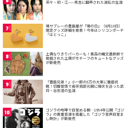
6
茶々・初・江——秀吉に翻弄された波乱の生涯
鳩サブレーの豊島屋が『鳩の日』（8月10日）
7
限定グッズ詳細を発表！今年はシリコンポーチ
「はとっこ」
土偶なりきりパーカーも！青森の縄文遺跡群で
8
発掘された土偶がモチーフのキュートなグッズ
が新発売
『豊臣兄弟！』小一郎の5万の大軍に徹底抗
9
戦！切腹覚悟で長宗我部元親に降伏を迫った武
将・谷忠澄の生涯
ゴジラの咆哮で目覚める朝…1954年公開『ゴジ
10
ラ』の貴重音源を搭載した「ゴジラ音声目覚ま
し時計」が新発売