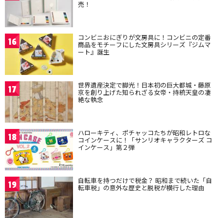
売！
コンビニおにぎりが文房具に！コンビニの定番
16
商品をモチーフにした文房具シリーズ『ジムマ
ート』誕生
世界遺産決定で脚光！日本初の巨大都城・藤原
17
京を創り上げた知られざる女帝・持統天皇の凄
絶な執念
ハローキティ、ポチャッコたちが昭和レトロな
18
コインケースに！「サンリオキャラクターズ コ
インケース」第２弾
自転車を持つだけで税金？ 昭和まで続いた「自
19
転車税」の意外な歴史と脱税が横行した理由