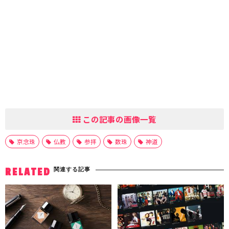
この記事の画像一覧
京念珠
仏教
参拝
数珠
神道
関連する記事
RELATED