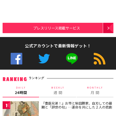
プレスリリース掲載サービス
公式アカウントで最新情報ゲット！
ランキング
RANKING
DAILY
WEEKLY
MONTHLY
24時間
週 間
月 間
『豊臣兄弟！』お市と柴田勝家、自刃しての最
1
期と「辞世の句」…運命を共にした２人の悲劇