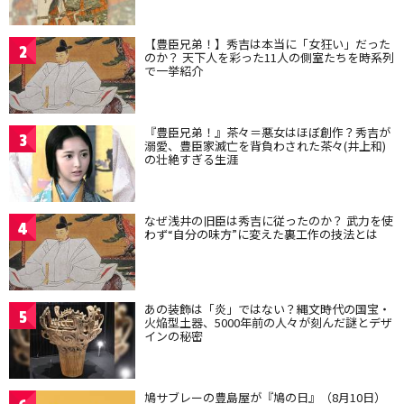
【豊臣兄弟！】秀吉は本当に「女狂い」だった
2
のか？ 天下人を彩った11人の側室たちを時系列
で一挙紹介
『豊臣兄弟！』茶々＝悪女はほぼ創作？秀吉が
3
溺愛、豊臣家滅亡を背負わされた茶々(井上和)
の壮絶すぎる生涯
なぜ浅井の旧臣は秀吉に従ったのか？ 武力を使
4
わず“自分の味方”に変えた裏工作の技法とは
あの装飾は「炎」ではない？縄文時代の国宝・
5
火焔型土器、5000年前の人々が刻んだ謎とデザ
インの秘密
鳩サブレーの豊島屋が『鳩の日』（8月10日）