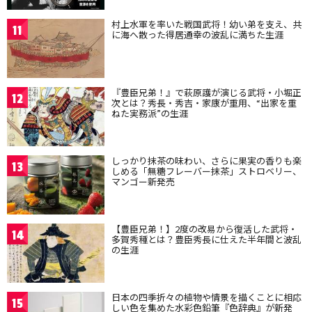
村上水軍を率いた戦国武将！幼い弟を支え、共
11
に海へ散った得居通幸の波乱に満ちた生涯
『豊臣兄弟！』で萩原護が演じる武将・小堀正
12
次とは？秀長・秀吉・家康が重用、“出家を重
ねた実務派”の生涯
しっかり抹茶の味わい、さらに果実の香りも楽
13
しめる「無糖フレーバー抹茶」ストロベリー、
マンゴー新発売
【豊臣兄弟！】2度の改易から復活した武将・
14
多賀秀種とは？豊臣秀長に仕えた半年間と波乱
の生涯
日本の四季折々の植物や情景を描くことに相応
15
しい色を集めた水彩色鉛筆『色辞典』が新発