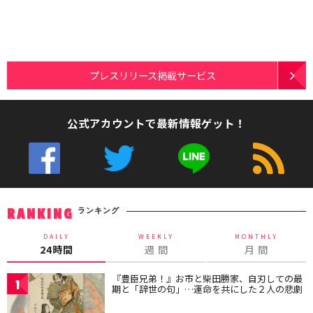
プレスリリース掲載サービス
公式アカウントで最新情報ゲット！
ランキング
RANKING
DAILY
WEEKLY
MONTHLY
24時間
週 間
月 間
『豊臣兄弟！』お市と柴田勝家、自刃しての最
1
期と「辞世の句」…運命を共にした２人の悲劇