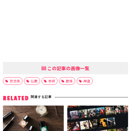
この記事の画像一覧
京念珠
仏教
参拝
数珠
神道
関連する記事
RELATED