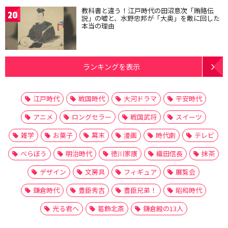
教科書と違う！江戸時代の田沼意次「賄賂伝
20
説」の嘘と、水野忠邦が「大奥」を敵に回した
本当の理由
ランキングを表示
江戸時代
戦国時代
大河ドラマ
平安時代
アニメ
ロングセラー
戦国武将
スイーツ
雑学
お菓子
幕末
漫画
時代劇
テレビ
べらぼう
明治時代
徳川家康
織田信長
抹茶
デザイン
文房具
フィギュア
展覧会
鎌倉時代
豊臣秀吉
豊臣兄弟！
昭和時代
光る君へ
葛飾北斎
鎌倉殿の13人