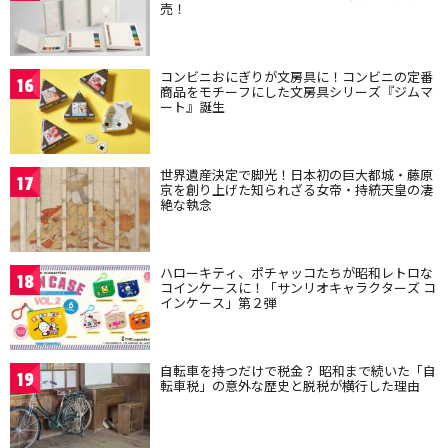
売！
コンビニおにぎりが文房具に！コンビニの定番
16
商品をモチーフにした文房具シリーズ『ジムマ
ート』誕生
世界遺産決定で脚光！日本初の巨大都城・藤原
17
京を創り上げた知られざる女帝・持統天皇の凄
絶な執念
ハローキティ、ポチャッコたちが昭和レトロな
18
コインケースに！「サンリオキャラクターズ コ
インケース」第２弾
自転車を持つだけで税金？ 昭和まで続いた「自
19
転車税」の意外な歴史と脱税が横行した理由