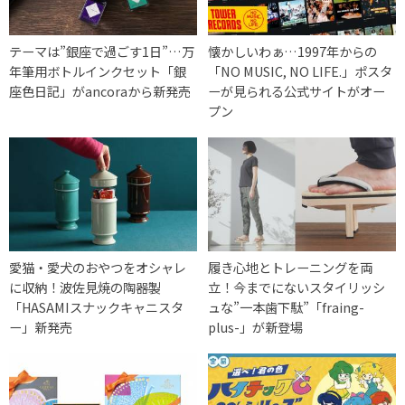
テーマは”銀座で過ごす1日”…万
懐かしいわぁ…1997年からの
年筆用ボトルインクセット「銀
「NO MUSIC, NO LIFE.」ポスタ
座色日記」がancoraから新発売
ーが見られる公式サイトがオー
プン
愛猫・愛犬のおやつをオシャレ
履き心地とトレーニングを両
に収納！波佐見焼の陶器製
立！今までにないスタイリッシ
「HASAMIスナックキャニスタ
ュな”一本歯下駄”「fraing-
ー」新発売
plus-」が新登場