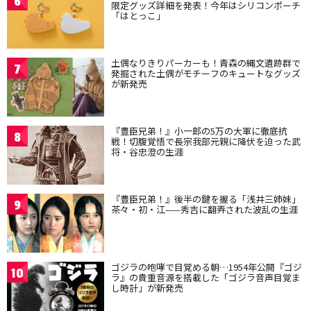
6
限定グッズ詳細を発表！今年はシリコンポーチ
「はとっこ」
土偶なりきりパーカーも！青森の縄文遺跡群で
7
発掘された土偶がモチーフのキュートなグッズ
が新発売
『豊臣兄弟！』小一郎の5万の大軍に徹底抗
8
戦！切腹覚悟で長宗我部元親に降伏を迫った武
将・谷忠澄の生涯
『豊臣兄弟！』後半の鍵を握る「浅井三姉妹」
9
茶々・初・江——秀吉に翻弄された波乱の生涯
ゴジラの咆哮で目覚める朝…1954年公開『ゴジ
10
ラ』の貴重音源を搭載した「ゴジラ音声目覚ま
し時計」が新発売