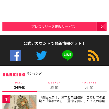
プレスリリース掲載サービス
公式アカウントで最新情報ゲット！
ランキング
RANKING
DAILY
WEEKLY
MONTHLY
24時間
週 間
月 間
『豊臣兄弟！』お市と柴田勝家、自刃しての最
1
期と「辞世の句」…運命を共にした２人の悲劇