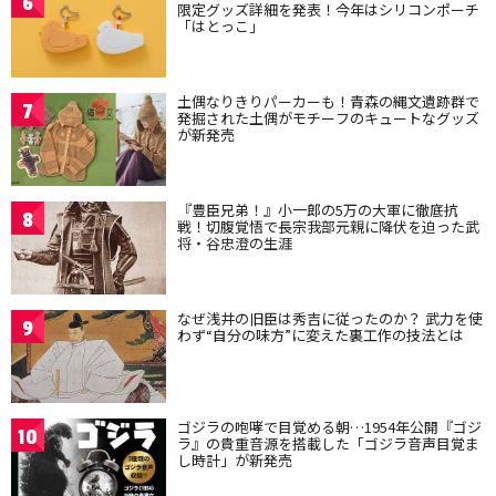
6
限定グッズ詳細を発表！今年はシリコンポーチ
「はとっこ」
土偶なりきりパーカーも！青森の縄文遺跡群で
7
発掘された土偶がモチーフのキュートなグッズ
が新発売
『豊臣兄弟！』小一郎の5万の大軍に徹底抗
8
戦！切腹覚悟で長宗我部元親に降伏を迫った武
将・谷忠澄の生涯
なぜ浅井の旧臣は秀吉に従ったのか？ 武力を使
9
わず“自分の味方”に変えた裏工作の技法とは
ゴジラの咆哮で目覚める朝…1954年公開『ゴジ
10
ラ』の貴重音源を搭載した「ゴジラ音声目覚ま
し時計」が新発売