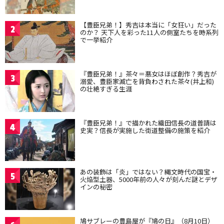
【豊臣兄弟！】秀吉は本当に「女狂い」だった
2
のか？ 天下人を彩った11人の側室たちを時系列
で一挙紹介
『豊臣兄弟！』茶々＝悪女はほぼ創作？秀吉が
3
溺愛、豊臣家滅亡を背負わされた茶々(井上和)
の壮絶すぎる生涯
『豊臣兄弟！』で描かれた織田信長の道普請は
4
史実？信長が実施した街道整備の施策を紹介
あの装飾は「炎」ではない？縄文時代の国宝・
5
火焔型土器、5000年前の人々が刻んだ謎とデザ
インの秘密
鳩サブレーの豊島屋が『鳩の日』（8月10日）