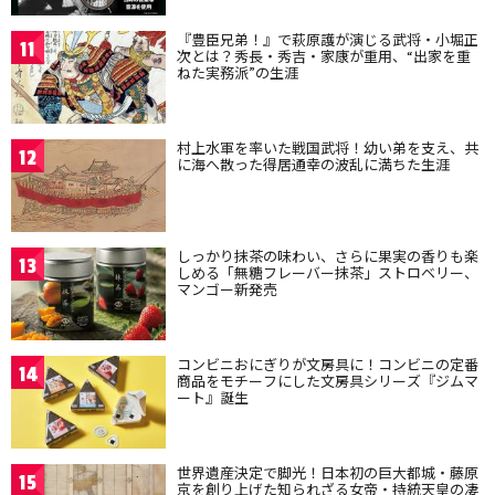
『豊臣兄弟！』で萩原護が演じる武将・小堀正
11
次とは？秀長・秀吉・家康が重用、“出家を重
ねた実務派”の生涯
村上水軍を率いた戦国武将！幼い弟を支え、共
12
に海へ散った得居通幸の波乱に満ちた生涯
しっかり抹茶の味わい、さらに果実の香りも楽
13
しめる「無糖フレーバー抹茶」ストロベリー、
マンゴー新発売
コンビニおにぎりが文房具に！コンビニの定番
14
商品をモチーフにした文房具シリーズ『ジムマ
ート』誕生
世界遺産決定で脚光！日本初の巨大都城・藤原
15
京を創り上げた知られざる女帝・持統天皇の凄