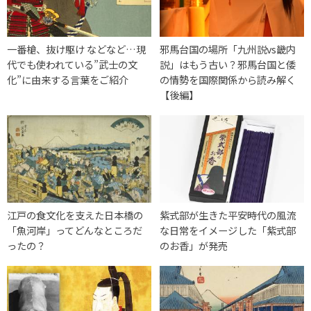
一番槍、抜け駆け などなど…現
邪馬台国の場所「九州説vs畿内
代でも使われている”武士の文
説」はもう古い？邪馬台国と倭
化”に由来する言葉をご紹介
の情勢を国際関係から読み解く
【後編】
江戸の食文化を支えた日本橋の
紫式部が生きた平安時代の風流
「魚河岸」ってどんなところだ
な日常をイメージした「紫式部
ったの？
のお香」が発売