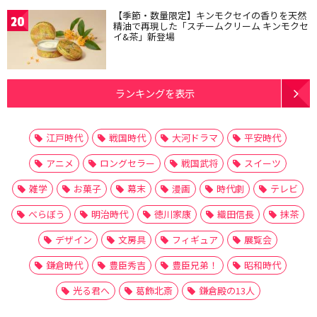
【季節・数量限定】キンモクセイの香りを天然
20
精油で再現した「スチームクリーム キンモクセ
イ&茶」新登場
ランキングを表示
江戸時代
戦国時代
大河ドラマ
平安時代
アニメ
ロングセラー
戦国武将
スイーツ
雑学
お菓子
幕末
漫画
時代劇
テレビ
べらぼう
明治時代
徳川家康
織田信長
抹茶
デザイン
文房具
フィギュア
展覧会
鎌倉時代
豊臣秀吉
豊臣兄弟！
昭和時代
光る君へ
葛飾北斎
鎌倉殿の13人