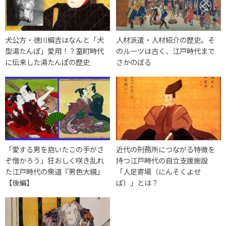
犬公方・徳川綱吉はなんと「犬
人材派遣・人材紹介の歴史。そ
型湯たんぽ」愛用！？室町時代
のルーツは古く、江戸時代まで
に伝来した湯たんぽの歴史
さかのぼる
「愛する男を抱いたこの手がさ
近代の刑務所につながる特徴を
ぞ憎かろう」狂おしく咲き乱れ
持つ江戸時代の自立支援施設
た江戸時代の衆道『男色大鏡』
「人足寄場（にんそくよせ
【後編】
ば）」とは？