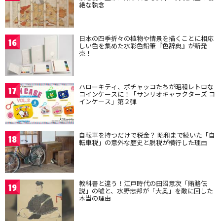
絶な執念
日本の四季折々の植物や情景を描くことに相応
16
しい色を集めた水彩色鉛筆『色辞典』が新発
売！
ハローキティ、ポチャッコたちが昭和レトロな
17
コインケースに！「サンリオキャラクターズ コ
インケース」第２弾
自転車を持つだけで税金？ 昭和まで続いた「自
18
転車税」の意外な歴史と脱税が横行した理由
教科書と違う！江戸時代の田沼意次「賄賂伝
19
説」の嘘と、水野忠邦が「大奥」を敵に回した
本当の理由