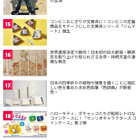
の生涯
コンビニおにぎりが文房具に！コンビニの定番
15
商品をモチーフにした文房具シリーズ『ジムマ
ート』誕生
世界遺産決定で脚光！日本初の巨大都城・藤原
16
京を創り上げた知られざる女帝・持統天皇の凄
絶な執念
日本の四季折々の植物や情景を描くことに相応
17
しい色を集めた水彩色鉛筆『色辞典』が新発
売！
ハローキティ、ポチャッコたちが昭和レトロな
18
コインケースに！「サンリオキャラクターズ コ
インケース」第２弾