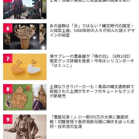
あの装飾は「炎」ではない？縄文時代の国宝・
6
火焔型土器、5000年前の人々が刻んだ謎とデザ
インの秘密
鳩サブレーの豊島屋が『鳩の日』（8月10日）
7
限定グッズ詳細を発表！今年はシリコンポーチ
「はとっこ」
土偶なりきりパーカーも！青森の縄文遺跡群で
8
発掘された土偶がモチーフのキュートなグッズ
が新発売
『豊臣兄弟！』小一郎の5万の大軍に徹底抗
9
戦！切腹覚悟で長宗我部元親に降伏を迫った武
将・谷忠澄の生涯