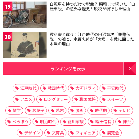
自転車を持つだけで税金？ 昭和まで続いた「自
19
転車税」の意外な歴史と脱税が横行した理由
教科書と違う！江戸時代の田沼意次「賄賂伝
20
説」の嘘と、水野忠邦が「大奥」を敵に回した
本当の理由
ランキングを表示
江戸時代
戦国時代
大河ドラマ
平安時代
アニメ
ロングセラー
戦国武将
スイーツ
雑学
お菓子
幕末
漫画
時代劇
テレビ
べらぼう
明治時代
徳川家康
織田信長
抹茶
デザイン
文房具
フィギュア
展覧会