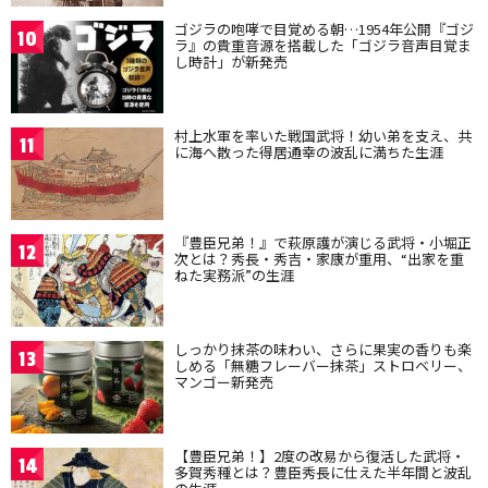
ゴジラの咆哮で目覚める朝…1954年公開『ゴジ
10
ラ』の貴重音源を搭載した「ゴジラ音声目覚ま
し時計」が新発売
村上水軍を率いた戦国武将！幼い弟を支え、共
11
に海へ散った得居通幸の波乱に満ちた生涯
『豊臣兄弟！』で萩原護が演じる武将・小堀正
12
次とは？秀長・秀吉・家康が重用、“出家を重
ねた実務派”の生涯
しっかり抹茶の味わい、さらに果実の香りも楽
13
しめる「無糖フレーバー抹茶」ストロベリー、
マンゴー新発売
【豊臣兄弟！】2度の改易から復活した武将・
14
多賀秀種とは？豊臣秀長に仕えた半年間と波乱