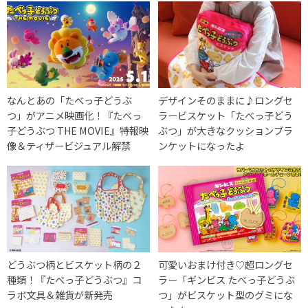
なんとあの「たべっ子どうぶ
デザインそのままに♪ロングセ
つ」がアニメ映画化！『たべっ
ラービスケット「たべっ子どう
子どうぶつ THE MOVIE』特報映
ぶつ」が大きなクッションブラ
像＆ティザービジュアル解禁
ンケットになったよ
どうぶつ柄とビスケット柄の２
可愛いおまけ付き♡超ロングセ
種類！『たべっ子どうぶつ』コ
ラー「ギンビス たべっ子どうぶ
ラボ文具＆雑貨が新発売
つ」がビスケット型のグミにな