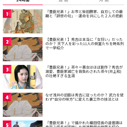
『豊臣兄弟！』お市と柴田勝家、自刃しての最
1
期と「辞世の句」…運命を共にした２人の悲劇
【豊臣兄弟！】秀吉は本当に「女狂い」だった
2
のか？ 天下人を彩った11人の側室たちを時系列
で一挙紹介
『豊臣兄弟！』茶々＝悪女はほぼ創作？秀吉が
3
溺愛、豊臣家滅亡を背負わされた茶々(井上和)
の壮絶すぎる生涯
なぜ浅井の旧臣は秀吉に従ったのか？ 武力を使
4
わず“自分の味方”に変えた裏工作の技法とは
『豊臣兄弟！』で描かれた織田信長の道普請は
5
史実？信長が実施した街道整備の施策を紹介