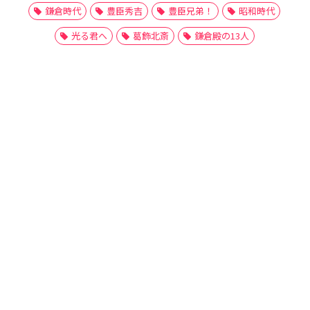
鎌倉時代
豊臣秀吉
豊臣兄弟！
昭和時代
光る君へ
葛飾北斎
鎌倉殿の13人