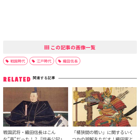
この記事の画像一覧
戦国時代
江戸時代
織田信長
関連する記事
RELATED
戦国武将・織田信長はこん
「桶狭間の戦い」に関するいく
な”声”だった！？『信長公記』
つかの誤解をただす！織田家と