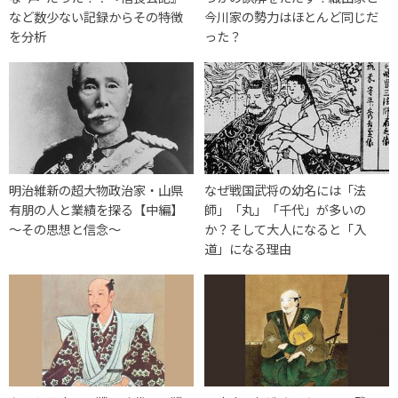
など数少ない記録からその特徴
今川家の勢力はほとんど同じだ
を分析
った？
明治維新の超大物政治家・山県
なぜ戦国武将の幼名には「法
有朋の人と業績を探る【中編】
師」「丸」「千代」が多いの
～その思想と信念～
か？そして大人になると「入
道」になる理由