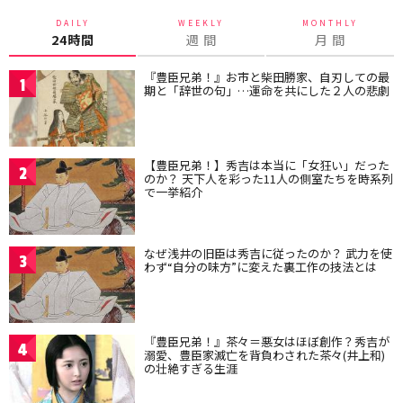
DAILY
WEEKLY
MONTHLY
24時間
週 間
月 間
『豊臣兄弟！』お市と柴田勝家、自刃しての最
1
期と「辞世の句」…運命を共にした２人の悲劇
【豊臣兄弟！】秀吉は本当に「女狂い」だった
2
のか？ 天下人を彩った11人の側室たちを時系列
で一挙紹介
なぜ浅井の旧臣は秀吉に従ったのか？ 武力を使
3
わず“自分の味方”に変えた裏工作の技法とは
『豊臣兄弟！』茶々＝悪女はほぼ創作？秀吉が
4
溺愛、豊臣家滅亡を背負わされた茶々(井上和)
の壮絶すぎる生涯