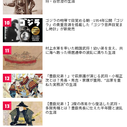
将・谷忠澄の生涯
ゴジラの咆哮で目覚める朝…1954年公開『ゴジ
10
ラ』の貴重音源を搭載した「ゴジラ音声目覚ま
し時計」が新発売
村上水軍を率いた戦国武将！幼い弟を支え、共
11
に海へ散った得居通幸の波乱に満ちた生涯
『豊臣兄弟！』で萩原護が演じる武将・小堀正
12
次とは？秀長・秀吉・家康が重用、“出家を重
ねた実務派”の生涯
【豊臣兄弟！】2度の改易から復活した武将・
13
多賀秀種とは？豊臣秀長に仕えた半年間と波乱
の生涯