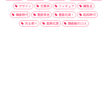
デザイン
文房具
フィギュア
展覧会
鎌倉時代
豊臣秀吉
豊臣兄弟！
昭和時代
光る君へ
葛飾北斎
鎌倉殿の13人