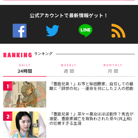
公式アカウントで最新情報ゲット！
ランキング
RANKING
DAILY
WEEKLY
MONTHLY
24時間
週 間
月 間
『豊臣兄弟！』お市と柴田勝家、自刃しての最
1
期と「辞世の句」…運命を共にした２人の悲劇
『豊臣兄弟！』茶々＝悪女はほぼ創作？秀吉が
2
溺愛、豊臣家滅亡を背負わされた茶々(井上和)
の壮絶すぎる生涯