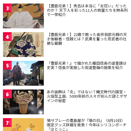
【豊臣兄弟！】秀吉は本当に「女狂い」だった
3
のか？ 天下人を彩った11人の側室たちを時系列
で一挙紹介
【豊臣兄弟！】22歳で散った長宗我部元親の天
4
才後継者・信親とは？武勇を奮った若武者の壮
絶な最期
『豊臣兄弟！』で描かれた織田信長の道普請は
5
史実？信長が実施した街道整備の施策を紹介
あの装飾は「炎」ではない？縄文時代の国宝・
6
火焔型土器、5000年前の人々が刻んだ謎とデザ
インの秘密
鳩サブレーの豊島屋が『鳩の日』（8月10日）
7
限定グッズ詳細を発表！今年はシリコンポーチ
「はとっこ」