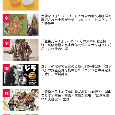
土偶なりきりパーカーも！青森の縄文遺跡群で
8
発掘された土偶がモチーフのキュートなグッズ
が新発売
『豊臣兄弟！』小一郎の5万の大軍に徹底抗
9
戦！切腹覚悟で長宗我部元親に降伏を迫った武
将・谷忠澄の生涯
ゴジラの咆哮で目覚める朝…1954年公開『ゴジ
10
ラ』の貴重音源を搭載した「ゴジラ音声目覚ま
し時計」が新発売
『豊臣兄弟！』で萩原護が演じる武将・小堀正
11
次とは？秀長・秀吉・家康が重用、“出家を重
ねた実務派”の生涯