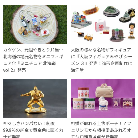
カツゲン、元祖やきとり弁当…
大阪の様々な名物がフィギュア
北海道の地元名物をミニフィギ
に『大阪フィギュアみやげ シー
ュア化『ミニチュア 北海道
ズン ３』発売！造形企画制作は
vol.2』発売
海洋堂
神々しさハンパない！純度
相撲が取れる土俵ポーチ！？フ
99.9％の純金で黄金色に輝く力
ェリシモから相撲愛あふれるオ
士が発売
モシロ雑貨４点が新発売