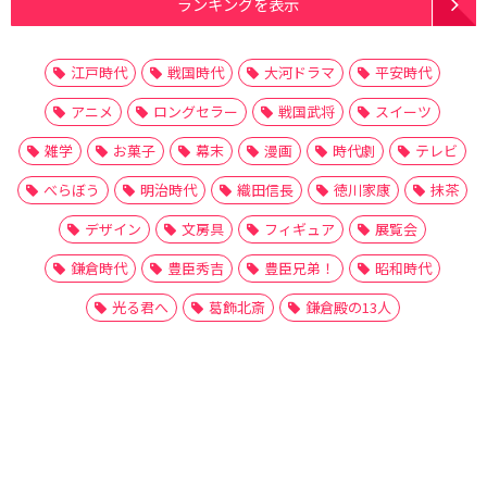
ランキングを表示
江戸時代
戦国時代
大河ドラマ
平安時代
アニメ
ロングセラー
戦国武将
スイーツ
雑学
お菓子
幕末
漫画
時代劇
テレビ
べらぼう
明治時代
織田信長
徳川家康
抹茶
デザイン
文房具
フィギュア
展覧会
鎌倉時代
豊臣秀吉
豊臣兄弟！
昭和時代
光る君へ
葛飾北斎
鎌倉殿の13人