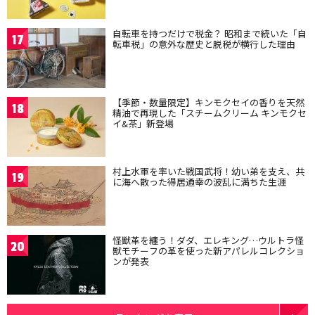
自転車を持つだけで税金？ 昭和まで続いた「自
17
転車税」の意外な歴史と脱税が横行した理由
【季節・数量限定】キンモクセイの香りを天然
18
精油で再現した「スチームクリーム キンモクセ
イ&茶」新登場
村上水軍を率いた戦国武将！幼い弟を支え、共
19
に海へ散った得居通幸の波乱に満ちた生涯
怪獣革を纏う！ダダ、エレキング…ウルトラ怪
20
獣モチーフの革を使った新アパレルコレクショ
ンが発表