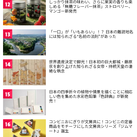
しっかり抹茶の味わい、さらに果実の香りも楽
12
しめる「無糖フレーバー抹茶」ストロベリー、
マンゴー新発売
「一口」が「いもあらい」！？ 日本の難読地名
13
には知られざる“名前の法則”があった
世界遺産決定で脚光！日本初の巨大都城・藤原
14
京を創り上げた知られざる女帝・持統天皇の凄
絶な執念
日本の四季折々の植物や情景を描くことに相応
15
しい色を集めた水彩色鉛筆『色辞典』が新発
売！
コンビニおにぎりが文房具に！コンビニの定番
16
商品をモチーフにした文房具シリーズ『ジムマ
ート』誕生